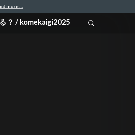
and more …
omekaigi2025