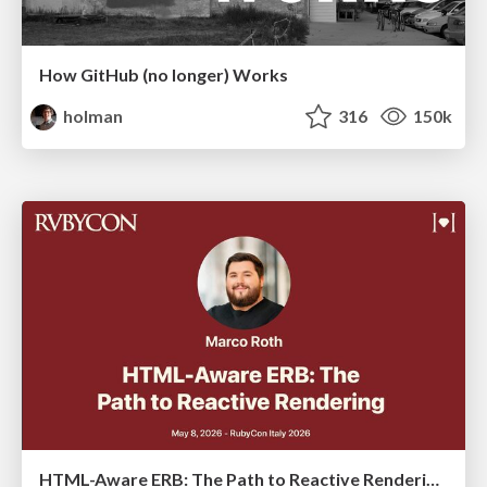
How GitHub (no longer) Works
holman
316
150k
HTML-Aware ERB: The Path to Reactive Rendering @ RubyCon 2026, Rimini, Italy