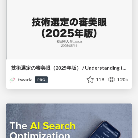
技術選定の審美眼（2025年版） / Understanding the Spiral of Technologies 2025 edition
twada
119
120k
PRO