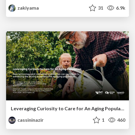
zakiyama
31
6.9k
Leveraging Curiosity to Care for An Aging Population
cassininazir
1
460