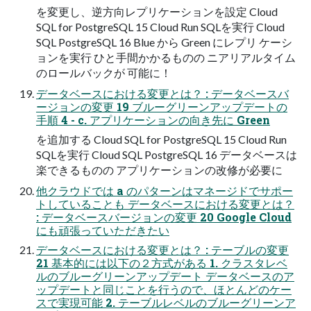
を変更し、逆方向レプリケーションを設定 Cloud
SQL for PostgreSQL 15 Cloud Run SQLを実行 Cloud
SQL PostgreSQL 16 Blue から Green にレプリ ケーシ
ョンを実行 ひと手間かかるものの ニアリアルタイム
のロールバックが 可能に！
データベースにおける変更とは？ : データベースバ
ージョンの変更 19 ブルーグリーンアップデートの
手順 4 - c. アプリケーションの向き先に Green
を追加する Cloud SQL for PostgreSQL 15 Cloud Run
SQLを実行 Cloud SQL PostgreSQL 16 データベースは
楽できるものの アプリケーションの改修が必要に
他クラウドでは a のパターンはマネージドでサポー
トしていることも データベースにおける変更とは？
: データベースバージョンの変更 20 Google Cloud
にも頑張っていただきたい
データベースにおける変更とは？ : テーブルの変更
21 基本的には以下の２方式がある 1. クラスタレベ
ルのブルーグリーンアップデート データベースのア
ップデートと同じことを行うので、ほとんどのケー
スで実現可能 2. テーブルレベルのブルーグリーンア