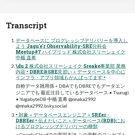
Transcript
データベースに プログレッシブデリバリーを導入し
よう Jagu'e'r Observability-SRE分科会
Meetup#7 ハイブリッド 株式会社スリーシェイク
中楯 直希
\du 2 株式会社スリーシェイク Sreake事業部 業務
内容 • DBRE兼SRE見習い ◦ データベースを中心に
インフラ・アプリ領域もがんばってます •
自称データ雑用係 ◦ DBAでもDBREでもデータエン
ジニアでも 最近注目しているデータベース • Tsurugi
• YugabyteDB 中楯 直希 @nnaka2992
@nnaka2992.bsky.social
• 対象 ◦ データベースエンジニア ◦ SREer・
DBREer • 伝えたいこと ◦ データベース(RDB)にお
けるプログレッシブデリバリーの種類
◦ Google Cloudでの実現方法 この資料のコンセプト