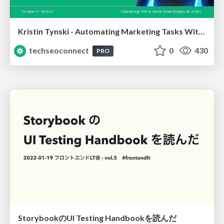
Kristin Tynski - Automating Marketing Tasks With AI
techseoconnect
0
430
PRO
StorybookのUI Testing Handbookを読んだ