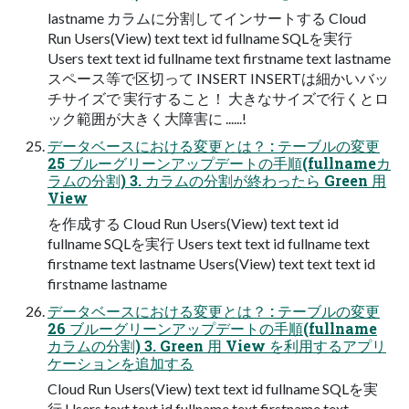
lastname カラムに分割してインサートする Cloud
Run Users(View) text text id fullname SQLを実行
Users text text id fullname text firstname text lastname
スペース等で区切って INSERT INSERTは細かいバッ
チサイズで 実行すること！ 大きなサイズで行くとロ
ック範囲が大きく大障害に ......!
データベースにおける変更とは？ : テーブルの変更
25 ブルーグリーンアップデートの手順(fullnameカ
ラムの分割) 3. カラムの分割が終わったら Green 用
View
を作成する Cloud Run Users(View) text text id
fullname SQLを実行 Users text text id fullname text
firstname text lastname Users(View) text text text id
firstname lastname
データベースにおける変更とは？ : テーブルの変更
26 ブルーグリーンアップデートの手順(fullname
カラムの分割) 3. Green 用 View を利用するアプリ
ケーションを追加する
Cloud Run Users(View) text text id fullname SQLを実
行 Users text text id fullname text firstname text