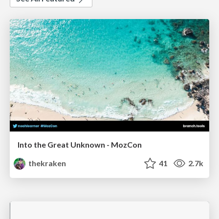
Into the Great Unknown - MozCon
thekraken
41
2.7k