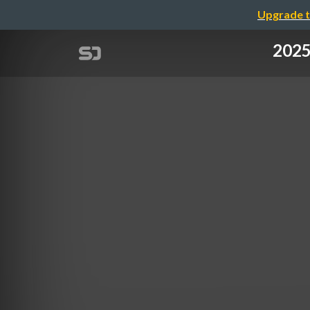
Upgrade t
20