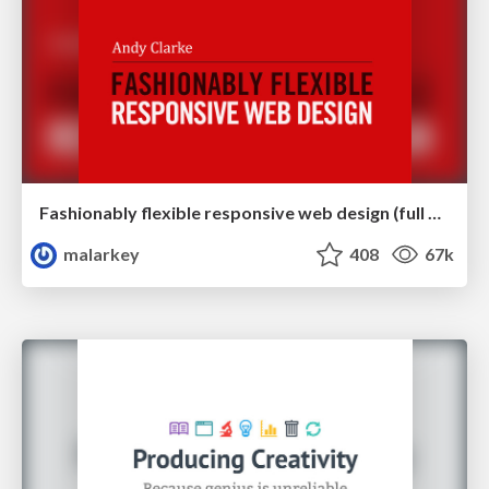
Fashionably flexible responsive web design (full day workshop)
malarkey
408
67k