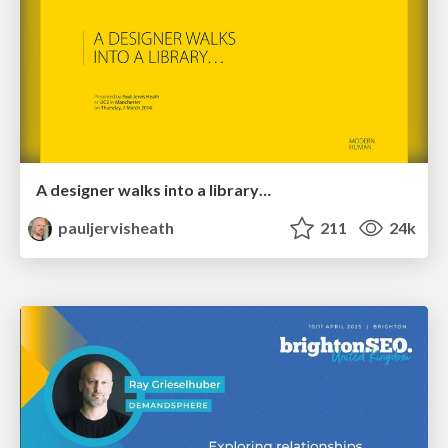
A designer walks into a library…
pauljervisheath
211
24k