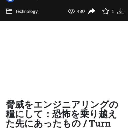
Technology
480
1
脅威をエンジニアリングの
糧にして：恐怖を乗り越え
た先にあったもの / Turn