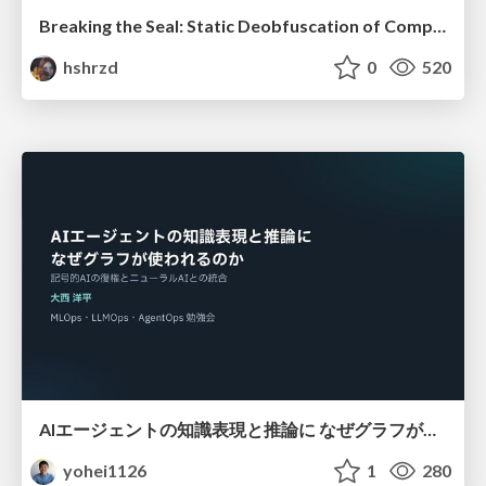
Breaking the Seal: Static Deobfuscation of Compiled V8 JavaScript Bytecode Malware
hshrzd
0
520
AIエージェントの知識表現と推論に なぜグラフが使われるのか - 記号的AIの復権とニューラルAIとの統合
yohei1126
1
280