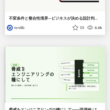
不変条件と整合性境界—ビジネスが決める設計判断と実現パターン / Invariants and Consistency Boundaries
nrslib
15
6.6k
脅威をエンジニアリングの糧にして――現場編 / Turning Threats into Engineering Fuel — Field Edition