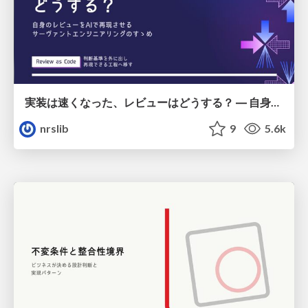
実装は速くなった、レビューはどうする？ ― 自身のレビューをAIで再現させるサーヴァントエンジニアリングのすゝめ / Implementation got faster. So what about reviews? — An invitation to Servant Engineering: Recreating your own code reviews with AI
nrslib
9
5.6k