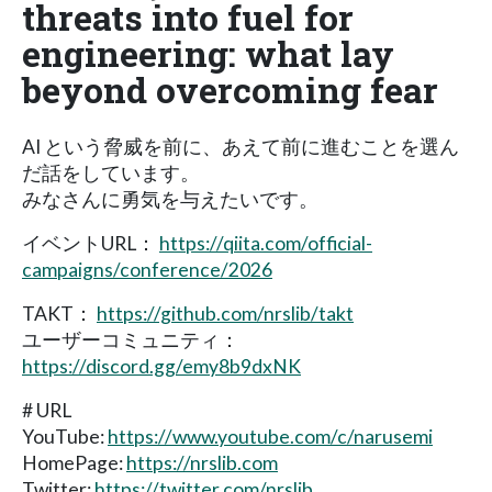
threats into fuel for
engineering: what lay
beyond overcoming fear
AI という脅威を前に、あえて前に進むことを選ん
だ話をしています。
みなさんに勇気を与えたいです。
イベントURL：
https://qiita.com/official-
campaigns/conference/2026
TAKT：
https://github.com/nrslib/takt
ユーザーコミュニティ：
https://discord.gg/emy8b9dxNK
# URL
YouTube:
https://www.youtube.com/c/narusemi
HomePage:
https://nrslib.com
Twitter:
https://twitter.com/nrslib