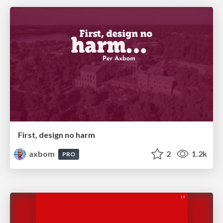
First, design no harm
axbom
2
1.2k
PRO