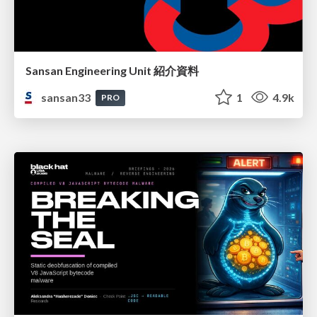
Sansan Engineering Unit 紹介資料
sansan33
1
4.9k
PRO