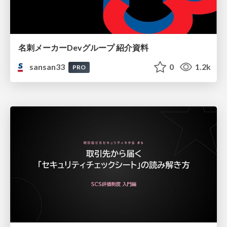
名刺メーカーDevグループ 紹介資料
sansan33
0
1.2k
PRO