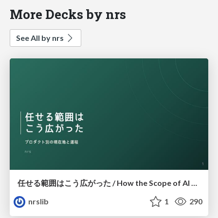
More Decks by nrs
See All by nrs
任せる範囲はこう広がった / How the Scope of AI Delegation Has Expanded
nrslib
1
290