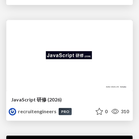
JavaScript 研修 (2026)
recruitengineers
0
310
PRO