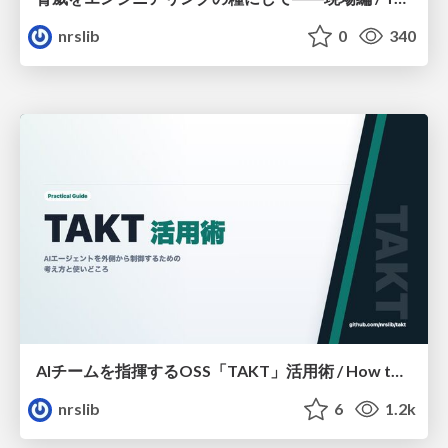
nrslib
0
340
AIチームを指揮するOSS「TAKT」活用術 / How to Use “TAKT,” an OSS Tool for Orchestrating AI Teams
nrslib
6
1.2k