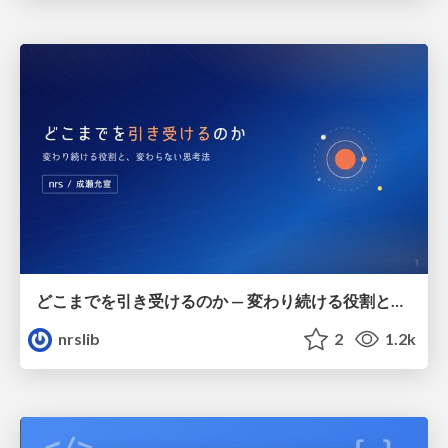
どこまでを引き受けるのか — 変わり続ける役割と、変わらない思考法 / How Much We Take On — Evolving Roles and Enduring Ways of Thinking
nrslib
2
1.2k