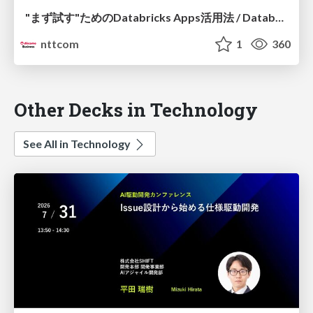
"まず試す"ためのDatabricks Apps活用法 / Databricks Apps for Early Experiments and Validation
nttcom
1
360
Other Decks in Technology
See All in Technology