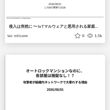
侵入は突然に 〜 IoTマルウェアと悪用される家庭の機器 ～ / When Intrusion Strikes: IoT Malware and the Abuse of Home Devices
nttcom
0
1.5k