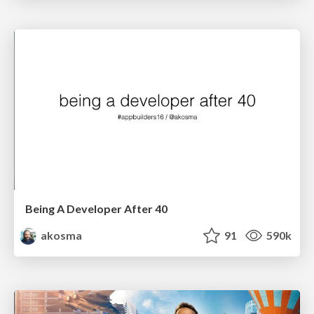
Being A Developer After 40
akosma
91
590k