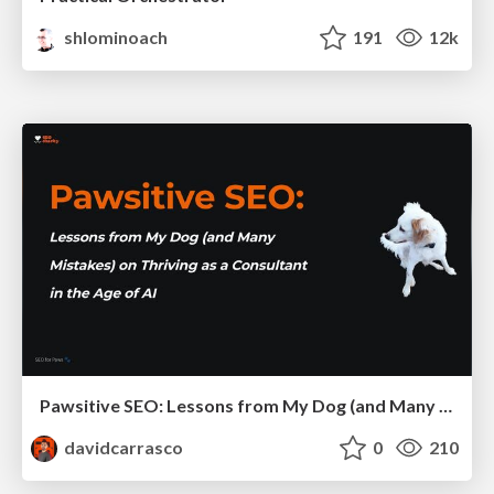
shlominoach
191
12k
Pawsitive SEO: Lessons from My Dog (and Many Mistakes) on Thriving as a Consultant in the Age of AI
davidcarrasco
0
210