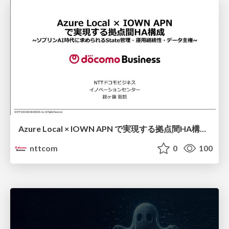
Azure Local × IOWN APN で実現する拠点間HA構成 ソブリンAI時代に求められるState管理・運用継続性・データ主権 / Cross-site HA Architecture Powered by Azure Local × IOWN APN ~ State Management, Operational Continuity, and Data Sovereignty for the Sovereign AI Era ~
nttcom
0
100