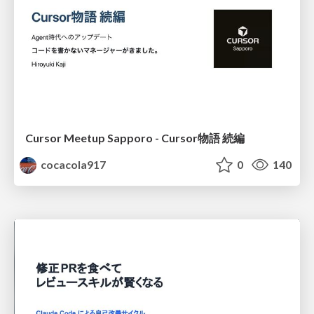
Cursor Meetup Sapporo - Cursor物語 続編
cocacola917
0
140