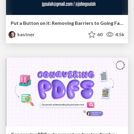
Put a Button on it: Removing Barriers to Going Fast.
kastner
60
4.5k