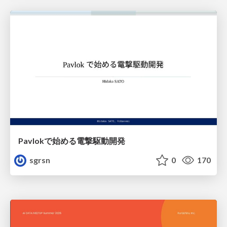
Pavlokで始める電撃駆動開発
sgrsn
0
170