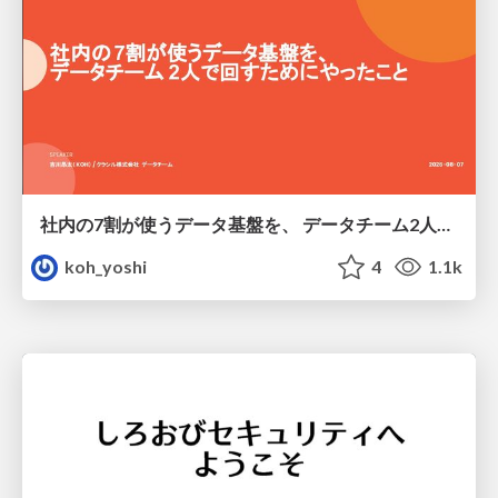
社内の7割が使うデータ基盤を、 データチーム2人で回すためにやったこと
koh_yoshi
4
1.1k