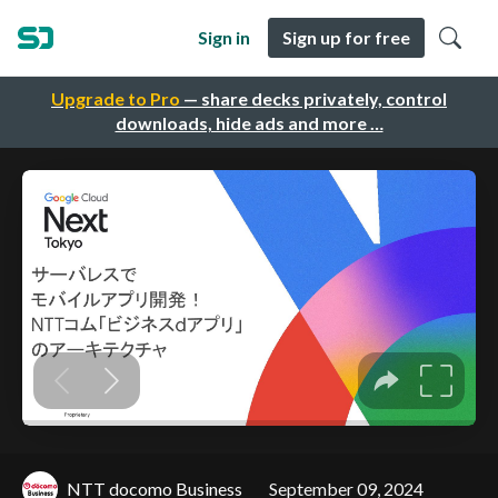
Sign in
Sign up for free
Upgrade to Pro
— share decks privately, control
downloads, hide ads and more …
NTT docomo Business
September 09, 2024