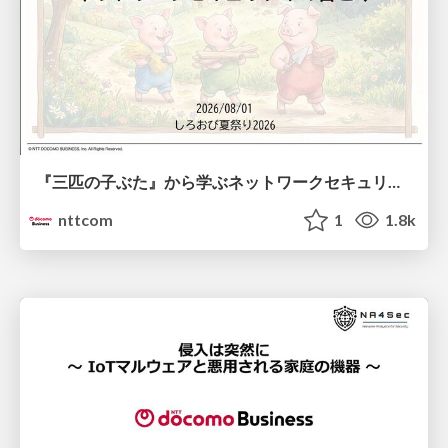
『三匹の子ぶた』から学ぶネットワークセキュリティの昔と今 / Network Security: Then and Now Through the Lens of The Three Little Pigs
nttcom
1
1.8k