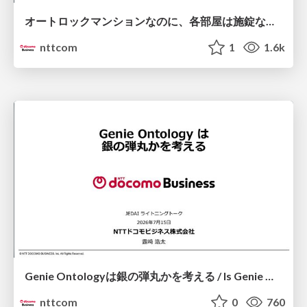
オートロックマンションなのに、各部屋は施錠なし！？ 攻撃者が組織内ネットワークで大暴れする理由 / The Front Door Is Locked, but the Rooms Are Wide Open: Why Attackers Move Freely Inside Enterprise Networks
nttcom
1
1.6k
Genie Ontologyは銀の弾丸かを考える / Is Genie Ontology a Silver Bullet?
nttcom
0
760