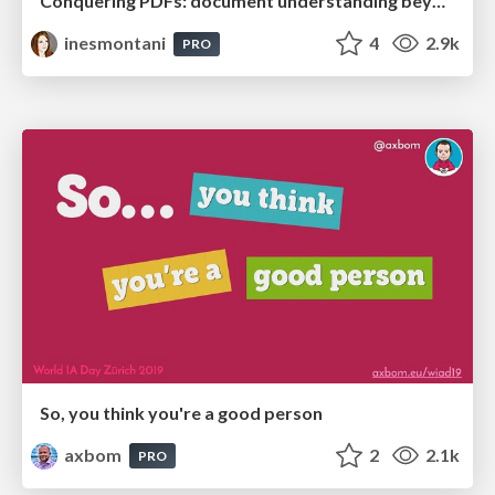
Conquering PDFs: document understanding beyond plain text
inesmontani
4
2.9k
PRO
So, you think you're a good person
axbom
2
2.1k
PRO