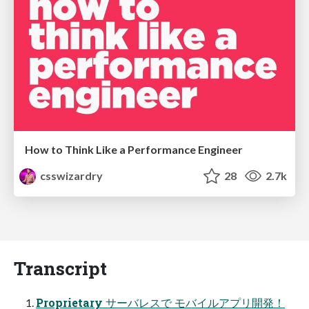
How to Think Like a Performance Engineer
csswizardry
28
2.7k
Transcript
Proprietary サーバレスで モバイルアプリ開発！