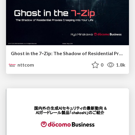
Ghost in the 7‑Zip: The Shadow of Residential Proxies Creeping into Your Life
nttcom
0
1.8k