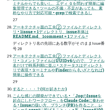
ミナルからでも良いし、エディ タを問わず簡単に編
集管理できる • ツールの不備・不足があっても、素
朴なやり方で対応可能 • grepで検索できるし
27
アーキテクチャ面の工夫② ファイルとディレクト
リ • 1issue = 1ディレクトリ、issue本体は
README.md、1comment = 1ファイル •
ディレクトリ名の先頭にある数字がそ のままIssue番
号 28
アーキテクチャ面の工夫② ファイルとディレクト
リ • コメントファイルはUUIDv6なので、 ファイル
名だけで時系列順に並ぶ • ステータスはディレクト
リで表現 • ターミナルやFinderから (いざとなれば)
簡単に操作できる
29
すると・・・？(何が起きたか)
こんな感じの開発ができている • 「JogのIssueを
起点にしたワークフロー」をClaude Codeに食わせ
る • Issueの扱い方、ブランチ(PR)を作ること、レ
ビューをagentに投げること・・ • 私「Issue#100