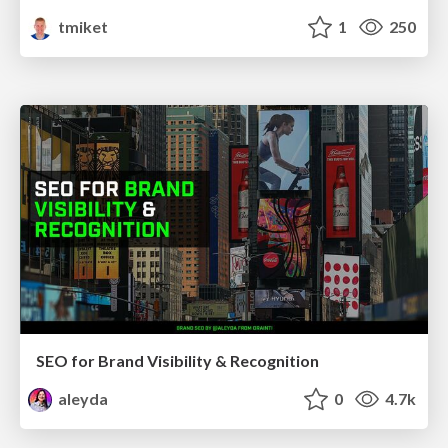
tmiket
1
250
SEO for Brand Visibility & Recognition
aleyda
0
4.7k