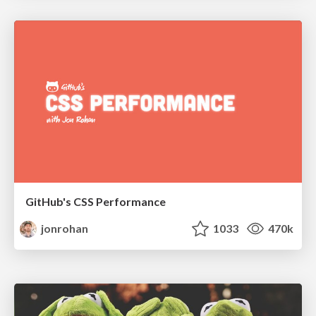
GitHub's CSS Performance
jonrohan
1033
470k