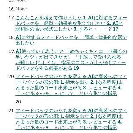
None
こんなことを考えて作りました 1. AIに対するフィー
ドバックを、簡単・効果的な形で出したい 2. AIと
親和性の高い形式にしたい 3. すると・・・？ 17
AIに対するフィードバックを、 簡単・効果的な形で
出したい
AI使っていて思うこと 「めちゃくちゃコード書くの
早いヤツ」が出てきた が、「手放しで受け入れる」
が難しい (もしくは、指示のコストが上がる) フィー
ドバックをする必要がある 19
フィードバックのかたちを変える AIの実装へのフィ
ードバックの形の例: 1. 指示を出す 2. (ある程度)ま
とまった量のコード出来上がる 3. レビューする 4.
「◦◦にある◦◦を、◦◦にして」という形での指示
20
フィードバックのかたちを変える AIの実装へのフィ
ードバックの形の例: 1. 指示を出す 2. (ある程度)ま
とまった量のコード出来上がる 3. レビューする 4.
「◦◦にある◦◦を、◦◦にして」という形での指示