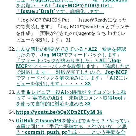
をお願い」 • AI「Jog−MCPで#100をGet」
「Issueは"Draft"です。詳細化します」
「Jog-MCPで#100をPut」「IssueがReadyになった
ので実装します」 「Jog-MCPでworktreeとブランチ
を作成」「実装ができたのでagentを 立ち上げてレ
ビューを依頼します」 31
こんな感じの開発ができている • AI2「変更を確認
したので、Jog-MCPでフィードバックします」
「フィー ドバックが終わりました」 • AI「Jog-
MCPでフィードバックを取得します」「確認したの
で対応しま す」「対応が完了したので、Jog-MCP
でフィードバックを解決済みにし ます」「AI2にレ
ビューを依頼します」・・・・ 32
人間 & レビュアー役AIの指摘が 全てコメントに残
って ↓ 実装役のAIは 「未解決コメント取得tool」
を使って自律的に対応を進める 33
https://youtu.be/bQeXDn2EEyM 34
GitHub のIssue/PRを使えばできそう？ • やってい
る事は同じ • 「手元で完結する」がでかいな、と思
う • commit, push, pr作成・・・という手間を全