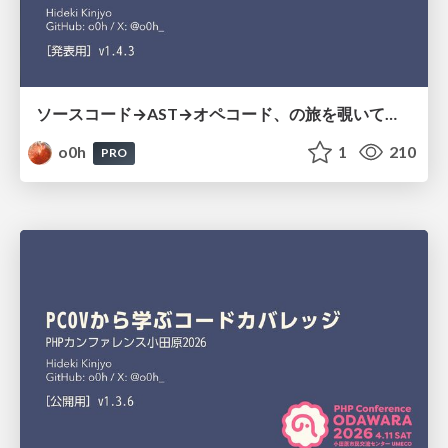
ソースコード→AST→オペコード、の旅を覗いてみる
o0h
1
210
PRO