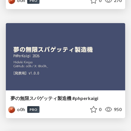
o0h
0
270
PRO
夢の無限スパゲッティ製造機 #phperkaigi
o0h
0
950
PRO