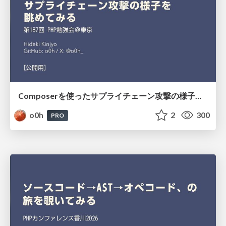
Composerを使ったサプライチェーン攻撃の様子を眺めてみる #phpstudy
o0h
2
300
PRO