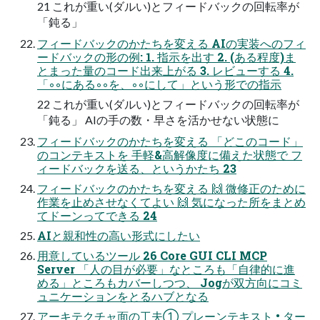
21 これが重い(ダルい)とフィードバックの回転率が
「鈍る」
フィードバックのかたちを変える AIの実装へのフィ
ードバックの形の例: 1. 指示を出す 2. (ある程度)ま
とまった量のコード出来上がる 3. レビューする 4.
「◦◦にある◦◦を、◦◦にして」という形での指示
22 これが重い(ダルい)とフィードバックの回転率が
「鈍る」 AIの手の数・早さを活かせない状態に
フィードバックのかたちを変える 「どこのコード」
のコンテキストを 手軽&高解像度に備えた状態で フ
ィードバックを送る、というかたち 23
フィードバックのかたちを変える 🙌 微修正のために
作業を止めさせなくてよい 🙌 気になった所をまとめ
てドーンってできる 24
AIと親和性の高い形式にしたい
用意しているツール 26 Core GUI CLI MCP
Server 「人の目が必要」なところも「自律的に進
める」ところもカバーしつつ、 Jogが双方向にコミ
ュニケーションをとるハブとなる
アーキテクチャ面の工夫① プレーンテキスト • ター