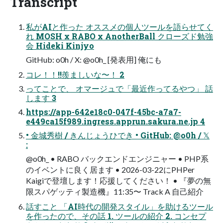
Transcript
私がAIと作った オススメの個人ツールを語らせてく
れ MOSH x RABO x AnotherBall クローズド勉強
会 Hideki Kinjyo
GitHub: o0h / X: @o0h_ [発表用] 俺にも
コレ！！!!羨ましいな〜！ 2
ってことで、 オマージュで「最近作ってるやつ」 話
します 3
https://app-642e18c0-047f-45bc-a7a7-
e449ca15f989.ingress.apprun.sakura.ne.jp 4
• 金城秀樹 / きんじょうひでき • GitHub: @o0h / 𝕏
:
@o0h_ • RABO バックエンドエンジニャー • PHP系
のイベントに良く居ます • 2026-03-22にPHPer
Kaigiで登壇します！応援してください！ • 『夢の無
限スパゲッティ製造機』11:35〜 Track A 自己紹介 
話すこと 「AI時代の開発スタイル」を助けるツール
を作ったので、その話 1. ツールの紹介 2. コンセプ