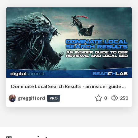
Dominate Local Search Results - an insider guide to GBP, reviews, and Local SEO
greggifford
0
250
PRO