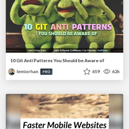
10 Git Anti Patterns You Should be Aware of
lemiorhan
659
62k
PRO