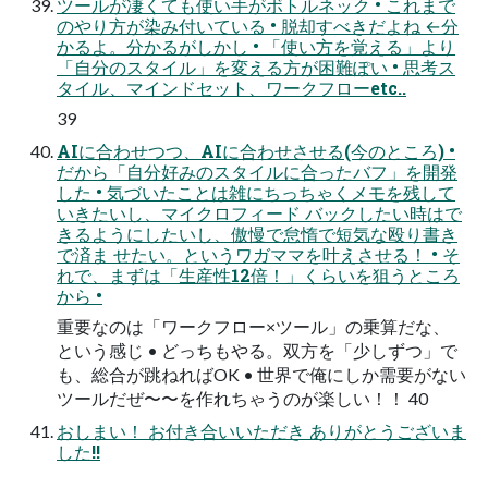
ツールが凄くても使い手がボトルネック • これまで
のやり方が染み付いている • 脱却すべきだよね ←分
かるよ。分かるがしかし • 「使い方を覚える」より
「自分のスタイル」を変える方が困難ぽい • 思考ス
タイル、マインドセット、ワークフローetc..
39
AIに合わせつつ、AIに合わせさせる(今のところ) •
だから「自分好みのスタイルに合ったバフ」を開発
した • 気づいたことは雑にちっちゃくメモを残して
いきたいし、マイクロフィード バックしたい時はで
きるようにしたいし、傲慢で怠惰で短気な殴り書き
で済ま せたい。というワガママを叶えさせる！ • そ
れで、まずは「生産性12倍！」くらいを狙うところ
から •
重要なのは「ワークフロー×ツール」の乗算だな、
という感じ • どっちもやる。双方を「少しずつ」で
も、総合が跳ねればOK • 世界で俺にしか需要がない
ツールだぜ〜〜を作れちゃうのが楽しい！！ 40
おしまい！ お付き合いいただき ありがとうございま
した!!