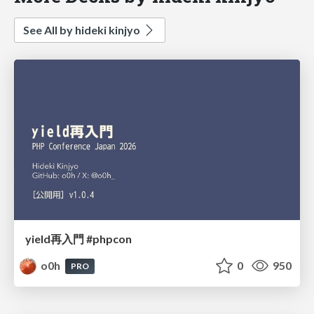
See All by hideki kinjyo
yield再入門 #phpcon
o0h
0
950
PRO