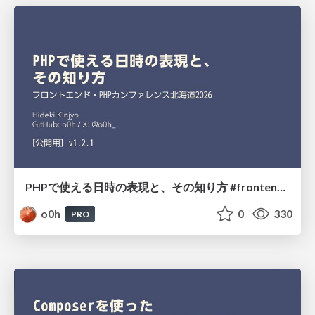
PHPで使える日時の表現と、その知り方 #frontend_phpcon_do
o0h
0
330
PRO