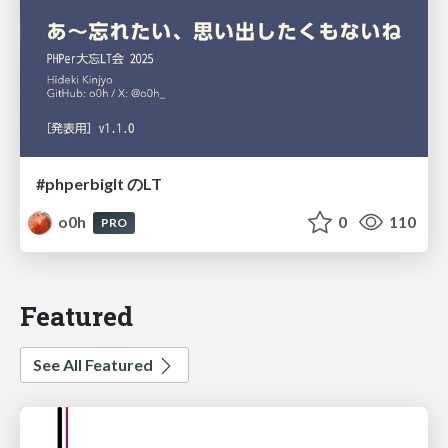
#phperbiglt のLT
o0h
0
110
PRO
Featured
See All Featured