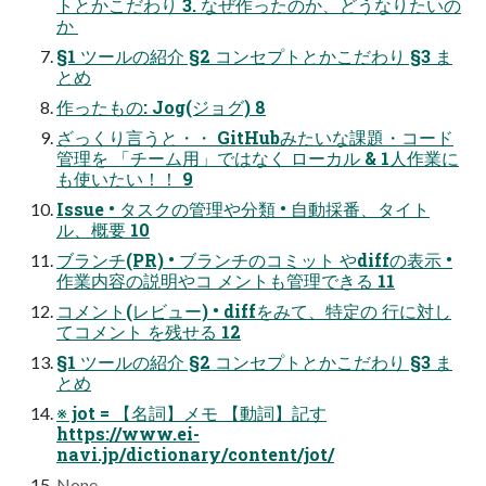
トとかこだわり 3. なぜ作ったのか、どうなりたいの
か 
§1 ツールの紹介 §2 コンセプトとかこだわり §3 ま
とめ
作ったもの: Jog(ジョグ) 8
ざっくり言うと・・ GitHubみたいな課題・コード
管理を 「チーム用」ではなく ローカル & 1人作業に
も使いたい！！ 9
Issue • タスクの管理や分類 • 自動採番、タイト
ル、概要 10
ブランチ(PR) • ブランチのコミット やdiffの表示 •
作業内容の説明やコ メントも管理できる 11
コメント(レビュー) • diffをみて、特定の 行に対し
てコメント を残せる 12
§1 ツールの紹介 §2 コンセプトとかこだわり §3 ま
とめ
※ jot = 【名詞】メモ 【動詞】記す
https://www.ei-
navi.jp/dictionary/content/jot/
None