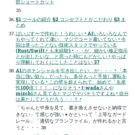
部ショートカット
35
§1 ツールの紹介 §2 コンセプトとかこだわり §3 ま
とめ
ばいぶす〜で作れた！うれしい • AIいろいろなんで
もやってくれて凄い、マジでコード書いてない • 今
回は使ったことない技術スタックでやっている
(Rust/Swiftとも未経験) • ・・が、細かい修正指示
とか出したいな、と思った時にもどかしい • やっぱ
り理解しておくにこしたことはない 37
AIのポテンシャルを引き出したい。が・・・ • 「本
当に強い奴ら」だったら、多分もっと手放し運転を
実現している • この壁を超えられて、始めて「生産
性100倍！！！」になりそう • t-wadaさんや
mizchiさん見てるとマジでヤバそうですよね • 自分
は果たしてどうだろう・・？ •
「ちゃんと中身を見て、書き換えさせないと納得で
きない」て感じが強い • かといって「上等なガード
レール」「適切なプランファイル」が作れるかと言
うと・・・ 38