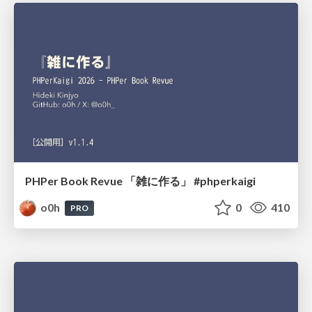
PHPer Book Revue 「雑に作る」 #phperkaigi
o0h
0
410
PRO