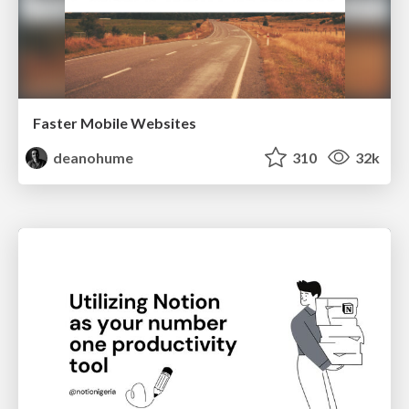
Faster Mobile Websites
deanohume
310
32k