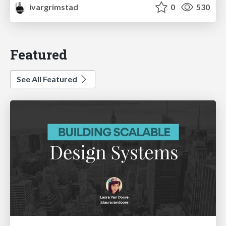
ivargrimstad
0
530
Featured
See All Featured