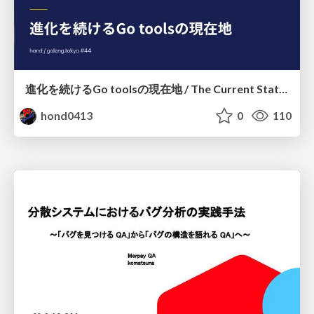
進化を続けるGo toolsの現在地 / The Current State of Ever-Evolving Go Tools
hond0413
0
110