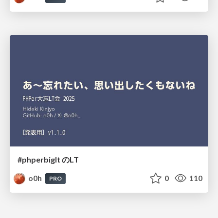
#phperbiglt のLT
o0h
0
110
PRO