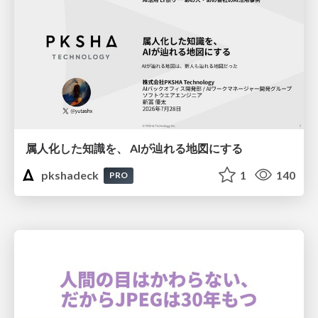
属人化した知識を、 AIが辿れる地図にする
pkshadeck
1
140
PRO