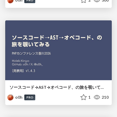
PRO
ソースコード→AST→オペコード、の旅を覗いてみる
o0h
1
210
PRO