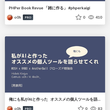
PHPer Book Revue 「雑に作る」 #phperkaigi
o0h
0
410
PRO
俺にも私がAIと作った オススメの個人ツールを語らせてくれ
o0h
0
83
PRO