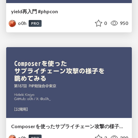
yield再入門 #phpcon
o0h
0
950
PRO
Composerを使ったサプライチェーン攻撃の様子を眺めてみる #phpstudy
o0h
2
300