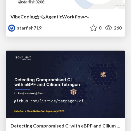
VibeCodingからAgenticWorkflowへ
starfish719
0
260
Detecting Compromised CI with eBPF and Cilium Tetragon