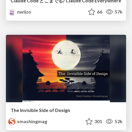
Claude Code どこまでも/ Claude Code Everywhere
nwiizo
66
57k
The Invisible Side of Design
smashingmag
301
52k