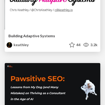
Building Adaptive Systems
keathley
44
3.2k