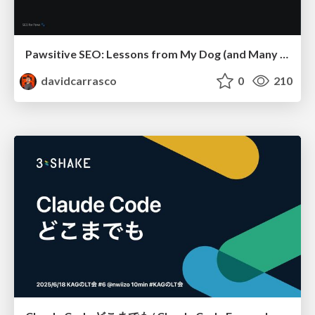
Pawsitive SEO: Lessons from My Dog (and Many Mistakes) on Thriving as a Consultant in the Age of AI
davidcarrasco
0
210