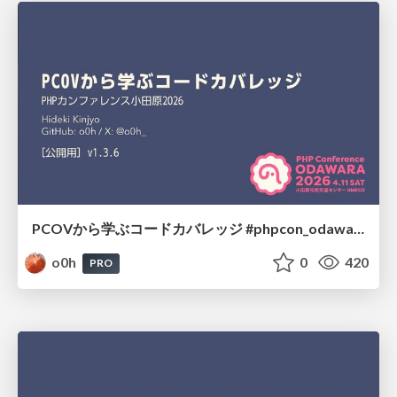
PCOVから学ぶコードカバレッジ #phpcon_odawara
o0h
0
420
PRO