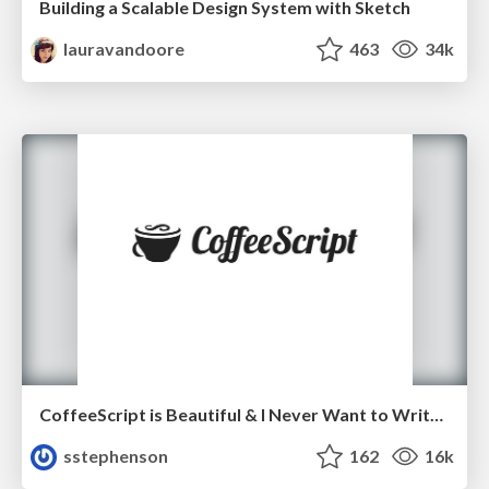
Building a Scalable Design System with Sketch
lauravandoore
463
34k
CoffeeScript is Beautiful & I Never Want to Write Plain JavaScript Again
sstephenson
162
16k