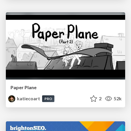
Paper Plane
katiecoart
2
52k
PRO