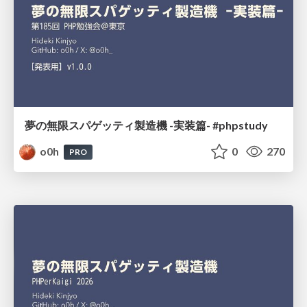
夢の無限スパゲッティ製造機 -実装篇- #phpstudy
o0h
0
270
PRO