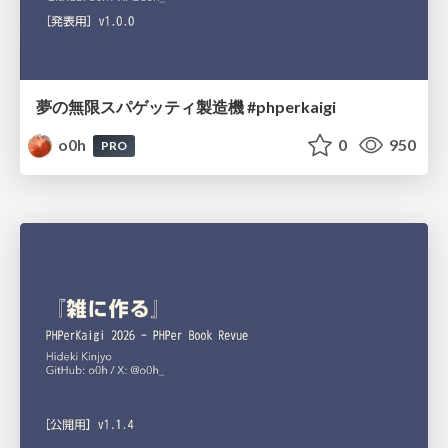
夢の無限スパゲッティ製造機 #phperkaigi
o0h
0
950
PRO