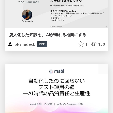
属人化した知識を、 AIが辿れる地図にする
pkshadeck
1
150
PRO