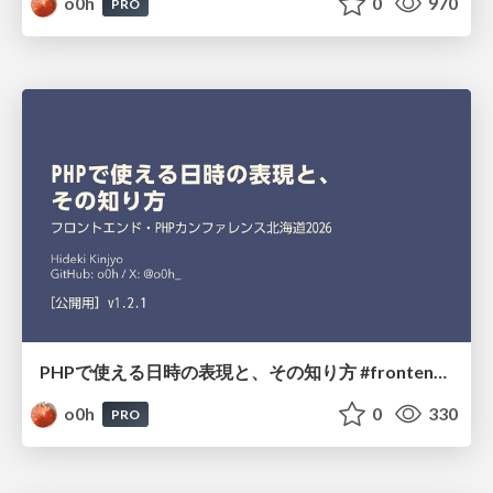
o0h
0
970
PRO
PHPで使える日時の表現と、その知り方 #frontend_phpcon_do
o0h
0
330
PRO