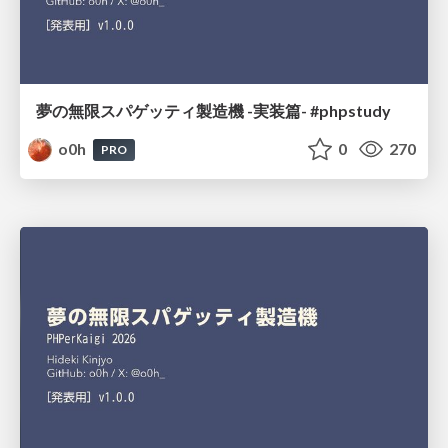
夢の無限スパゲッティ製造機 -実装篇- #phpstudy
o0h
0
270
PRO