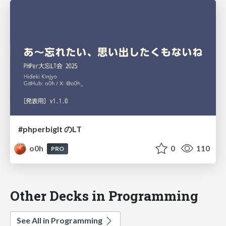
#phperbiglt のLT
o0h
0
110
PRO
Other Decks in Programming
See All in Programming