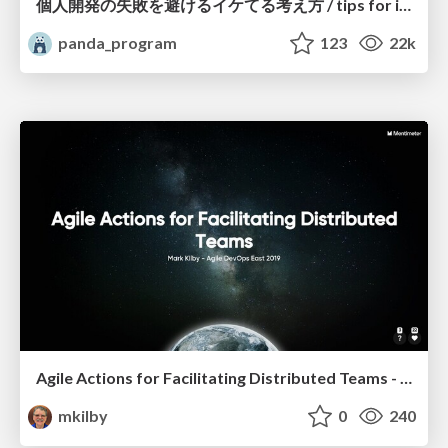
個人開発の失敗を避けるイケてる考え方 / tips for indie hackers
panda_program
123
22k
Agile Actions for Facilitating Distributed Teams - ADO2019
mkilby
0
240