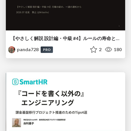
【やさしく解説 設計編・中級 #4】ルールの寿命と、システムの年輪
panda728
2
180
PRO