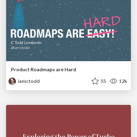
Product Roadmaps are Hard
iamctodd
55
12k