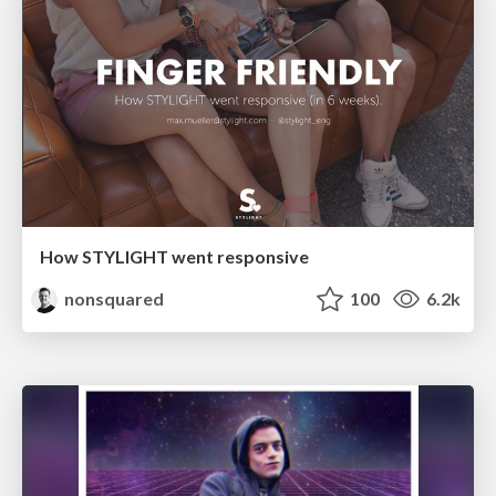
How STYLIGHT went responsive
nonsquared
100
6.2k