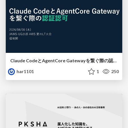
Claude CodeとAgentCore Gatewayを繋ぐ際の認証認可 / Authentication and authorization when connecting Claude Code with AgentCore Gateway
har1101
1
250