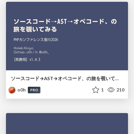
ソースコード→AST→オペコード、の旅を覗いてみる
o0h
1
210
PRO