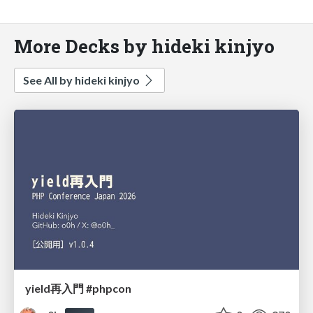
More Decks by hideki kinjyo
See All by hideki kinjyo
yield再入門 #phpcon