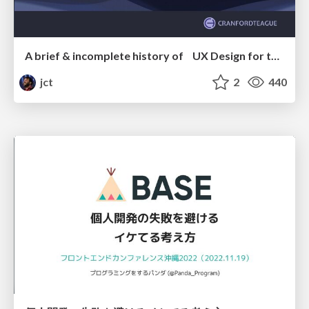
A brief & incomplete history of UX Design for the World Wide Web: 1989–2019
jct
2
440