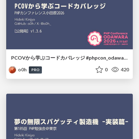
PCOVから学ぶコードカバレッジ #phpcon_odawara
o0h
0
420
PRO