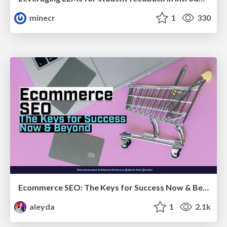
minecr
1
330
Ecommerce SEO: The Keys for Success Now & Beyond - #SERPConf2024
aleyda
1
2.1k