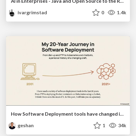
AI in Enterprises - Java and Open Source to the Rescue
ivargrimstad
0
1.4k
How Software Deployment tools have changed in the past 20 years
geshan
1
34k