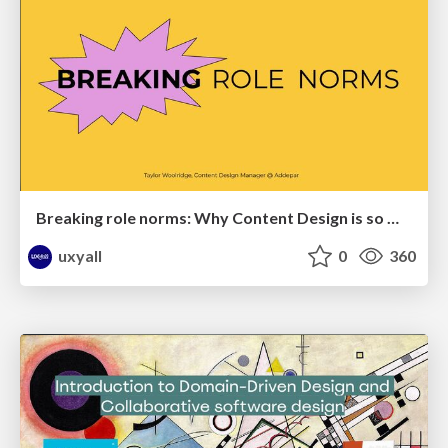
Breaking role norms: Why Content Design is so much more than writing copy - Taylor Woolridge
uxyall
0
360