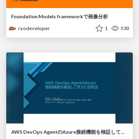
Foundation Models frameworkで画像分析
ryodeveloper
1
530
AWS DevOps AgentのAzure接続機能を検証して見えた活用法／Use Cases Verified for the AWS DevOps Agent's Azure Connectivity Feature