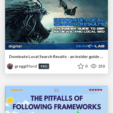
Dominate Local Search Results - an insider guide to GBP, reviews, and Local SEO
greggifford
0
250
PRO