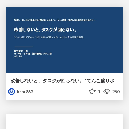
改善しないと、タスクが回らない。 “てんこ盛りポジション” を引き継いだ情シスの、入社3ヶ月の業務改善録
krm963
0
250