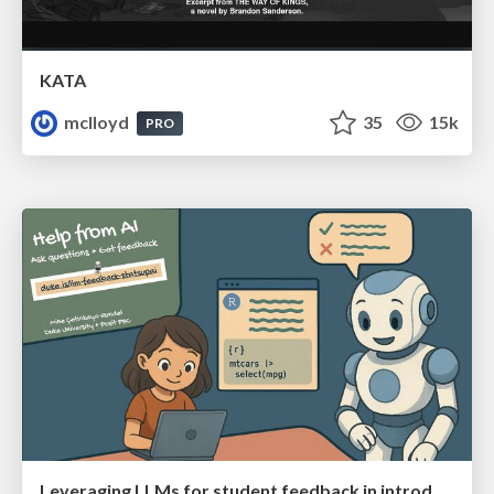
KATA
mclloyd
35
15k
PRO
Leveraging LLMs for student feedback in introductory data science courses - posit::conf(2025)