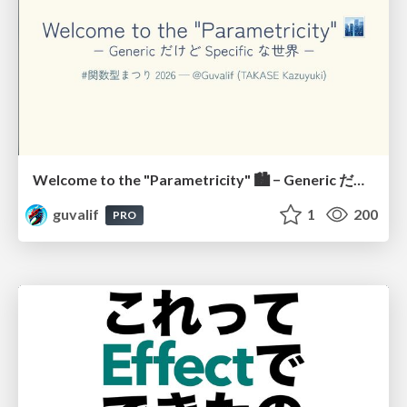
Welcome to the "Parametricity" 🏙️ − Generic だけど Specific な世界 −
guvalif
1
200
PRO