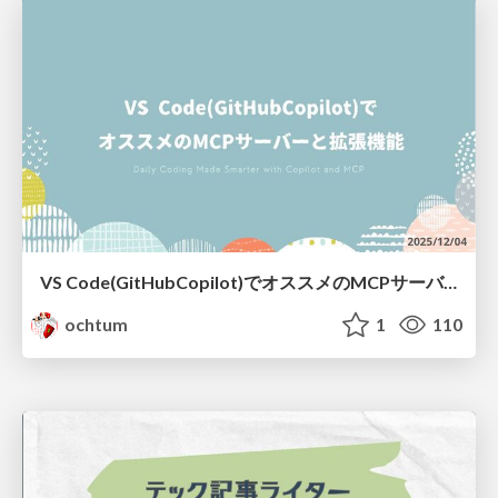
VS Code(GitHubCopilot)で​オススメの​MCPサーバーと​拡張機能
ochtum
1
110