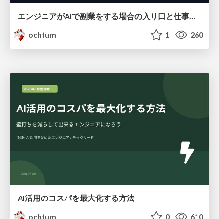
エンジニアがAIで副業をする場合の入り口と仕事について調べてみた
ochtum
1
260
AI活用のコスパを最大化する方法
ochtum
0
610