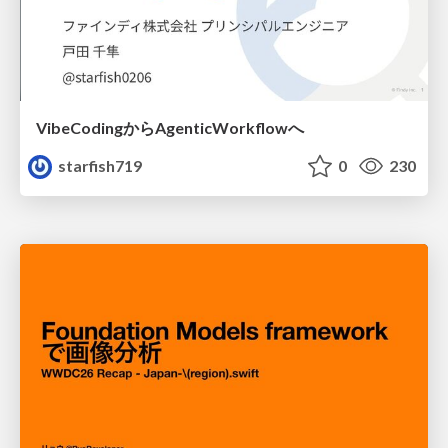
VibeCodingからAgenticWorkflowへ
starfish719
0
230