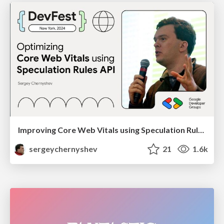
Improving Core Web Vitals using Speculation Rules API
sergeychernyshev
21
1.6k