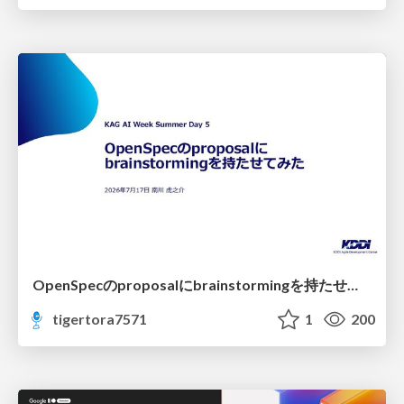
OpenSpecのproposalにbrainstormingを持たせてみた
tigertora7571
1
200