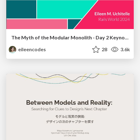
The Myth of the Modular Monolith - Day 2 Keynote - Rails World 2024
eileencodes
28
3.6k