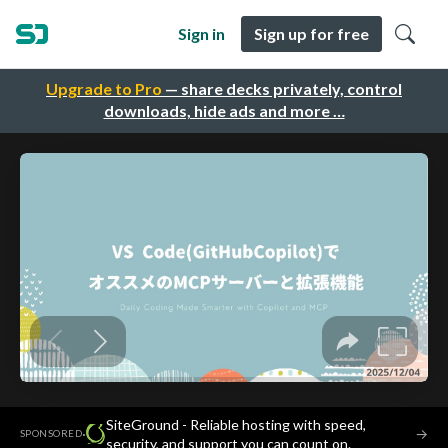
Sign in
Sign up for free
Upgrade to Pro
— share decks privately, control
downloads, hide ads and more …
SiteGround - Reliable hosting with speed,
·
→
SPONSORED
security, and support you can count on.