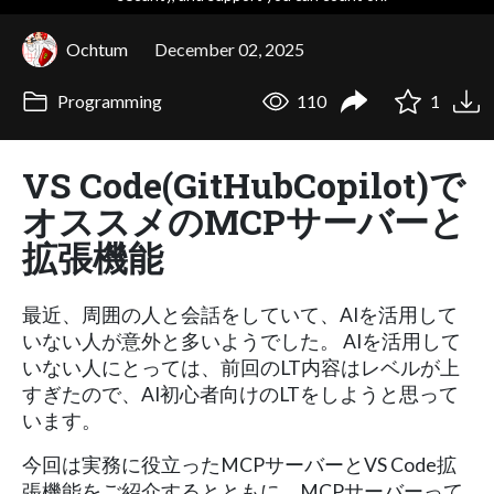
Ochtum
December 02, 2025
Programming
110
1
VS Code(GitHubCopilot)で​
オススメの​MCPサーバーと​
拡張機能
最近、周囲の​人と​会話を​していて、​AIを​活用して
いない​人が意外と多い​ようでした。​ AIを​活用して
いない​人に​とっては、​前回の​LT内容は​レベルが​上
すぎたので、​AI初心者向けの​LTを​しようと​思って
います。​
今回は実務に役立ったMCPサーバーとVS Code拡
張機能をご紹介するとともに、MCPサーバーって