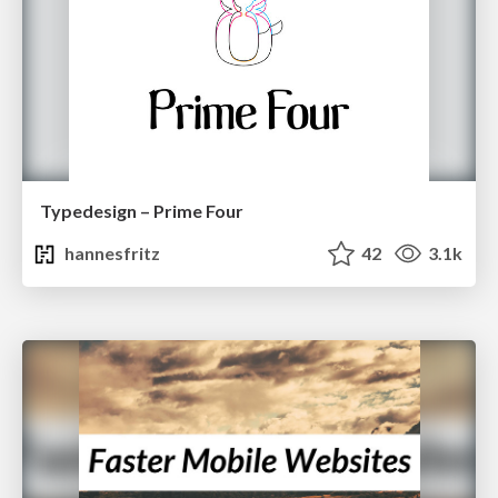
Typedesign – Prime Four
hannesfritz
42
3.1k