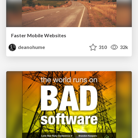
Faster Mobile Websites
deanohume
310
32k