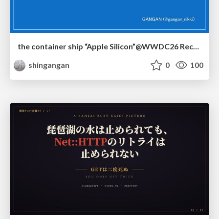
the container ship “Apple Silicon”@WWDC26 Recap -Japan-\(region).swift
shingangan
0
100