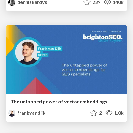
denniskardys
239
140k
The untapped power of vector embeddings
frankvandijk
2
1.8k