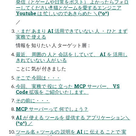
発信（とゲームや日常をポスト） よかったらフォロ
ーしてください!! 猫とゲームを愛するエンジニア
Youtube は​ 忙しいのであきらめた​ ＼(^o^)
／
・まだ​ あまり​ AI 活用できていない​ 人 ・​ ひと​ まず​
実務で​ 使える​
情報を​ 知りたい​ 人 ターゲット層：
最近、​ 周囲の​ 人と​ 会話を​ していて、​ AI を​ 活用し
きれていない​ 人が​ いる​
ことに​ 気が​ 付きました​
そこで​ 今回は・・・​
今回、​ 実務で​ 役に​ 立った​ MCP サーバー、​ VS
Code 拡張を​ ご紹介いたします。​
その前に・・・​
MCP サーバーって​ 何でしょう？​
AI が​ 使える​ ツールを​ 提供する​ アプリケーション＼
(^o^) ／
ツール名＋ツールの​ 説明を​ AI に​ 伝える​ ことで​ 実