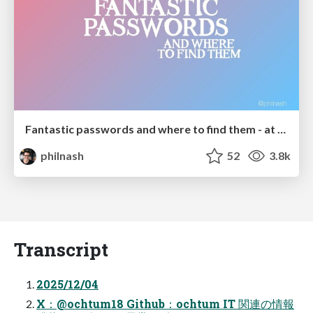
Fantastic passwords and where to find them - at NoRuKo
philnash
52
3.8k
Transcript
2025/12/04
X：@ochtum18 Github：ochtum IT 関連の情報