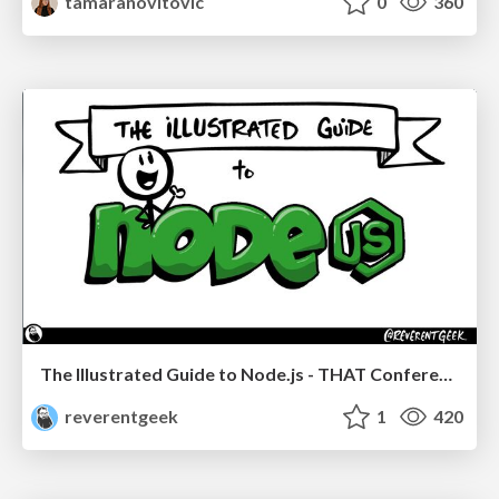
tamaranovitovic
0
360
The Illustrated Guide to Node.js - THAT Conference 2024
reverentgeek
1
420