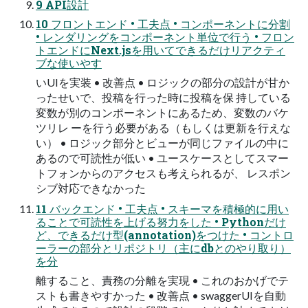
9 API設計
10 フロントエンド • 工夫点 • コンポーネントに分割
• レンダリングをコンポーネント単位で行う • フロン
トエンドにNext.jsを用いてできるだけリアクティ
ブな使いやす
いUIを実装 • 改善点 • ロジックの部分の設計が甘か
ったせいで、投稿を行った時に投稿を保 持している
変数が別のコンポーネントにあるため、変数のバケ
ツリレ ーを行う必要がある（もしくは更新を行えな
い） • ロジック部分とビューが同じファイルの中に
あるので可読性が低い • ユースケースとしてスマー
トフォンからのアクセスも考えられるが、 レスポン
シブ対応できなかった
11 バックエンド • 工夫点 • スキーマを積極的に用い
ることで可読性を上げる努力をした • Pythonだけ
ど、できるだけ型(annotation)をつけた • コントロ
ーラーの部分とリポジトリ（主にdbとのやり取り）
を分
離すること、責務の分離を実現 • これのおかげでテ
ストも書きやすかった • 改善点 • swaggerUIを自動