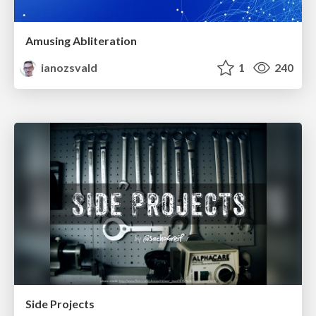
Amusing Abliteration
ianozsvald
1
240
Side Projects