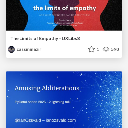
The Limits of Empathy - UXLibs8
cassininazir
1
590