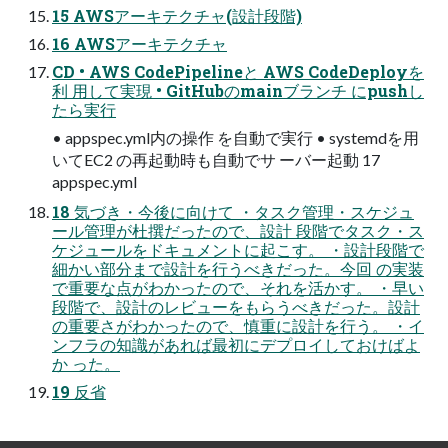
15 AWSアーキテクチャ(設計段階)
16 AWSアーキテクチャ
CD • AWS CodePipelineと AWS CodeDeployを
利 用して実現 • GitHubのmainブランチ にpushし
たら実行
• appspec.yml内の操作 を自動で実行 • systemdを用
いてEC2 の再起動時も自動でサ ーバー起動 17
appspec.yml
18 気づき・今後に向けて ・タスク管理・スケジュ
ール管理が杜撰だったので、設計 段階でタスク・ス
ケジュールをドキュメントに起こす。 ・設計段階で
細かい部分まで設計を行うべきだった。今回 の実装
で重要な点がわかったので、それを活かす。 ・早い
段階で、設計のレビューをもらうべきだった。設計
の重要さがわかったので、慎重に設計を行う。 ・イ
ンフラの知識があれば最初にデプロイしておけばよ
か った。
19 反省