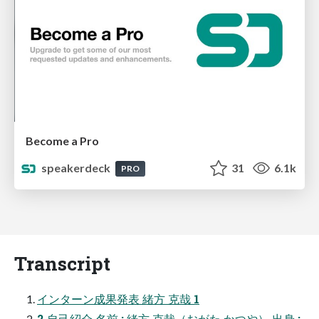
Become a Pro
speakerdeck
31
6.1k
PRO
Transcript
インターン成果発表 緒方 克哉 1
2 自己紹介 名前 : 緒方 克哉（おがた かつや） 出身 :