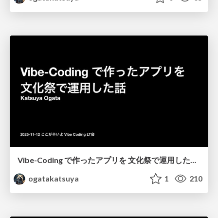
Vibe-Coding で作ったアプリを 文化祭で運用した話 / The story of running an app I built with Vibe-Coding at a school festival
ogatakatsuya
1
210