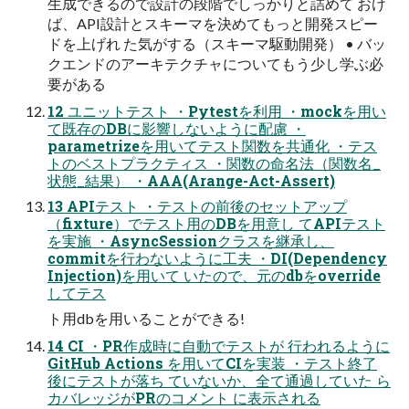
生成できるので設計の段階でしっかりと詰めて おけ
ば、API設計とスキーマを決めてもっと開発スピー
ドを上げれ た気がする（スキーマ駆動開発） • バッ
クエンドのアーキテクチャについてもう少し学ぶ必
要がある
12 ユニットテスト ・Pytestを利用 ・mockを用い
て既存のDBに影響しないように配慮 ・
parametrizeを用いてテスト関数を共通化 ・テス
トのベストプラクティス ・関数の命名法（関数名_
状態_結果） ・AAA(Arange-Act-Assert)
13 APIテスト ・テストの前後のセットアップ
（fixture）でテスト用のDBを用意し てAPIテスト
を実施 ・AsyncSessionクラスを継承し、
commitを行わないように工夫 ・DI(Dependency
Injection)を用いて いたので、元のdbをoverride
してテス
ト用dbを用いることができる!
14 CI ・PR作成時に自動でテストが 行われるように
GitHub Actions を用いてCIを実装 ・テスト終了
後にテストが落ち ていないか、全て通過していた ら
カバレッジがPRのコメント に表示される