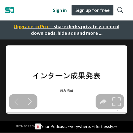
Sign in
Sign up for free
Upgrade to Pro
— share decks privately, control
downloads, hide ads and more …
·
Your Podcast. Everywhere. Effortlessly.
→
SPONSORED