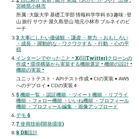
宮崎県小林市
所属 : 大阪大学 基礎工学部 情報科学学科 B3 趣味 : 登
山 旅行 サウナ 屋久島登山 地元小林市 ブルネイのビ
ーチ
3 大事にしたい価値観 ・謙虚 ・努力 ・おもしろい
・成長 ・躍動的な・ワクワクする ・行動 ・心の平
穏
インターンでやったこと • X(旧Twitter)クローンの
作成 • 環境構築から実装する機能選定 • 機能の設計 •
機能の実装 •
ユニットテスト・APIテスト作成 • CIの実装 • AWS
へのデプロイ • CDの実装 4
5 機能一覧 ・認証機能 ・ツイート機能 ・リプライ
機能 ・フォロー機能 ・いいね機能 ・プロフィール
機能 ・プロフィール編集 ・画像アップロード
デモ 6
7 使用技術(開発環境)
8 DB設計