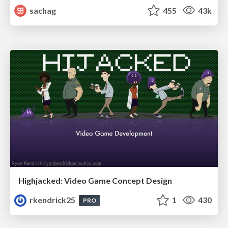
sachag
455
43k
Highjacked: Video Game Concept Design
rkendrick25
1
430
PRO