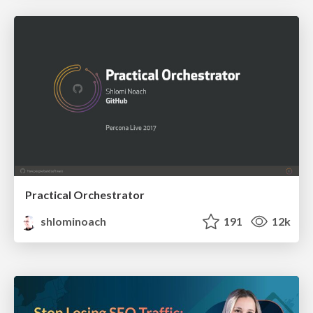
Practical Orchestrator
shlominoach
191
12k