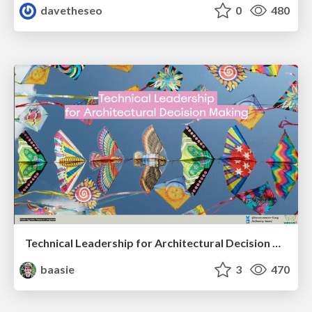
davetheseo
0
480
Technical Leadership for Architectural Decision Making
baasie
3
470