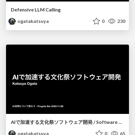
Defensive LLM Calling
ogatakatsuya
0
230
AIで加速する文化祭ソフトウェア開発 / Software Development for School Festivals Accelerated by AI
ogatakatsuya
0
65