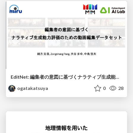
EditNet: 編集者の意図に基づくナラティブ生成能力評価のための動画編集データセット / EditNet: A Dataset for Evaluating Message-Driven Narrative Video Editing
ogatakatsuya
0
28