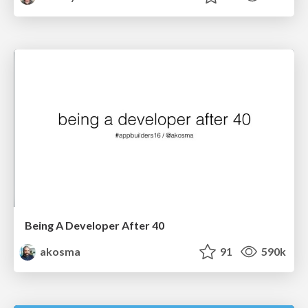
Being A Developer After 40
akosma
91
590k