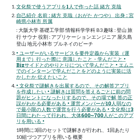
文化祭で使うアプリを1人で作った話 緒方 克哉
自己紹介 名前 : 緒方 克哉（おがた かつや） 出身 : 宮
崎県小林市 所属
: 大阪大学 基礎工学部 情報科学学科 B3 趣味 : 登山 旅
行 サウナ 役割 : アプリケーションエンジニア 屋久島
登山 地元小林市 ブルネイのビーチ
• ユーザーがいるサービスを要件定義から実装（運
用まで）行った際に 意識したこと・学んだこと •
Bizサイドとのやりとりについて学んだこと • エムニ
でのインターンで学んだことをどのように実装に活
かしたか 伝えたいこと
• 文化祭で謎解きを出展するので、その解答アプリ
を作成したい • 謎解きは質問を答えるごとに前の問
題がヒントになったりするので、その場で解 答の正
誤がわかる必要がある • 運営メンバーが10人弱なの
で最小限の人数で運営を行う必要がある • 文化祭は3
日間にわたって行われ、大体600~700人がこのアプ
リを用いる •
1時間に3回のセットで謎解きが行われ、1回あたり
10組づつアプリを用いる 概要