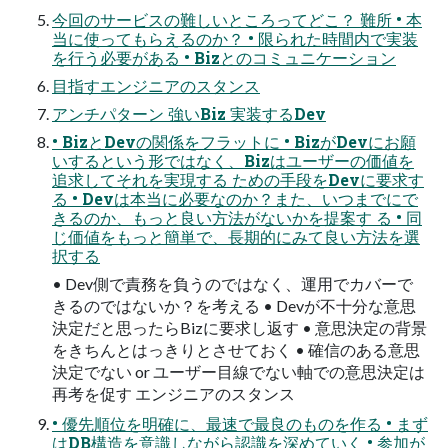
今回のサービスの難しいところってどこ？ 難所 • 本
当に使ってもらえるのか？ • 限られた時間内で実装
を行う必要がある • Bizとのコミュニケーション
目指すエンジニアのスタンス
アンチパターン 強いBiz 実装するDev
• BizとDevの関係をフラットに • BizがDevにお願
いするという形ではなく、Bizはユーザーの価値を
追求してそれを実現する ための手段をDevに要求す
る • Devは本当に必要なのか？また、いつまでにで
きるのか、もっと良い方法がないかを提案す る • 同
じ価値をもっと簡単で、長期的にみて良い方法を選
択する
• Dev側で責務を負うのではなく、運用でカバーで
きるのではないか？を考える • Devが不十分な意思
決定だと思ったらBizに要求し返す • 意思決定の背景
をきちんとはっきりとさせておく • 確信のある意思
決定でない or ユーザー目線でない軸での意思決定は
再考を促す エンジニアのスタンス
• 優先順位を明確に、最速で最良のものを作る • まず
はDB構造を意識しながら認識を深めていく • 参加が