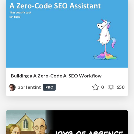
Building a A Zero-Code AI SEO Workflow
portentint
0
650
PRO