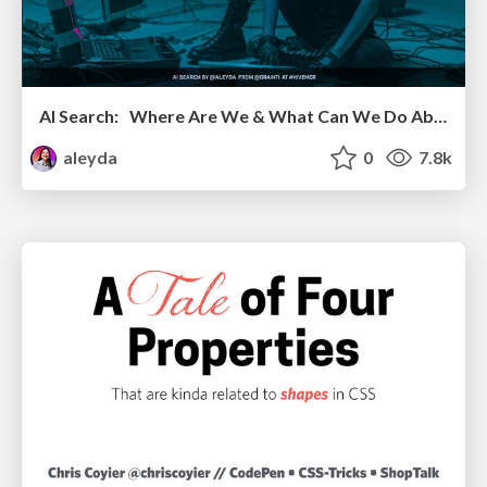
AI Search: Where Are We & What Can We Do About It?
aleyda
0
7.8k