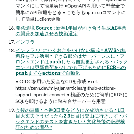
マンドにして簡単実行 •OpenAPIを用いて型安全で
簡単にAPI疎通をとる • こちらもnpm runコマンドに
して簡単にclient更新
開発環境 Source : 新卒1年目が向き合う生成AI事業
の開発を加速させる技術選定
インフラ
インフラ •とにかくお金をかけない構成 • AWSの無
料枠をフル活用 • できる部分はサーバーレスに • フ
ロントエンドはpushしたら自動更新される • バック
エンドは更新負荷を少しでも下げるためにECRへの
pushまでをactionsで自動化
• OIDCを用いた安全なCDを作成 • ref:
https://zenn.dev/miyajan/articles/github-actions-
support-openid-connect • 検証のために簡単にRDSに
SQLを叩けるように踏み台サーバーを用意
今後の展望 • 本番3日間をどうにか成功させる • 1日
目大丈夫そうだったら2,3日目は登山に行きます • バ
ックエンドのテストを書きたい • 文化祭後の仮説検
証のための開発 •