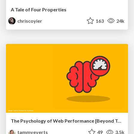
A Tale of Four Properties
chriscoyier
163
24k
The Psychology of Web Performance [Beyond Tellerrand 2023]
tammyeverts
49
3.5k