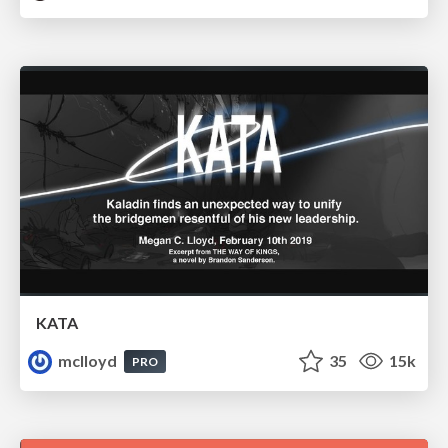
KATA
mclloyd
35
15k
PRO