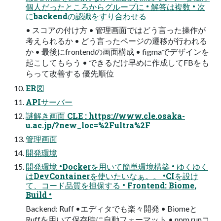
個人だったところからグループに • 解答は複数 • 次
にbackendの認識をすり合わせる
• スコアの付け方 • 管理画面ではどう言った操作が
考えられるか • どう言ったページの遷移が行われる
か • 最後にfrontendの画面構成 • figmaでデザインを
起こしてもらう • できるだけ早めに作成してFBをも
らって改善する 優先順位
ER図
APIサーバー
謎解き画面 CLE : https://www.cle.osaka-
u.ac.jp/?new_loc=%2Fultra%2F
管理画面
開発環境
開発環境 •Dockerを用いて簡単環境構築 • ゆくゆく
はDevContainerを使いたいなぁ。。 •CIを設け
て、コード品質を担保する • Frontend: Biome,
Build •
Backend: Ruff •エディタでも楽々開発 • Biomeと
Ruffを用いて保存時に自動フォーマット • npm runコ