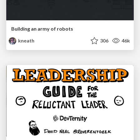
Building an army of robots
kneath
306
46k