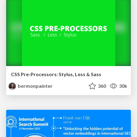
CSS Pre-Processors: Stylus, Less & Sass
bermonpainter
360
30k