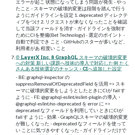
エラーが起こ 状態になってしまう問題が発生 - やっ
たこと - スキーマの破壊的変更は段階を踏んで行う
ようにガイドラインを設定 1. deprecated ディレクテ
ィブをつけ 2. リクエストが来なくなったことを確認
して当該フィールドを消す - ガイドラインを強制す
ためにCIを整備(Bet Technology) - 選定のポイント -
自動で判定でき こと - GitHubのスターが多いなど、
利用者があ 程度い こと
© LayerX Inc. 8 GraphQL スキーマの破壊的変更
への対策 新しい課題へ技術の導入で対応した例 たく
さんある技術選定のチャンス - CIへ追加した設定
- BE: graphql-inspector の
suppressRemovalOfDeprecatedField を活用 => スキ
ーマに破壊的変更をしようとしたときにCIが fail す
ように - FE: @graphql-eslint/eslint-plugin の導入・
@graphql-eslint/no-deprecated を error に =>
deprecated なフィールドを利用してい ときにCIが
fail す ように - 効果 - GraphQLスキーマの破壊的変更
が難しくなった - deprecated なフィールドを使って
い ことに気づきやすくなった - ガイドラインだけで