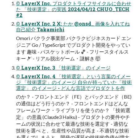
© LayerX Inc. プロダクトライフサイクルに合わせ
た 「技術選定」の実践 2024/04/12 CHUO_TECH
#2
© LayerX Inc. 2 X: たか @onsd_ 画像を入れてね
自己紹介 Takamichi
Omori バクラク事業部 バクラクビジネスカード エン
ジニア Go / TypeScript でプロダクト開発をやってい
ます 趣味 - バスケットボール 🏀 - フリースタイルス
キー 🎿 - リアル脱出ゲーム・謎解き 🤯
© LayerX Inc. 3 「技術選定」のイメージ
© LayerX Inc. 4 「技術選定」という言葉のイメー
ジ 「技術選定」のイメージ 自分が持っていた「技術
選定」 のイメージ - どんな言語でプロダクトを作
のか？ - フロントエンド（FE）とバックエンド（BE)
の通信はどう行うのか？ - フロントエンドはどんな
フレームワーク・ライブラリを使うのか？ 「技術選
定」 の意義 (Claude3 Haiku) - プロダクトの要件やチ
ームの状況に合わせて最適な技術を選定す - 適切な
技術を選べ と、生産性や品質が高ま - 不適切な技術
を選んでしまうと、開発の遅延や技術的負債が増大