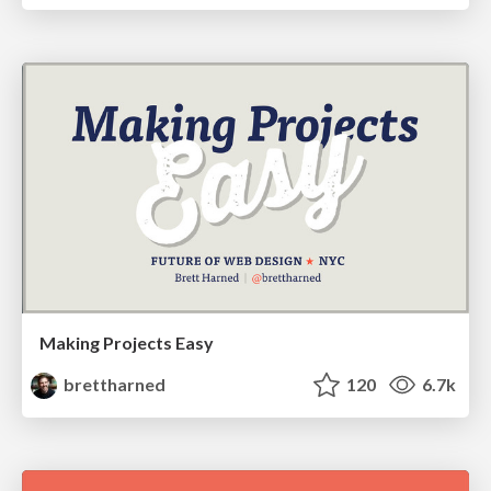
Making Projects Easy
brettharned
120
6.7k