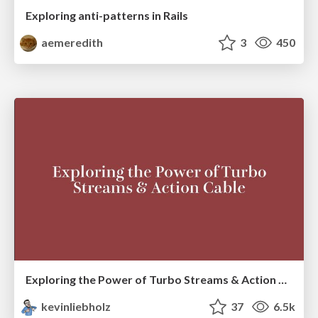
Exploring anti-patterns in Rails
aemeredith
3
450
Exploring the Power of Turbo Streams & Action Cable | RailsConf2023
kevinliebholz
37
6.5k