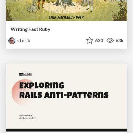
Writing Fast Ruby
sferik
630
63k