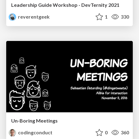
Leadership Guide Workshop - DevTernity 2021
reverentgeek
1
330
Un-Boring Meetings
codingconduct
0
360