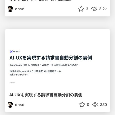
onsd
3
3.2k
AI-UXを実現する請求書自動分割の裏側
onsd
0
330