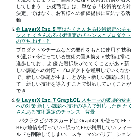
してしまう 「技術選定」は、単なる「技術的な方針
決定」ではなく、お客様への価値提供に直結する活
動
© LayerX Inc. 5 実はたくさんある技術選定のチャ
ンス たくさんある技術選定のチャンス • プロダクト
の立ち上げ ◦ 作
プロダクトやチームなどの要件をもとに使用す 技術
を選ぶ • 今使っている技術の置き換え ◦ 技術は常に
進歩してお 、よ 優 た選択肢がでてく ことがあ • 新
しい課題への対応 ◦ プロダクトを運用していくなか
で、新しい課題が生ま ことがあ ◦ 新しい課題に対し
て、新しい技術を導入す ことで対応していくことが
でき
© LayerX Inc. 7 GraphQL スキーマの破壊的変更
への対策 新しい課題へ技術の導入で対応した例 たく
さんある技術選定のチャンス - 背景
- バクラクビジネスカードは GraphQL を使って FE・
BEが通信を行ってい - 誤ってFEが利用してい フィー
ルドを削除してしまい、 スキーマのバリデーション