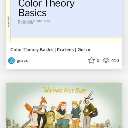
Color Theory Basics | Prateek | Gurzu
gurzu
0
410