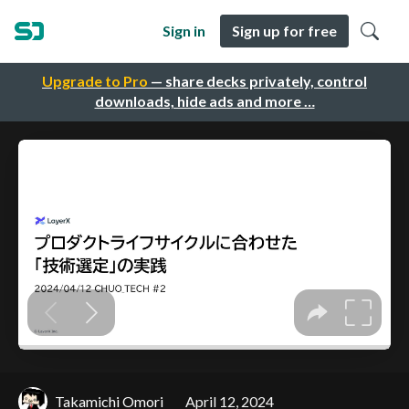
Sign in
Sign up for free
Upgrade to Pro
— share decks privately, control
downloads, hide ads and more …
Takamichi Omori
April 12, 2024