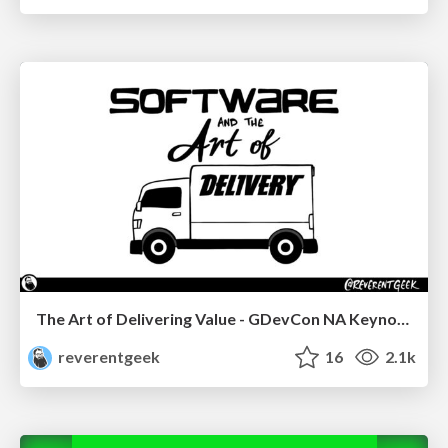
The Art of Delivering Value - GDevCon NA Keynote
reverentgeek
16
2.1k