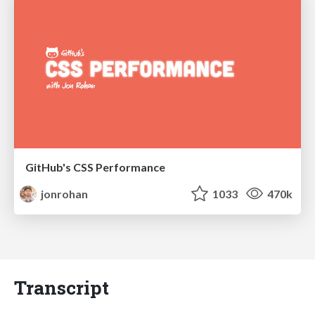
GitHub's CSS Performance
jonrohan
1033
470k
Transcript