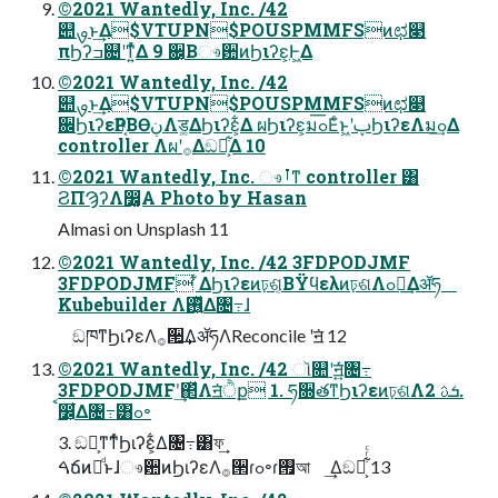
©2021 Wantedly, Inc. /42
୊ࡐͱ͢Δ$VTUPN$POUSPMMFSͷಛ௃
πϦʔߏ଄ʹͳ͍ͬͯΔ 9 ਌͔Βෳ਺ͷϦιʔε͕Ͱ͖Δ
©2021 Wantedly, Inc. /42
୊ࡐͱ͢Δ$VTUPN$POUSPMMFSͷಛ௃
਌ϦιʔεҎ֎͔ΒӨڹΛड͚ΔϦιʔε͕͋Δ ผϦιʔε͕มߋ͞Εͨͱ͖ʹࢠϦιʔεΛมߋ͢Δ
controller Λผʹ࡞Δඞཁ͕͋Δ 10
©2021 Wantedly, Inc. ෳࡶͳ controller ͸
ϨΠϠʔΛ෼͚Α͏ Photo by Hasan
Almasi on Unsplash 11
©2021 Wantedly, Inc. /42 3FDPODJMF
3FDPODJMF ͋ΔϦιʔεͷঢ়ଶ͔ΒΫϥελͷঢ়ଶΛߋ৽͢Δॲཧ
Kubebuilder Λ࢖͍ͬͯΔ৔߹ɺ
ඞཁͳϦιʔεΛ࡞੒͢ΔॲཧΛReconcile ʹॻ͘ 12
©2021 Wantedly, Inc. /42 ૉ௚ʹॻ͍͍ͯͬͨ৔߹
3FDPODJMFʹ͢΂ͯΛॻ͘ੈք 1. ཧ૝తͳϦιʔεͷঢ়ଶΛܭࢉ 2.
ࠩ෼͕͋Δ৔߹͸ߋ৽
3. ඞཁ͕ͳ͘ͳͬͨϦιʔε͕͋Δ৔߹͸ফ͢
ࠓճͷྫͩͱɺෳ਺ͷϦιʔεΛ࡞੒ɾߋ৽ɾ࡟আ ͢Δඞཁ͕͋ͬͨ 13