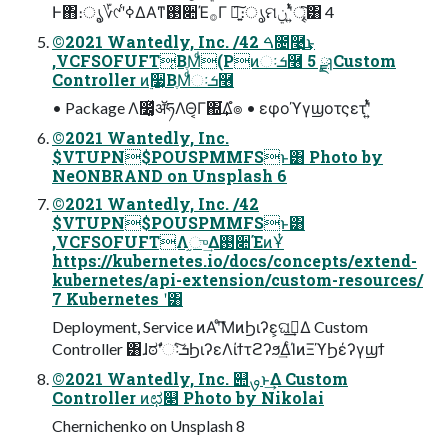
Ͱ΋։ൃ͕؆୯ʹߦ͑ΔΑ͏ͳ࢓૊Έ࡞Γ ৽͍͠։ൃମݧ ʹ͍ͭͯৄ͘͠͸ 4
©2021 Wantedly, Inc. /42 ࠓ೔࿩͢͜ͱ
,VCFSOFUFT͔ΒֶΜͩ(Pͷઃܭ࿦ 5 ࣮ྫɿCustom
Controller ͷ࣮૷͔ΒֶΜͩઃܭ࿦
• Package Λ෼͚ͯॲཧΛΘ͔Γ΍͘͢͢Δํ๏ • εφοϓγϣοτςετʹ͍ͭͯ
©2021 Wantedly, Inc.
$VTUPN$POUSPMMFSͱ͸ Photo by
NeONBRAND on Unsplash 6
©2021 Wantedly, Inc. /42
$VTUPN$POUSPMMFSͱ͸
,VCFSOFUFTΛ֦ு͢Δ࢓૊ΈͷҰͭ
https://kubernetes.io/docs/concepts/extend-
kubernetes/api-extension/custom-resources/
7 Kubernetes ʹ͸
Deployment, Service ͷΑ͏ʹͨ͘͞ΜͷϦιʔε͕ଘࡏ͢Δ Custom
Controller ͸ɺಠࣗʹઃܭͨ͠ϦιʔεΛίϯτϩʔϧ͢ΔͨΊͷΞϓϦέʔγϣϯ
©2021 Wantedly, Inc. ୊ࡐͱ͢Δ Custom
Controller ͷಛ௃ Photo by Nikolai
Chernichenko on Unsplash 8