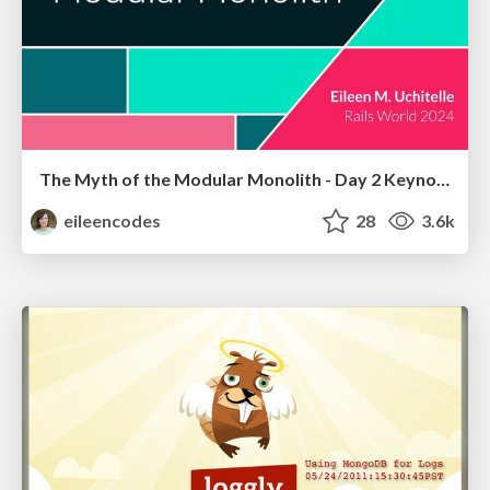
The Myth of the Modular Monolith - Day 2 Keynote - Rails World 2024
eileencodes
28
3.6k