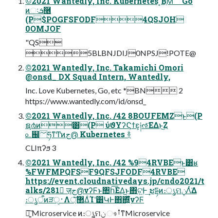
©2021 Wantedly, Inc. Kubernetes ͔ΒֶΜͩ Go
ͷઃܭ࿦
(P$POGFSFODF4QSJOH
0OMJOF
"QS
5BLBNJDIJ0NPSJ!POTE@
©2021 Wantedly, Inc. Takamichi Omori
@onsd_ DX Squad Intern, Wantedly,
Inc. Love Kubernetes, Go, etc *BN 2
https://www.wantedly.com/id/onsd_
©2021 Wantedly, Inc. /42 8BOUFEMZͱ(P
ຊ൪ͷ͸(P ύϑΥʔϚϯε͕༏ઌ͞ΕΔͱ͜Ζ
௨஌؅ཧͳͲͷج൫ Kubernetes ؔ࿈
CLIπʔϧ 3
©2021 Wantedly, Inc. /42 %94RVBEͱ͸ʁ
%FWFMPQFSF9QFSJFODF4RVBE
https://event.cloudnativedays.jp/cndo2021/t
alks/281 ٕज़ج൫νʔϜͱ঺հ͞ΕΔ͜ͱ΋ଟ͍Ͱ͢ ະདྷͷ։ൃମݧΛͭ͘Δ
։ൃऀͷੜ࢈ੑΛ޲্ͤ͞ΔͨΊʹ͸ԿͰ΋΍͍ͬͯ͘νʔϜ
৽͍͠ Microservice ͷ։ൃମݧ ෳࡶͳMicroservice