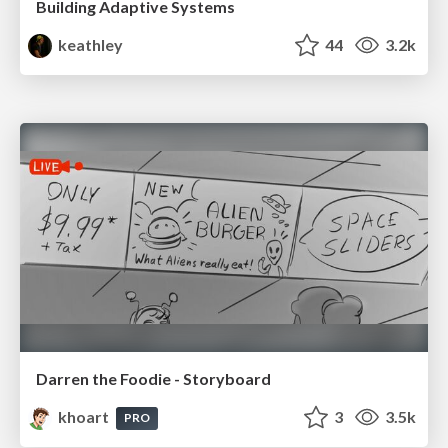
Building Adaptive Systems
keathley
44
3.2k
Darren the Foodie - Storyboard
khoart
3
3.5k
PRO