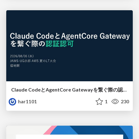
Claude CodeとAgentCore Gatewayを繋ぐ際の認証認可 / Authentication and authorization when connecting Claude Code with AgentCore Gateway
har1101
1
230