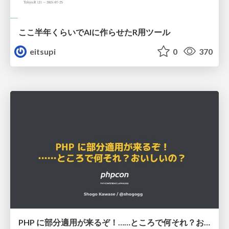
ここ半年くらいでAIに作らせたR用ツール
eitsupi
0
370
PHP に部分適用が来るぞ！……ところで何それ？おいしいの？ #phpcon / phpcon-2026