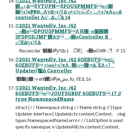
©2021 Wantedly, Inc. /42
୊ࡐͱ͢Δ$VTUPN$POUSPMMFSͷಛ௃
਌ϦιʔεҎ֎͔ΒӨڹΛड͚ΔϦιʔε͕͋Δ ผϦιʔε͕มߋ͞Εͨͱ͖ʹࢠϦιʔεΛมߋ͢Δ
controller Λผʹ࡞Δඞཁ͕͋Δ 14
©2021 Wantedly, Inc. /42
ෳ਺ͷDPOUSPMMFSΛؚΉ৔߹ͷ໰୊఺
3FDPODJMFʹ͢΂ͯΛॻ͘ ෳ਺ͷController ͔Β
ߋ৽͞ΕΔϦιʔε͕͋Δ
Reconciler ʹ௚઀ॲཧΛॻ͘ͱɺ ಉ͡ॲཧ͕ෳ਺ͷՕॴͰॏෳͯ͠͠·͏ 15
©2021 Wantedly, Inc. /42 6QEBUFSͷಋೖ
6QEBUFS ಛఆͷϦιʔεΛ࡞੒ɾߋ৽ɾ࡟আ͢ΔྲྀΕΛ·ͱΊͯ
Updaterͱ࣮ͯ͠૷͢Δ Controller
ʹ௚઀ॻ͍ͨ৔߹ͱൺ΂ͯɺॲཧͷڞ௨Խ ͕ਤΕΔ 16
©2021 Wantedly, Inc. /42
6QEBUFSͷJOUFSGBDF 6QEBUFS 17 //
type NamespacedName
struct { / / Namespace strin g / / Name strin g // } type
Updater interface { Update(ctx context.Context, slug
types.NamespacedName) erro r / / ListOption is used
specify namespac e UpdateAll(ctx context.Context,