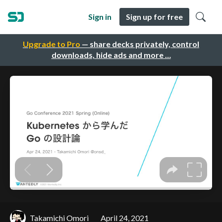
Sign in
Sign up for free
Upgrade to Pro
— share decks privately, control
downloads, hide ads and more …
Takamichi Omori
April 24, 2021