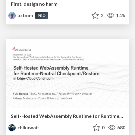
First, design no harm
axbom
2
1.2k
PRO
Self-Hosted WebAssembly Runtime for Runtime-Neutral Checkpoint/Restore in Edge–Cloud Continuum
chikuwait
0
680