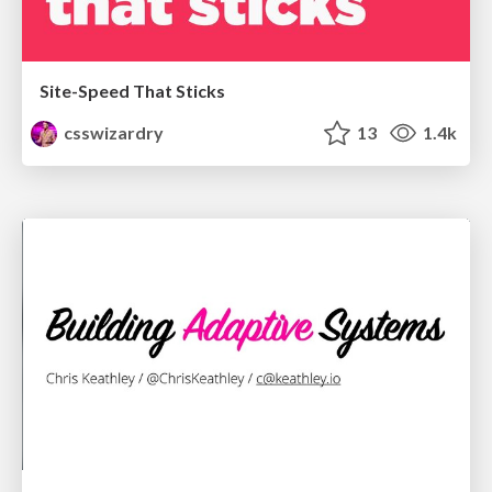
Site-Speed That Sticks
csswizardry
13
1.4k