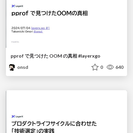
pprof で見つけた OOM の真相 #layerxgo
onsd
0
640