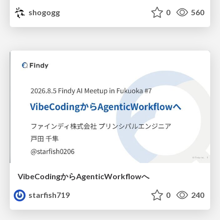
shogogg
0
560
VibeCodingからAgenticWorkflowへ
starfish719
0
240