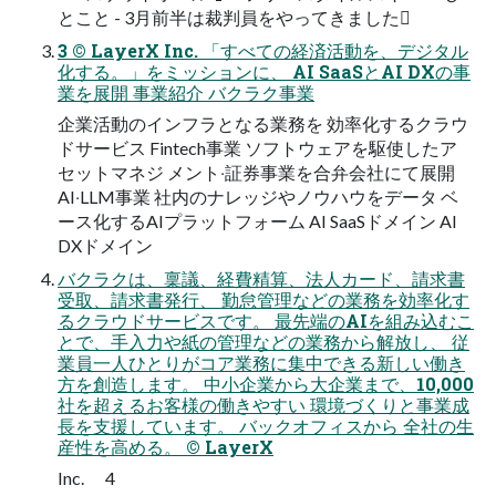
とこと - 3月前半は裁判員をやってきました󰳌
3 © LayerX Inc. 「すべての経済活動を、デジタル
化する。」をミッションに、 AI SaaSとAI DXの事
業を展開 事業紹介 バクラク事業
企業活動のインフラとなる業務を 効率化するクラウ
ドサービス Fintech事業 ソフトウェアを駆使したア
セットマネジ メント‧証券事業を合弁会社にて展開
AI‧LLM事業 社内のナレッジやノウハウをデータ ベ
ース化するAIプラットフォーム AI SaaSドメイン AI
DXドメイン
バクラクは、稟議、経費精算、法⼈カード、請求書
受取、請求書発⾏、 勤怠管理などの業務を効率化す
るクラウドサービスです。 最先端のAIを組み込むこ
とで、⼿⼊⼒や紙の管理などの業務から解放し、 従
業員⼀⼈ひとりがコア業務に集中できる新しい働き
⽅を創造します。 中⼩企業から⼤企業まで、10,000
社を超えるお客様の働きやすい 環境づくりと事業成
⻑を⽀援しています。 バックオフィスから 全社の⽣
産性を⾼める。 © LayerX
Inc. 4