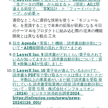
「⽣データの理解」から始まる ➢ （現状）AIは間
違える前提で、「UX設計」と「フィードバックル
ープ」が必要 ➢
適切なところに適切な技術を使う ➢ 「モジュール
化」を意識することで未来の拡張が容易になる 今⽇
のテーマ AIをプロダクトに組み込む際の 従来の機能
開発とは異なる観点‧⼯夫
⽬次 Agenda • 実装した機能：請求書⾃動分割につ
いて • AI機能開発の流れと学び • まとめ
© LayerX Inc. 9 請求書がどれくらい電⼦化されて
いるか知ってますか？ 請求書⾃動分割について：背
景 ※画像はAIが⽣成しました
© LayerX Inc. 10 電⼦化が進んでいるおかげで、
請求書をPDF等で受け取るケースは増えてきた ただ
し、半数以上の事業者がいまだ紙で請求書を受取‧発
⾏している 請求書受取業務の現状 請求書⾃動分割に
ついて：背景 引⽤：株式会社インフキュリオン
（2024)「ビジネス決済総合調査2024」
https://infcurion.com/news/news-
20241126_001/