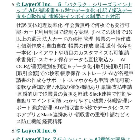
© LayerX Inc. 5 「バクラク」シリーズラインナ
ップ ‧AIが請求書を５秒でデータ化 ‧仕訳 / 振込デー
タを⾃動作成 ‧電帳法‧インボイス制度にも対応
仕訳‧⽀払処理効率化 ‧年会費無料で何枚でも発⾏可
能 ‧カード利⽤制限で統制を実現 ‧すべての決済で1%
以上の還元 法⼈カードの発⾏‧管理 ‧帳票の⼀括作成
も個別作成も⾃由⾃在 ‧帳票の作成‧稟議‧送付‧保存を
⼀本化 ‧レイアウトや項⽬のカスタマイズも可能 請
求書発⾏ ‧スキャナ保存データも直接取込み ‧AI-
OCRが書類種別を判定＆データ化 ‧[取引先][取引⽇]
[取引⾦額]での検索 帳票保存‧ストレージ ‧AIが各種申
請書の作成をサポート ‧スマホからも申請‧承認可能 ‧
柔軟な通知設定 / 承認の催促機能あり 稟議‧⽀払申請
‧直感的UIで従業員の負担を軽減 ‧Slack連携で打刻や
⾃動リマインド可能 ‧わかりやすい残業 / 休暇管理レ
ポート 勤怠管理 ‧AIが領収書を5秒でデータ化 ‧スマ
ホアプリとSlack連携あり ‧領収書の重複申請などミ
ス防⽌機能 経費精算
© LayerX Inc. 6
© LayerX Inc. 7 伝えたいこと ➢ AI機能の開発は