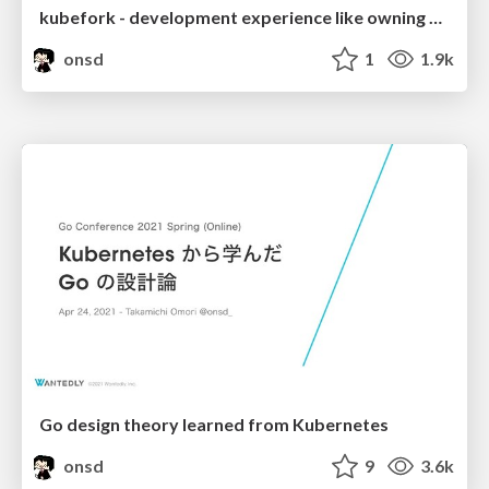
kubefork - development experience like owning your own cluster
onsd
1
1.9k
Go design theory learned from Kubernetes
onsd
9
3.6k