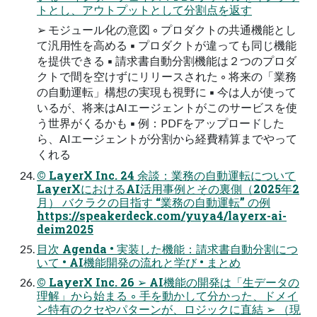
トとし、アウトプットとして分割点を返す
➢ モジュール化の意図 ◦ プロダクトの共通機能とし
て汎⽤性を⾼める ▪ プロダクトが違っても同じ機能
を提供できる ▪ 請求書⾃動分割機能は２つのプロダ
クトで間を空けずにリリースされた ◦ 将来の「業務
の⾃動運転」構想の実現も視野に ▪ 今は⼈が使って
いるが、将来はAIエージェントがこのサービスを使
う世界がくるかも ▪ 例：PDFをアップロードした
ら、AIエージェントが分割から経費精算までやって
くれる
© LayerX Inc. 24 余談：業務の⾃動運転について
LayerXにおけるAI活⽤事例とその裏側（2025年2
⽉） バクラクの⽬指す “業務の⾃動運転” の例
https://speakerdeck.com/yuya4/layerx-ai-
deim2025
⽬次 Agenda • 実装した機能：請求書⾃動分割につ
いて • AI機能開発の流れと学び • まとめ
© LayerX Inc. 26 ➢ AI機能の開発は「⽣データの
理解」から始まる ◦ ⼿を動かして分かった、ドメイ
ン特有のクセやパターンが、ロジックに直結 ➢ （現