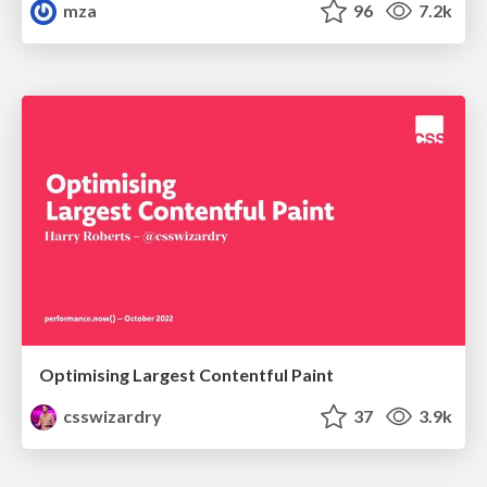
mza
96
7.2k
Optimising Largest Contentful Paint
csswizardry
37
3.9k