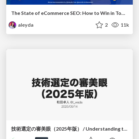
The State of eCommerce SEO: How to Win in Today's Products SERPs - #SEOweek
aleyda
2
11k
技術選定の審美眼（2025年版） / Understanding the Spiral of Technologies 2025 edition