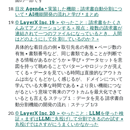
⽬次 Agenda • 実装した機能：請求書⾃動分割につ
いて • AI機能開発の流れと学び • まとめ
© LayerX Inc. 19 ➢ やったこと：請求書をたくさ
んみてアノテーションする ◦ 視点：複数の請求書が
連結されて⼀つのファイルになっているとき、⼈間
はどのようにして分 割しているのか？ ◦
具体的な着⽬点の例 ▪ 取引先名の有無 ▪ ページ数の
有無 ▪ 書類番号など、同じ書類であることが判断で
きる情報があるかどうか ➢ 学び ◦ データセットを意
図を持って眺めることでパターンやロジックが⾒え
てくる ◦ データを⾒ている時間は直接的なアウトカ
ムは出なくもどかしく感じるが、 ドメインについて
学んでいる⼤事な時間である ▪ より良い機能につな
がるという意味で将来のアウトカムを最⼤化できて
いるとも⾔える ステップ１：データを⾒る 請求書⾃
動分割機能の開発の流れ：ステップ 1/3
© LayerX Inc. 20 ➢ やったこと：LLMを使った検
証 ◦ まずはLLMに丸投げして分割できるのか試す ▪
丸投げではさすがにうまくいかなかった