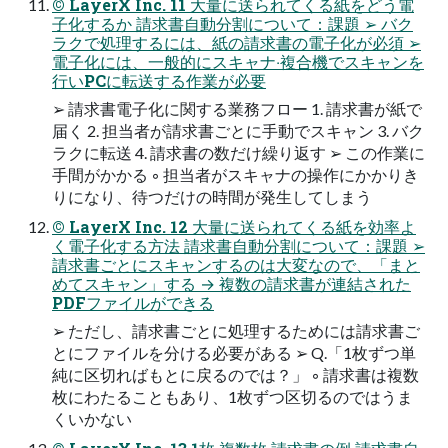
© LayerX Inc. 11 ⼤量に送られてくる紙をどう電
⼦化するか 請求書⾃動分割について：課題 ➢ バク
ラクで処理するには、紙の請求書の電⼦化が必須 ➢
電⼦化には、⼀般的にスキャナ‧複合機でスキャンを
⾏いPCに転送する作業が必要
➢ 請求書電⼦化に関する業務フロー 1. 請求書が紙で
届く 2. 担当者が請求書ごとに⼿動でスキャン 3. バク
ラクに転送 4. 請求書の数だけ繰り返す ➢ この作業に
⼿間がかかる ◦ 担当者がスキャナの操作にかかりき
りになり、待つだけの時間が発⽣してしまう
© LayerX Inc. 12 ⼤量に送られてくる紙を効率よ
く電⼦化する⽅法 請求書⾃動分割について：課題 ➢
請求書ごとにスキャンするのは⼤変なので、「まと
めてスキャン」する → 複数の請求書が連結された
PDFファイルができる
➢ ただし、請求書ごとに処理するためには請求書ご
とにファイルを分ける必要がある ➢ Q.「1枚ずつ単
純に区切ればもとに戻るのでは？」 ◦ 請求書は複数
枚にわたることもあり、1枚ずつ区切るのではうま
くいかない