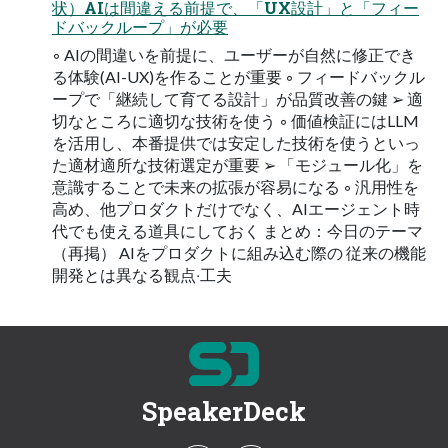
状）AIは間違える前提で、「UX設計」と「フィー
ドバックループ」が必要
◦ AIの間違いを前提に、ユーザーが⾃然に修正でき
る体験(AI-UX)を作ることが重要 ◦ フィードバックル
ープで「継続して育てる設計」が品質改善の鍵 ➢ 適
切なところに適切な技術を使う ◦ 価値検証にはLLM
を活⽤し、本番提供では安定した技術を使うといっ
た適材適所な技術選定が重要 ➢ 「モジュール化」を
意識することで未来の拡張が容易になる ◦ 汎⽤性を
⾼め、他プロダクトだけでなく、AIエージェント時
代でも使える道具にしておく まとめ：今⽇のテーマ
（再掲） AIをプロダクトに組み込む際の 従来の機能
開発とは異なる観点‧⼯夫
SpeakerDeck