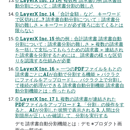
© LayerX Inc. 13 1枚 複数枚 請求書の例 請求書⾃
動分割について：請求書分割の難しさ
© LayerX Inc. 14 「合計⾦額」など、キーワード
で区切れば...? 請求書⾃動分割について：請求書分
割の難しさ ➢ キーワードが必ず後ろに出てくるとは
限らない
© LayerX Inc. 15 他の例：合計請求書 請求書⾃動
分割について：請求書分割の難しさ ➢ 複数の請求書
を⼀括して⽀払ってもらうための請求書 ➢ 連結され
た請求書を分割するためには、請求書の様々な区切
りを認識する仕組みが必要
© LayerX Inc. 16 ➢ ⼀つのPDFファイルをもとの
請求書ごとにAIが⾃動で分割する機能 ➢ バクラク
にファイルをアップロードし、バクラク上で分割し
て後続の処理ができる 請求書⾃動分割機能 請求書⾃
動分割機能とは：作ったもの
© LayerX Inc. 17 1. 複数の請求書が連結された
PDFファイルをアップロード 2. 「分割」の操作をす
ると、AIが分割した状態で表⽰される 3. ⼈間は分
割箇所が正しいか確認して、分割を実⾏する
デモ 請求書⾃動分割機能とは：デモ ※プロダクト画
⾯の⼀部です