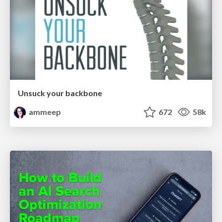
Unsuck your backbone
ammeep
672
58k