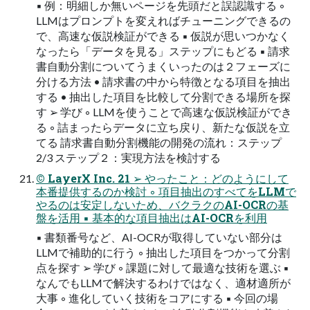
▪ 例：明細しか無いページを先頭だと誤認識する ◦
LLMはプロンプトを変えればチューニングできるの
で、⾼速な仮説検証ができる ▪ 仮説が思いつかなく
なったら「データを⾒る」ステップにもどる ▪ 請求
書⾃動分割についてうまくいったのは２フェーズに
分ける⽅法 • 請求書の中から特徴となる項⽬を抽出
する • 抽出した項⽬を⽐較して分割できる場所を探
す ➢ 学び ◦ LLMを使うことで⾼速な仮説検証ができ
る ◦ 詰まったらデータに⽴ち戻り、新たな仮説を⽴
てる 請求書⾃動分割機能の開発の流れ：ステップ
2/3 ステップ２：実現⽅法を検討する
© LayerX Inc. 21 ➢ やったこと：どのようにして
本番提供するのか検討 ◦ 項⽬抽出のすべてをLLMで
やるのは安定しないため、バクラクのAI-OCRの基
盤を活⽤ ▪ 基本的な項⽬抽出はAI-OCRを利⽤
▪ 書類番号など、AI-OCRが取得していない部分は
LLMで補助的に⾏う ◦ 抽出した項⽬をつかって分割
点を探す ➢ 学び ◦ 課題に対して最適な技術を選ぶ ▪
なんでもLLMで解決するわけではなく、適材適所が
⼤事 ◦ 進化していく技術をコアにする ▪ 今回の場