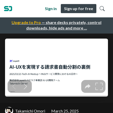
Sign in
Sign up for free
Upgrade to Pro
— share decks privately, control
downloads, hide ads and more …
Takamichi Omori
March 25, 2025