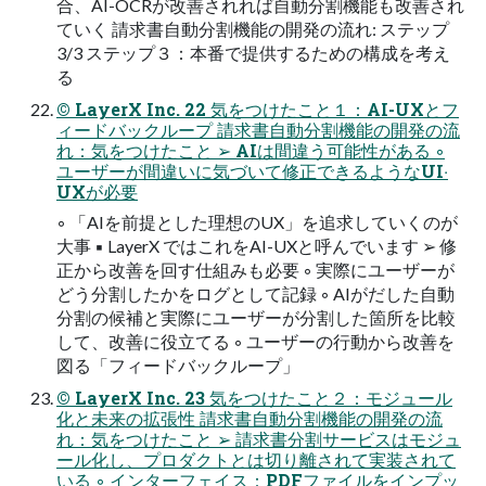
合、AI-OCRが改善されれば⾃動分割機能も改善され
ていく 請求書⾃動分割機能の開発の流れ: ステップ
3/3 ステップ３：本番で提供するための構成を考え
る
© LayerX Inc. 22 気をつけたこと１：AI-UXとフ
ィードバックループ 請求書⾃動分割機能の開発の流
れ：気をつけたこと ➢ AIは間違う可能性がある ◦
ユーザーが間違いに気づいて修正できるようなUI‧
UXが必要
◦ 「AIを前提とした理想のUX」を追求していくのが
⼤事 ▪ LayerX ではこれをAI-UXと呼んでいます ➢ 修
正から改善を回す仕組みも必要 ◦ 実際にユーザーが
どう分割したかをログとして記録 ◦ AIがだした⾃動
分割の候補と実際にユーザーが分割した箇所を⽐較
して、改善に役⽴てる ◦ ユーザーの⾏動から改善を
図る「フィードバックループ」
© LayerX Inc. 23 気をつけたこと２：モジュール
化と未来の拡張性 請求書⾃動分割機能の開発の流
れ：気をつけたこと ➢ 請求書分割サービスはモジュ
ール化し、プロダクトとは切り離されて実装されて
いる ◦ インターフェイス：PDFファイルをインプッ