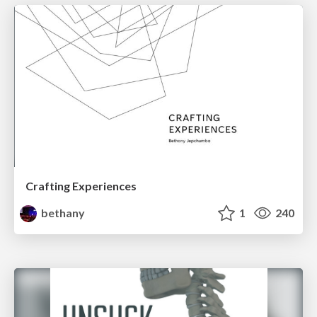
Crafting Experiences
bethany
1
240