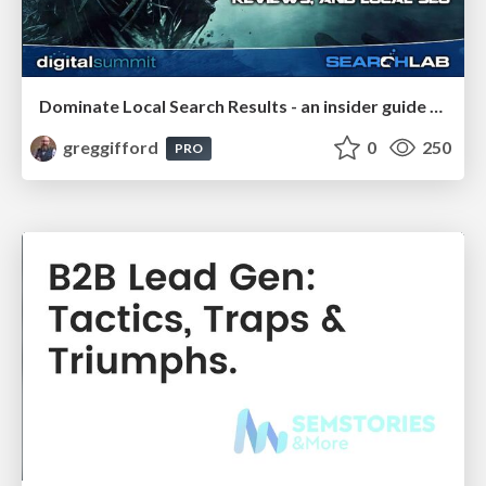
Dominate Local Search Results - an insider guide to GBP, reviews, and Local SEO
greggifford
0
250
PRO