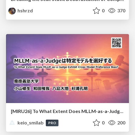
hshrzd
0
370
[MIRU26] To What Extent Does MLLM-as-a-Judge Exhibit Cross-Model Preference Bias?
keio_smilab
0
200
PRO