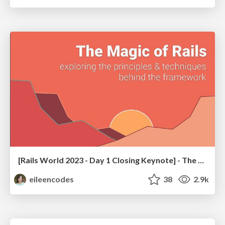
[Rails World 2023 - Day 1 Closing Keynote] - The Magic of Rails
eileencodes
38
2.9k