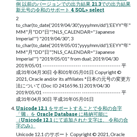
例 以前のバージョンでの出⼒結果 21.3での出⼒結果
新元号の令和のサポート 4 SQL> select
2
to_char(to_date('2019/04/30','yyyy/mm/dd'),'EEYY"年"
MM"月"DD"日"','NLS_CALENDAR=''Japanese
Imperial''') "2019/04/30", 3
to_char(to_date('2019/05/01','yyyy/mm/dd'),'EEYY"年"
MM"月"DD"日"','NLS_CALENDAR=''Japanese
Imperial''') "2019/05/01" from dual; 2019/04/30
2019/05/01 --------------------- --------------------- 平
成31年04月30日 令和01年05月01日 Copyright ©
2021, Oracle and/or its affiliates *⽇本の元号の変更⽅
法について (Doc ID 2416596.1) 2019/04/30
2019/05/01 --------------------- --------------------- 平
成31年04月30日 平成31年05月01日
Unicode 12.1 をサポートすることで令和の合字
「㋿」を Oracle Database に格納可能に
（Unicode 12.1 にて追加された⽂字は、 令和の合
字のみ）
Unicode 12.1 のサポート Copyright © 2021, Oracle