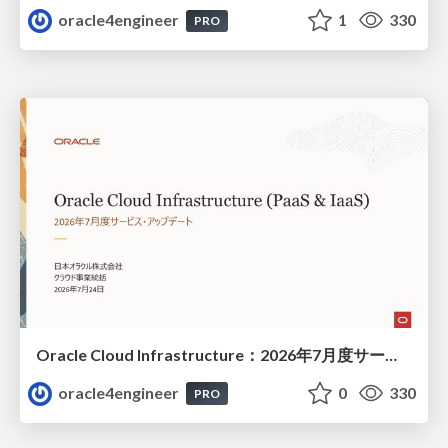
oracle4engineer
1
330
PRO
Oracle Cloud Infrastructure：2026年7月度サービス・アップデート
oracle4engineer
0
330
PRO