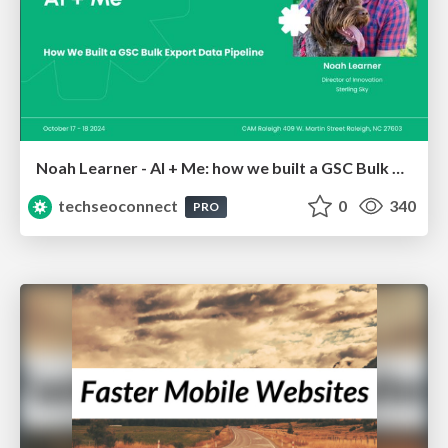
Noah Learner - AI + Me: how we built a GSC Bulk Export data pipeline
techseoconnect
0
340
PRO