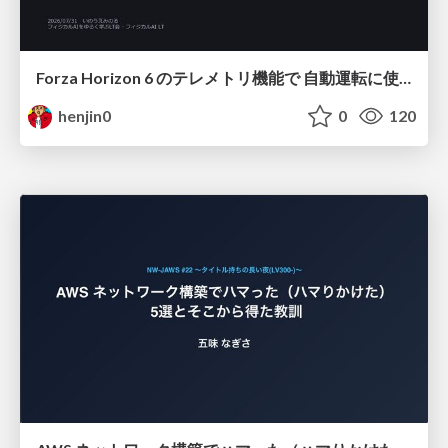
Forza Horizon 6 のテレメトリ機能で 自動運転に使えそうな学習データを集める話
henjin0
0
120