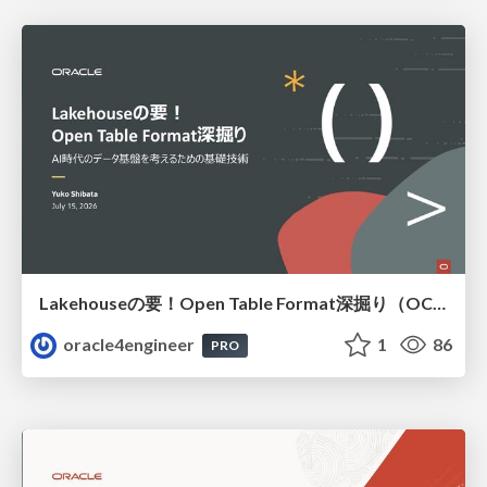
Lakehouseの要！Open Table Format深掘り（OCHaCafe Season 11 #6）
oracle4engineer
1
86
PRO