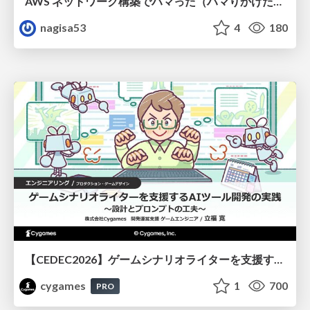
AWS ネットワーク構築でハマった（ハマりかけた） 5選とそこから得た教訓
nagisa53
4
180
【CEDEC2026】ゲームシナリオライターを支援するAIツール開発の実践 ― 設計とプロンプトの工夫 ―
cygames
1
700
PRO