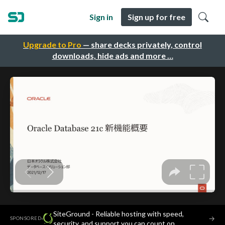
Sign in
Sign up for free
Upgrade to Pro
— share decks privately, control
downloads, hide ads and more …
SiteGround - Reliable hosting with speed,
·
→
SPONSORED
security, and support you can count on.