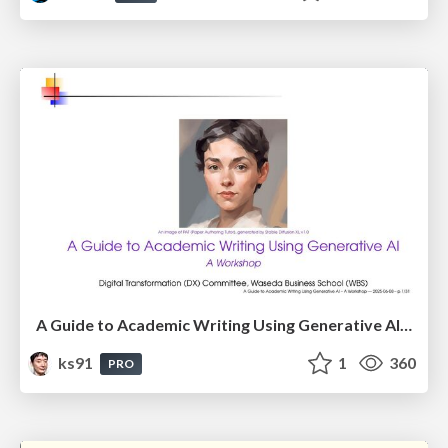
A Guide to Academic Writing Using Generative AI - A Workshop
ks91
1
360
PRO