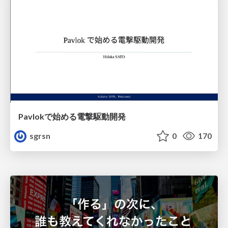
Pavlokで始める電撃駆動開発
sgrsn
0
170