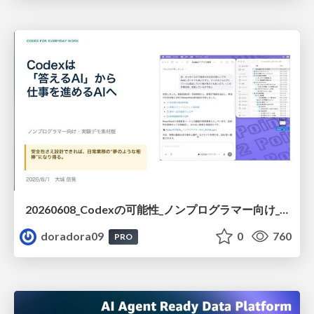
20260608_Codexの可能性_ノンプログラマー向け_大城追記
doradora09
0
760
PRO