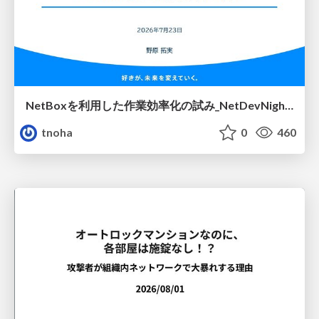
NetBoxを利用した作業効率化の試み_NetDevNight4
tnoha
0
460