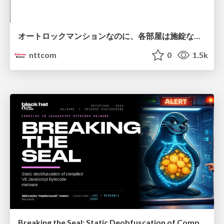
オートロックマンションなのに、各部屋は施錠なし！？ 攻撃者が組織内ネットワークで大暴れする理由 / The Front Door Is Locked, but the Rooms Are Wide Open: Why Attackers Move Freely Inside Enterprise Networks
nttcom
0
1.5k
Breaking the Seal: Static Deobfuscation of Compiled V8 JavaScript Bytecode Malware