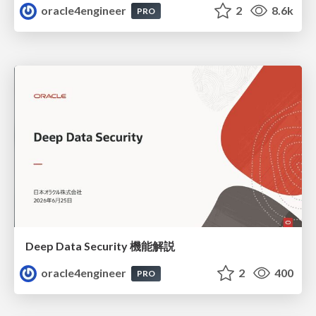
oracle4engineer
2
8.6k
PRO
Deep Data Security 機能解説
oracle4engineer
2
400
PRO