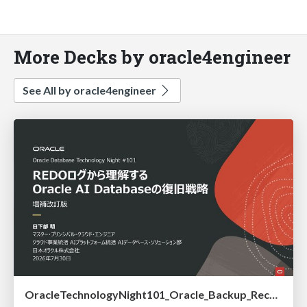
More Decks by oracle4engineer
See All by oracle4engineer
OracleTechnologyNight101_Oracle_Backup_Recovery_Strategy_from_REDO_UNDO