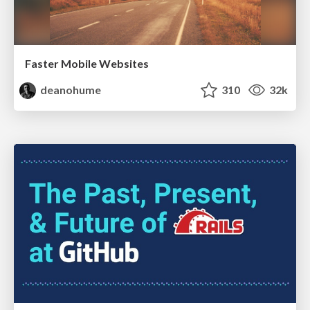
Faster Mobile Websites
deanohume
310
32k