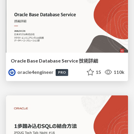
Oracle Base Database Service 技術詳細
oracle4engineer
15
110k
PRO