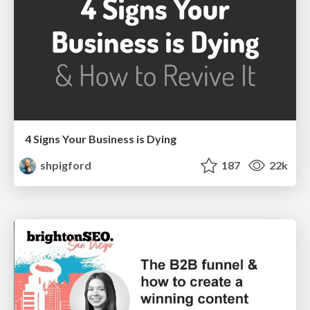
4 Signs Your Business is Dying
shpigford
187
22k