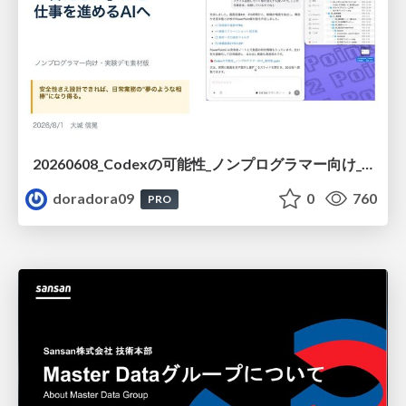
20260608_Codexの可能性_ノンプログラマー向け_大城追記
doradora09
0
760
PRO