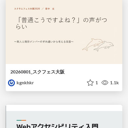
20260801_スクフェス大阪
kgnkhkr
1
1.1k