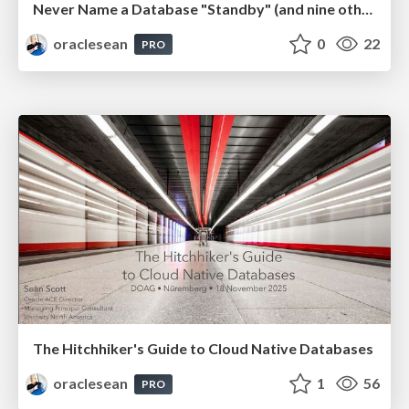
Never Name a Database "Standby" (and nine other things they don't teach in Data Guard School)
oraclesean
0
22
PRO
The Hitchhiker's Guide to Cloud Native Databases
oraclesean
1
56
PRO