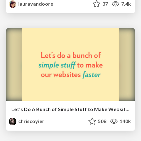
lauravandoore
37
7.4k
Let's Do A Bunch of Simple Stuff to Make Websites Faster
chriscoyier
508
140k