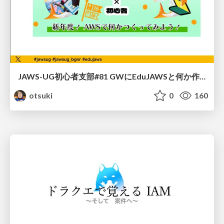
JAWS-UG初心者支部#81 GWにEduJAWSと何か作ろうもくもく会！
otsuki
0
160