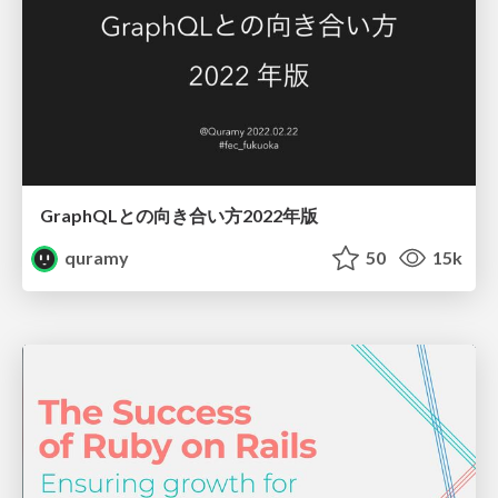
GraphQLとの向き合い方2022年版
quramy
50
15k