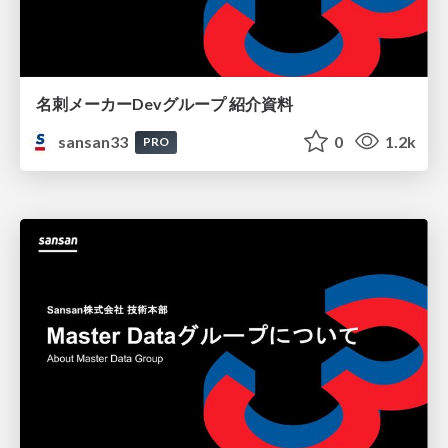
名刺メーカーDevグループ 紹介資料
sansan33
0
1.2k
PRO