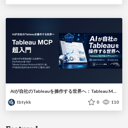
AIが自社のTableauを操作する世界へ：Tableau MCP超入門
tbtykk
0
110