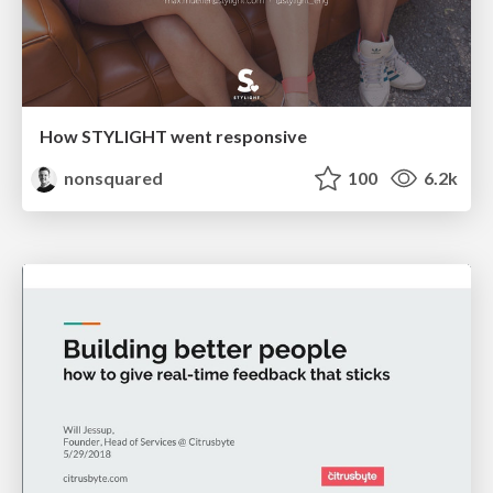
How STYLIGHT went responsive
nonsquared
100
6.2k