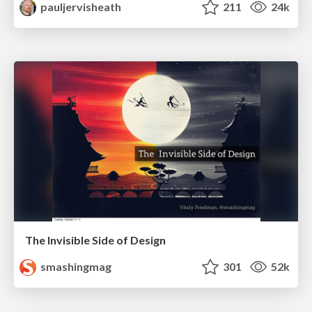
pauljervisheath
211
24k
The Invisible Side of Design
smashingmag
301
52k