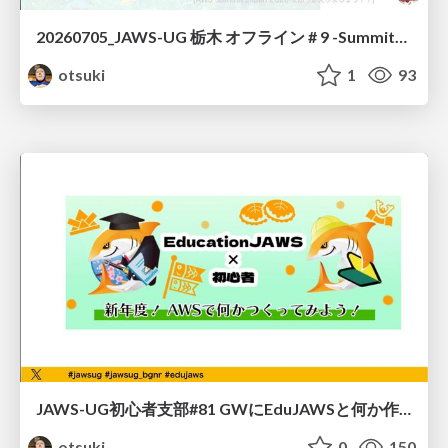
20260705_JAWS-UG 栃木 オフライン # 9 -Summitおつかれさま回-
otsuki
1
93
JAWS-UG初心者支部#81 GWにEduJAWSと何か作ろうもくもく会！
otsuki
0
150