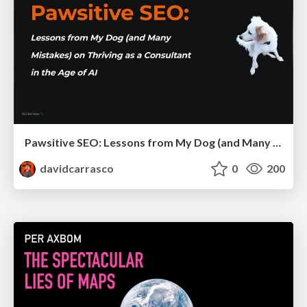
Pawsitive SEO: Lessons from My Dog (and Many Mistakes) on Thriving as a Consultant in the Age of AI
davidcarrasco
0
200