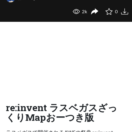
2k
0
re:invent ラスベガスざっ
くりMapおーつき版