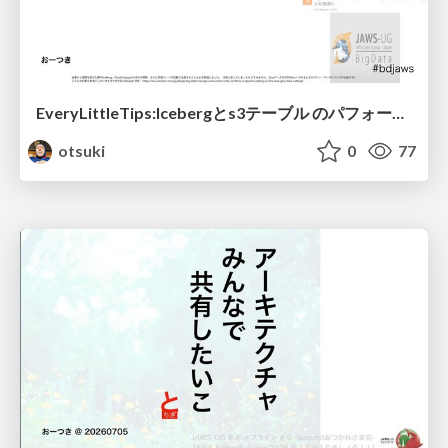
EveryLittleTips:Icebergとs3テーブル のパフォーマンス調査で相談されたこと
otsuki
0
77