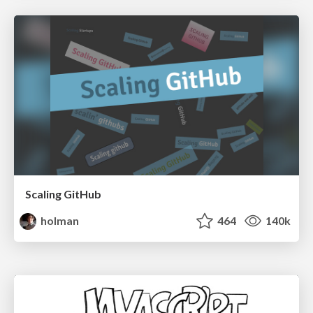
Scaling GitHub
holman
464
140k