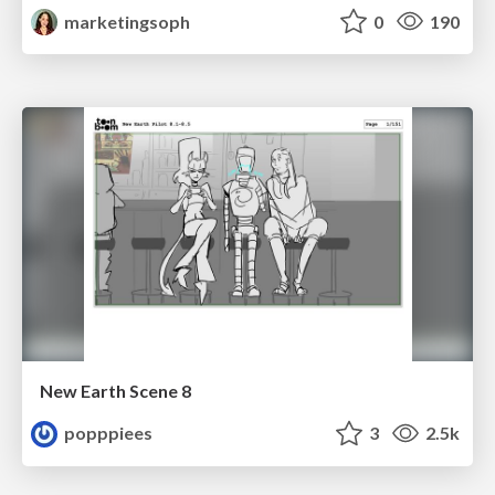
marketingsoph
0
190
New Earth Scene 8
popppiees
3
2.5k