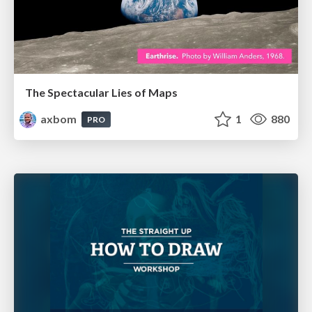
The Spectacular Lies of Maps
axbom
1
880
PRO