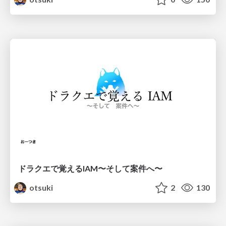
ドラクエで覚えるIAM〜そして案件へ〜
otsuki
2
130