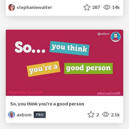
stephaniewalter
287
14k
So, you think you're a good person
axbom
2
2.1k
PRO