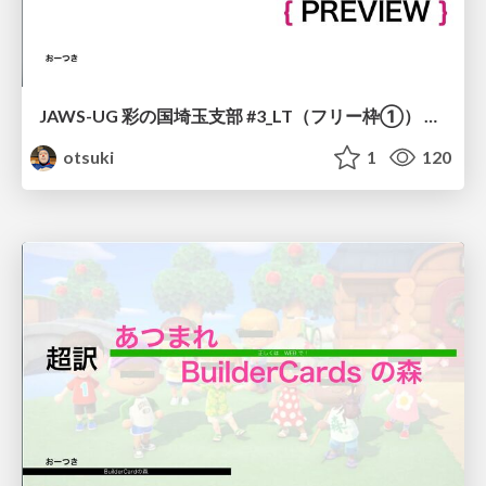
JAWS-UG 彩の国埼玉支部 #3_LT（フリー枠①） ああ仕様、こう仕様。これから来る世界
otsuki
1
120