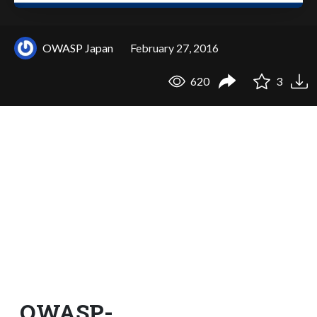
OWASP Japan
February 27, 2016
620
3
OWASP-