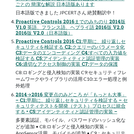
ごとの 簡潔な解説 日本語版あります
日本語版できました JPCERTさん 絶賛翻訳中！
Proactive Controls 2016までのみちのり 2014版
V1.0 英語、フランス語、ヘブライ語 2016版 V2.0
2016版 V2.0（日本語版）
Proactive Controls 2016 C1:早期に、繰り返しセ
キュリティを検証する C2:クエリーのパラメータ化
C3:データのエンコーディング C4:すべての入力値を
検証する C5:アイデンティティと認証管理の実装
C6:適切なアクセス制御の実装 C7:データの保護
C8:ロギングと侵入検知の実装 C9:セキュリティフレ
ームワークやライブラリの活用 C10:エラー処理と例
外処理
2014→2016 変更点のみどころ が「もっとも大事」
– C1:早期に、繰り返しセキュリティを検証する – セ
キュリティテストを開発（テスト）プロセスに統合
する • C5:アイデンティティと認証管理の実装 –
多要素認証、モバイル、パスワードのハッシュ化な
どが追加 • C8:ロギングと侵入検知の実装 –
AppSensor活用、モバイルが追加 • C9：セキュリテ