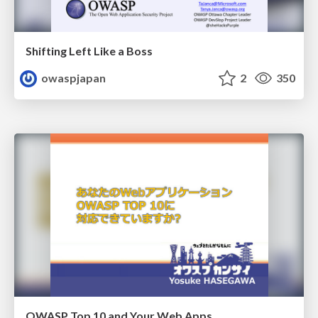
Shifting Left Like a Boss
owaspjapan
2
350
OWASP Top 10 and Your Web Apps