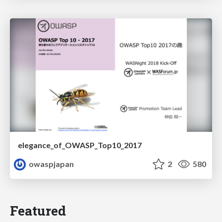
elegance_of_OWASP_Top10_2017
owaspjapan
2
580
Featured