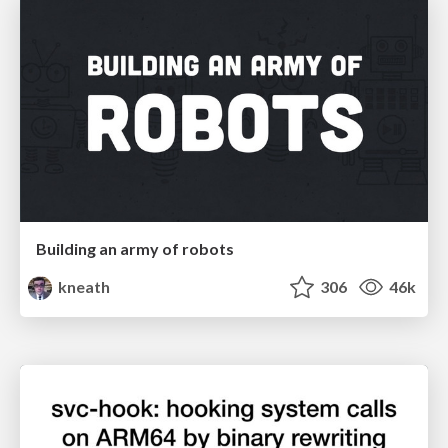
Building an army of robots
kneath
306
46k