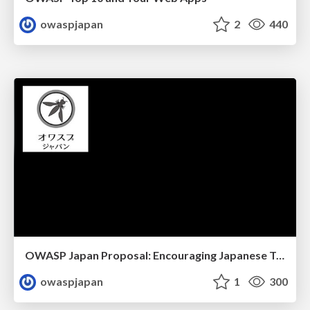
owaspjapan
2
440
OWASP Japan Proposal: Encouraging Japanese Translation
owaspjapan
1
300