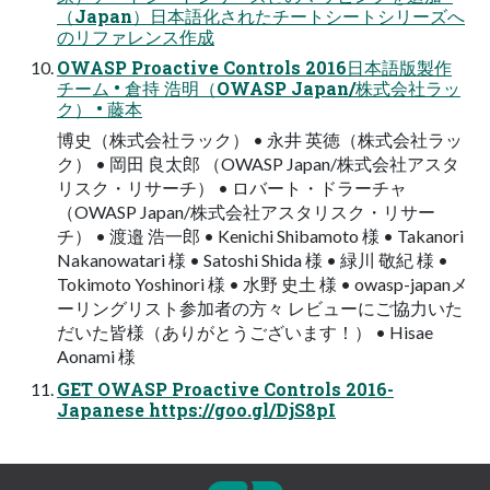
（Japan）日本語化されたチートシートシリーズへ
のリファレンス作成
OWASP Proactive Controls 2016日本語版製作
チーム • 倉持 浩明（OWASP Japan/株式会社ラッ
ク） • 藤本
博史（株式会社ラック） • 永井 英徳（株式会社ラッ
ク） • 岡田 良太郎 （OWASP Japan/株式会社アスタ
リスク・リサーチ） • ロバート・ドラーチャ
（OWASP Japan/株式会社アスタリスク・リサー
チ） • 渡邉 浩一郎 • Kenichi Shibamoto 様 • Takanori
Nakanowatari 様 • Satoshi Shida 様 • 緑川 敬紀 様 •
Tokimoto Yoshinori 様 • 水野 史土 様 • owasp-japanメ
ーリングリスト参加者の方々 レビューにご協力いた
だいた皆様（ありがとうございます！） • Hisae
Aonami 様
GET OWASP Proactive Controls 2016-
Japanese https://goo.gl/DjS8pI