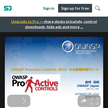
Sign in
Sign up for free
Upgrade to Pro
— share decks privately, control
downloads, hide ads and more …