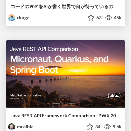
コードの90%をAIが書く世界で何が待っているのか / What awaits us in a world where 90% of the code is written by AI
rkaga
63
45k
Java REST API Framework Comparison - PWX 2021
mraible
34
9.6k