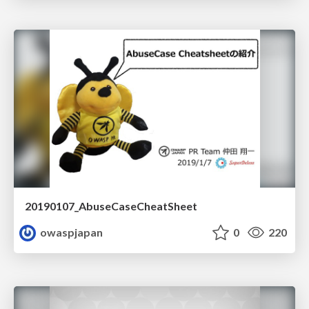
20190107_AbuseCaseCheatSheet
owaspjapan
0
220