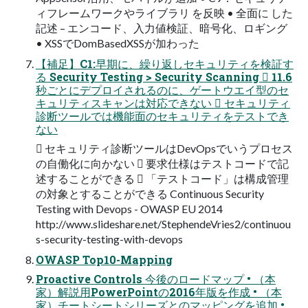
ィフレームワークやライブラリ を反映 • 全面に した
記述 – エンコード、入力値検証、暗号化、ロギング
• XSSでDomBasedXSSが加わった
【補足】C1:早期に、繰り返しセキュリティを検証す
る Security Testing > Security Scanning  11.6
秒ごとにデプロイされるのに、ゲートウエイ型のセ
キュリティスキャンは対応できない  セキュリティ
診断ツールでは機能面のセキュリティをテストでき
ない
 セキュリティ診断ツールはDevOpsでいうプロセス
の自働化に向かない  要求仕様はテストコードで記
述することができる  「テストコード」は構成管理
の対象とすることができる Continuous Security
Testing with Devops - OWASP EU 2014
http://www.slideshare.net/StephendeVries2/continuou
s-security-testing-with-devops
OWASP Top10-Mapping
Proactive Controls 今後のロードマップ • （本
家）解説用PowerPointの2016年版を作成 • （本
家）チートシートシリーズとのマッピングを追加 •