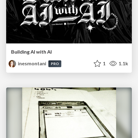
Building AI with AI
inesmontani
1
1.1k
PRO