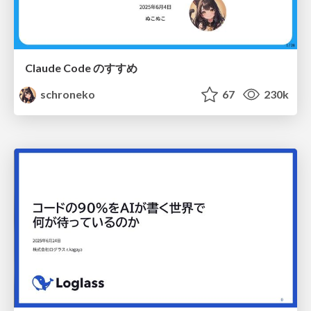
Claude Code のすすめ
schroneko
67
230k