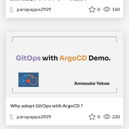
parupappa2929
0
160
Why adopt GitOps with ArgoCD ?
parupappa2929
0
220