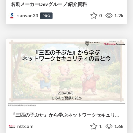
名刺メーカーDevグループ 紹介資料
sansan33
0
1.2k
PRO
『三匹の子ぶた』から学ぶネットワークセキュリティの昔と今 / Network Security: Then and Now Through the Lens of The Three Little Pigs
nttcom
1
1.6k