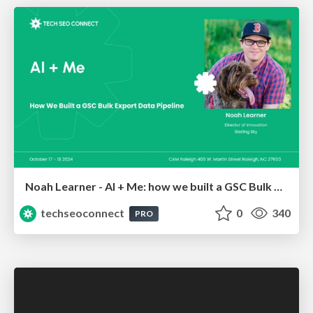
Noah Learner - AI + Me: how we built a GSC Bulk Export data pipeline
techseoconnect
0
340
PRO