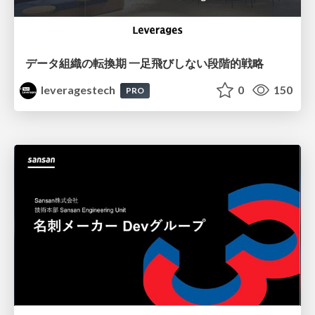
データ組織の転換期 一足飛びしない段階的戦略
leveragestech
0
150
PRO