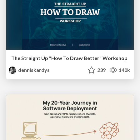
The Straight Up "How To Draw Better" Workshop
denniskardys
239
140k