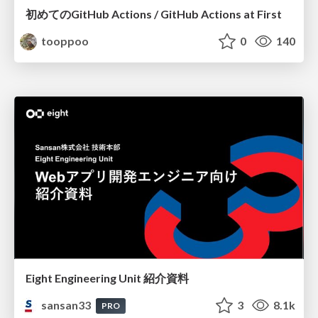
初めてのGitHub Actions / GitHub Actions at First
tooppoo
0
140
Eight Engineering Unit 紹介資料
sansan33
3
8.1k
PRO