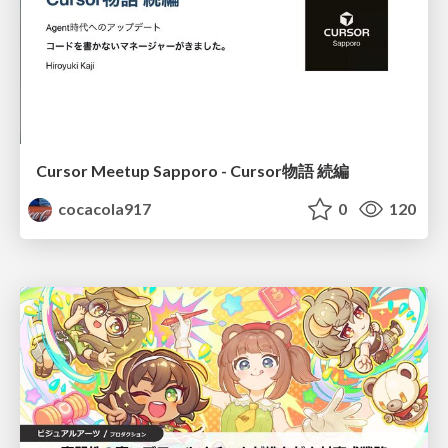
Cursor Meetup Sapporo - Cursor物語 続編
cocacola917
0
120