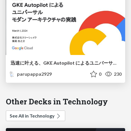
迅速に叶える、GKE Autopilot によるユニバーサルモダンアーキテクチャの実践/Rapidly Achieve Universal Modern Architecture with GKE Autopilot in Practice
parupappa2929
0
230
Other Decks in Technology
See All in Technology