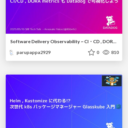
Software Delivery Observability ~ CI・CD , DORA metrics も Datadog で可視化しよう ~ / datadog-ci-cd-observability
parupappa2929
0
810