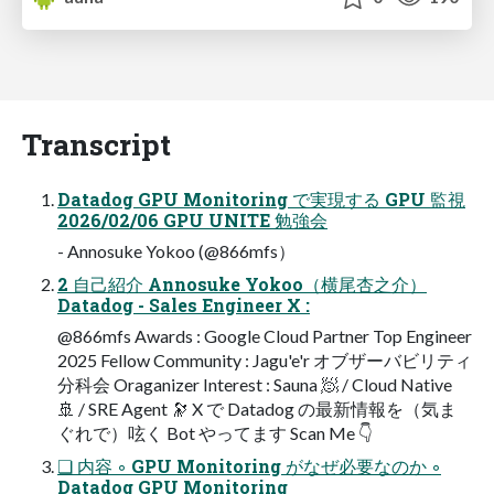
Transcript
Datadog GPU Monitoring で実現する GPU 監視
2026/02/06 GPU UNITE 勉強会
- Annosuke Yokoo (@866mfs）
2 自己紹介 Annosuke Yokoo（横尾杏之介）
Datadog - Sales Engineer X :
@866mfs Awards : Google Cloud Partner Top Engineer
2025 Fellow Community : Jagu'e'r オブザーバビリティ
分科会 Oraganizer Interest : Sauna 🧖 / Cloud Native
🚢 / SRE Agent 🔭 X で Datadog の最新情報を（気ま
ぐれで）呟く Bot やってます Scan Me 👇
❏ 内容 ◦ GPU Monitoring がなぜ必要なのか ◦
Datadog GPU Monitoring