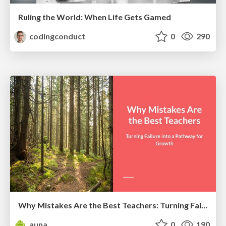
Ruling the World: When Life Gets Gamed
codingconduct
0
290
Why Mistakes Are the Best Teachers: Turning Failure into a Pathway for Growth
auna
0
190