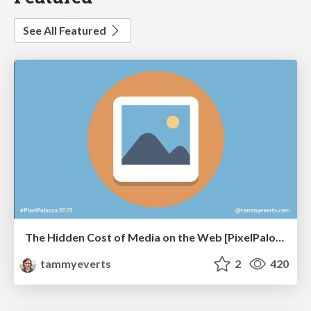
See All Featured
The Hidden Cost of Media on the Web [PixelPalooza 2025]
tammyeverts
2
420