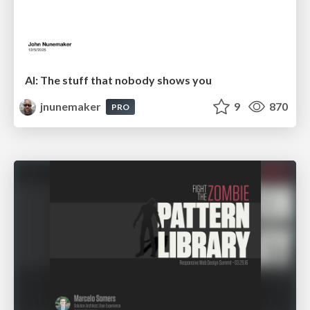
AI: The stuff that nobody shows you
jnunemaker
9
870
PRO