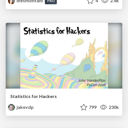
inesmontani
4
2.4k
PRO
Statistics for Hackers
jakevdp
799
230k