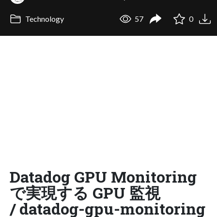
Technology
57
0
Datadog GPU Monitoring
で実現する GPU 監視
/ datadog-gpu-monitoring