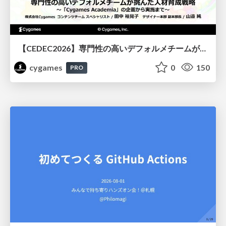
【CEDEC2026】専門性の高いデフォルメチームが挑んだ人材育成戦略 〜Cygames Academiaの企画から実施まで〜
cygames
0
150
PRO