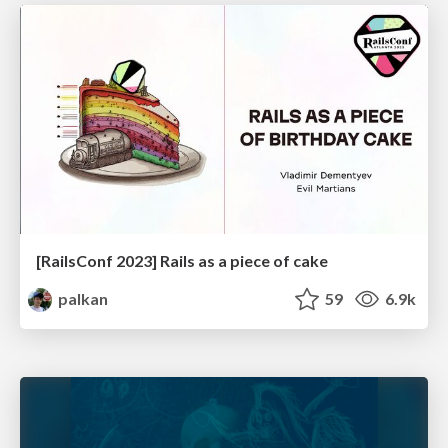
[RailsConf 2023] Rails as a piece of cake
palkan
59
6.9k