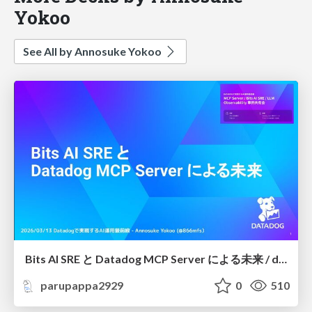
Yokoo
See All by Annosuke Yokoo
Bits AI SRE と Datadog MCP Server による未来 / datadog-bits-ai-sre-and-mcp-server-feature
parupappa2929
0
510