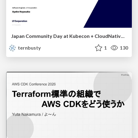
Japan Community Day at Kubecon + CloudNativeCon Japan 2026: Learning Container Privilege Control by Building My Own Low-Level Container Runtime
ternbusty
1
130