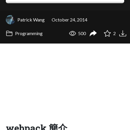
Patrick Wang
October 24, 2014
Programming
500
2
webpack 簡介