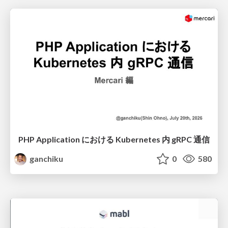
PHP Application における Kubernetes 内 gRPC 通信
ganchiku
0
580