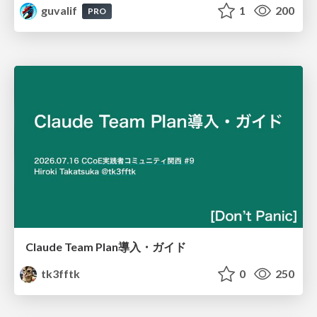
guvalif
1
200
PRO
Claude Team Plan導入・ガイド
tk3fftk
0
250