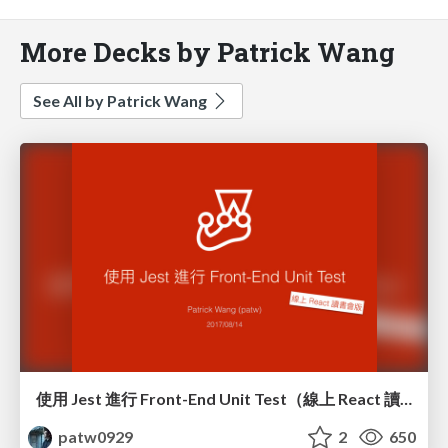
More Decks by Patrick Wang
See All by Patrick Wang
使用 Jest 進行 Front-End Unit Test（線上 React 讀書會版）
patw0929
2
650