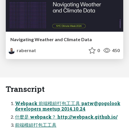
Navigating Weather and Climate Data
rabernat
0
450
Transcript
Webpack 前端模組打包⼯工具 patw@gogolook
developers meetup 2014.10.24
什麼是 webpack？ http://webpack.github.io/
前端模組打包⼯工具