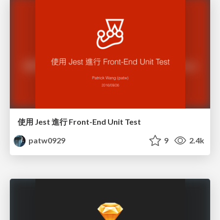
使用 Jest 進行 Front-End Unit Test
patw0929
9
2.4k