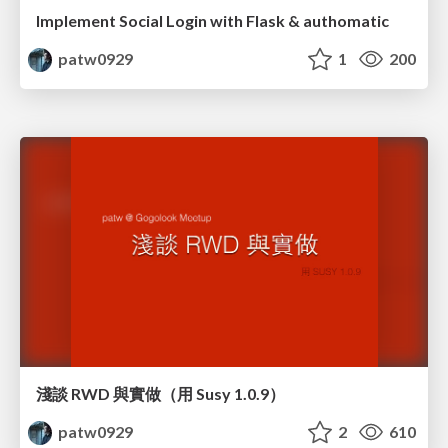
Implement Social Login with Flask & authomatic
patw0929
1
200
淺談 RWD 與實做（用 Susy 1.0.9）
patw0929
2
610