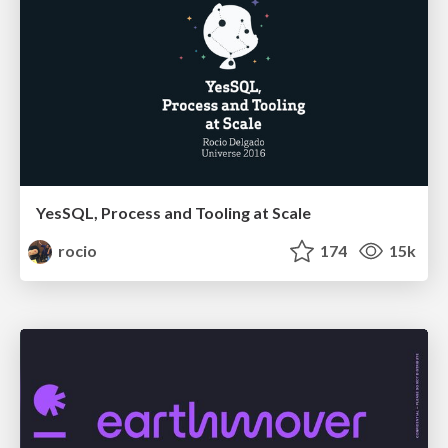
YesSQL, Process and Tooling at Scale
rocio
174
15k