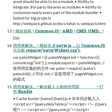
asset should be able to be a module • Ability to
integrate 3rd-party libraries as modules • Ability to
customize nearly every part of the module bundler •
Suited for big projects
http://webpack.github.io/docs/what-is-webpack.html
• 模組規範 • CommonJS • AMD • CMD, UMD… •
ES6
⽤用來解決... • 模組化 // patw.js … 以 CommonJS
⽰示範 require(‘patwWidget.css’);
var patwWidget = {}; patwWidget.init = function () {
console.log(“init”); }; module.exports = patwWidget; //
使⽤用定義好的元件 var patw = require(‘./patw’);
patw.init(); // 印出 init // 並套⽤用了 pageWidget.css
的樣式
⽤用來解決... • 解決載⼊入相依性問題 • 打
包 Bundle
• Cache buster: [name]-[hash].js • ⾮非同步載⼊入
<script src=“jquery.dataTable.js”></script> <!— jQuery
呢?! —> <script src=“jquery.min.js”></script>