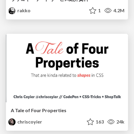
rakko
1
4.2M
A Tale of Four Properties
chriscoyier
163
24k