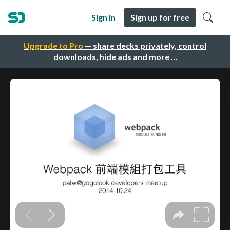
Sign in
Sign up for free
Upgrade to Pro
— share decks privately, control
downloads, hide ads and more …