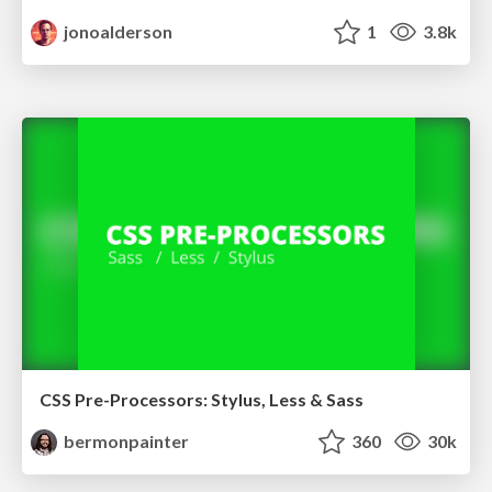
jonoalderson
1
3.8k
CSS Pre-Processors: Stylus, Less & Sass
bermonpainter
360
30k