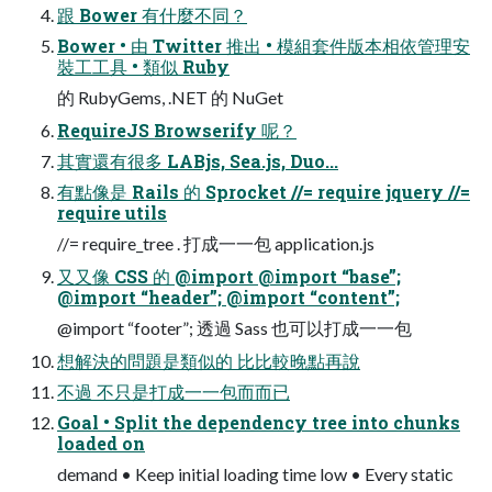
跟 Bower 有什麼不同？
Bower • 由 Twitter 推出 • 模組套件版本相依管理安
裝⼯工具 • 類似 Ruby
的 RubyGems, .NET 的 NuGet
RequireJS Browserify 呢？
其實還有很多 LABjs, Sea.js, Duo...
有點像是 Rails 的 Sprocket //= require jquery //=
require utils
//= require_tree . 打成⼀一包 application.js
⼜又像 CSS 的 @import @import “base”;
@import “header”; @import “content”;
@import “footer”; 透過 Sass 也可以打成⼀一包
想解決的問題是類似的 ⽐比較晚點再說
不過 不只是打成⼀一包⽽而已
Goal • Split the dependency tree into chunks
loaded on
demand • Keep initial loading time low • Every static