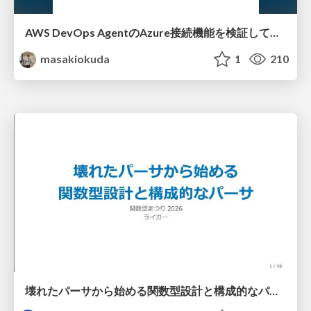
AWS DevOps AgentのAzure接続機能を検証して見えた活用法／Use Cases Verified for the AWS DevOps Agent's Azure Connectivity Feature
masakiokuda
1
210
壊れたパーサから始める関数型設計と構成的なパーサ #fp_matsuri