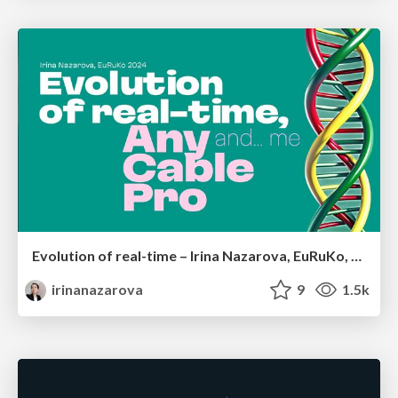
Evolution of real-time – Irina Nazarova, EuRuKo, 2024
irinanazarova
9
1.5k