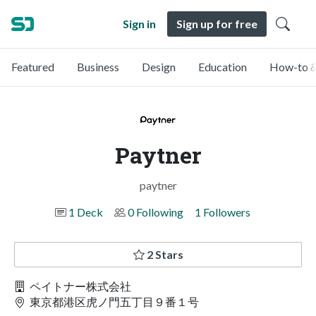
Sign in
Sign up for free
Featured
Business
Design
Education
How-to &
Paytner
paytner
1 Deck
0 Following
1 Followers
2 Stars
ペイトナー株式会社
東京都港区虎ノ門五丁目９番１号