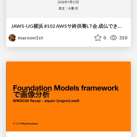
JAWS-UG横浜 #102 AWSサ終供養LT会 成仏できない AWS サービスたち 〜本日、三体供養します〜
maroon1st
0
310