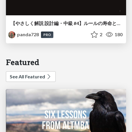
【やさしく解説 設計編・中級 #4】ルールの寿命と、システムの年輪
panda728
2
180
PRO
Featured
See All Featured