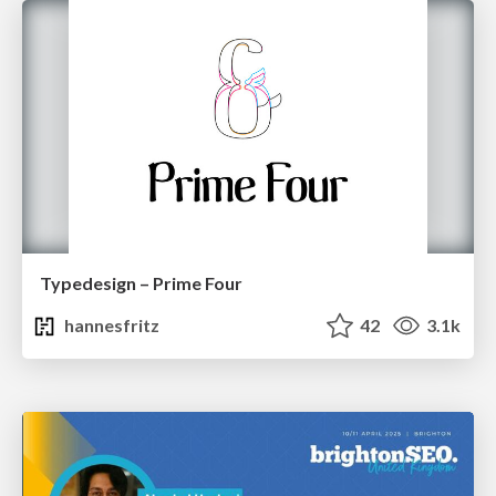
Typedesign – Prime Four
hannesfritz
42
3.1k