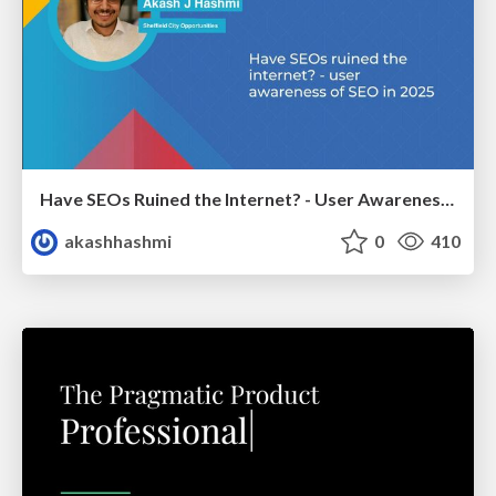
Have SEOs Ruined the Internet? - User Awareness of SEO in 2025
akashhashmi
0
410