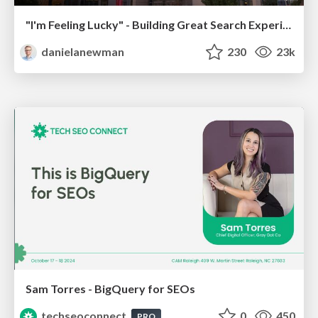
"I'm Feeling Lucky" - Building Great Search Experiences for Today's Users (#IAC19)
danielanewman
230
23k
Sam Torres - BigQuery for SEOs
techseoconnect
0
450
PRO