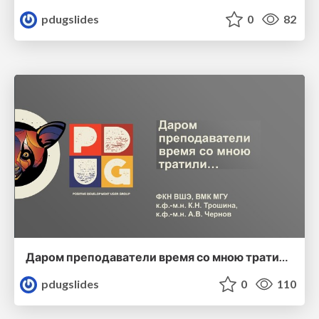
pdugslides
0
82
Даром преподаватели время со мною тратили…
pdugslides
0
110