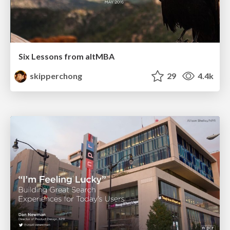
Six Lessons from altMBA
skipperchong
29
4.4k