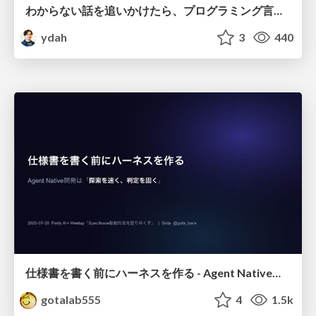
わからない話を追いかけたら、プログラミング言語を作る側にいた
ydah
3
440
仕様書を書く前にハーネスを作る - Agent Native開発は「探索を速く、判定を固く」
gotalab555
4
1.5k