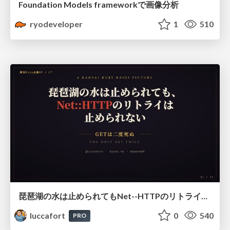
Foundation Models frameworkで画像分析
ryodeveloper
1
510
琵琶湖の水は止められてもNet--HTTPのリトライは止められない / You might be able to stop the water flow of Lake Biwa but you can't stop Net::HTTP retries
luccafort
0
540
PRO