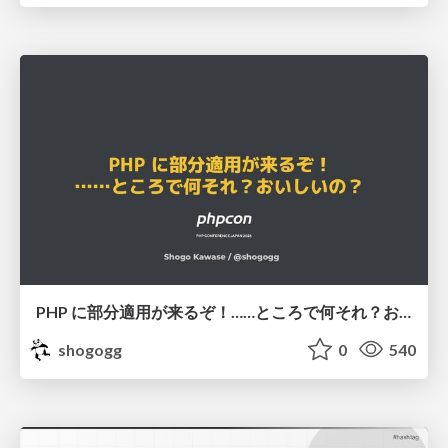
PHP に部分適用が来るぞ！……ところで何それ？おいしいの？ #phpcon / phpcon-2026
shogogg
0
540