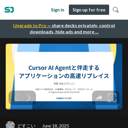
Sign in
Sign up for free
Upgrade to Pro
— share decks privately, control
downloads, hide ads and more …
どすこい
June 18, 2025