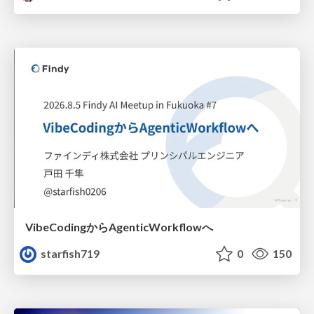
VibeCodingからAgenticWorkflowへ
starfish719
0
150