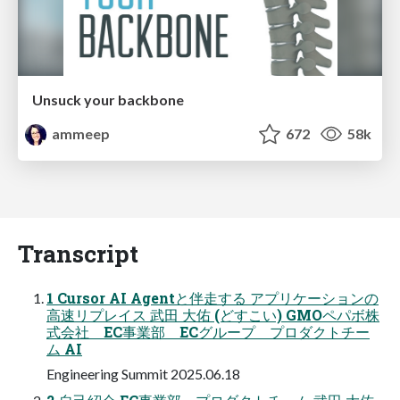
Unsuck your backbone
ammeep
672
58k
Transcript
1 Cursor AI Agentと伴⾛する アプリケーションの
⾼速リプレイス 武⽥ ⼤佑 (どすこい) GMOペパボ株
式会社 EC事業部 ECグループ プロダクトチー
ム AI
Engineering Summit 2025.06.18