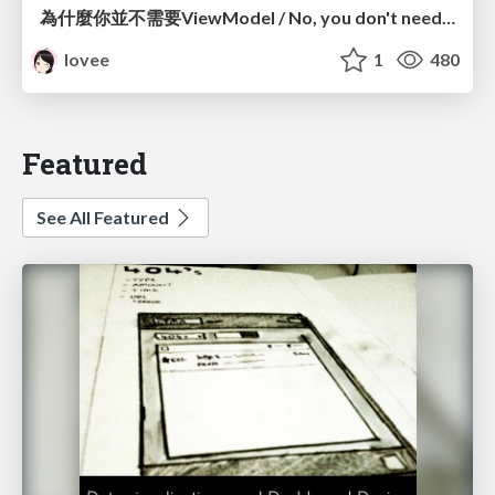
為什麼你並不需要ViewModel / No, you don't need a ViewModel
lovee
1
480
Featured
See All Featured