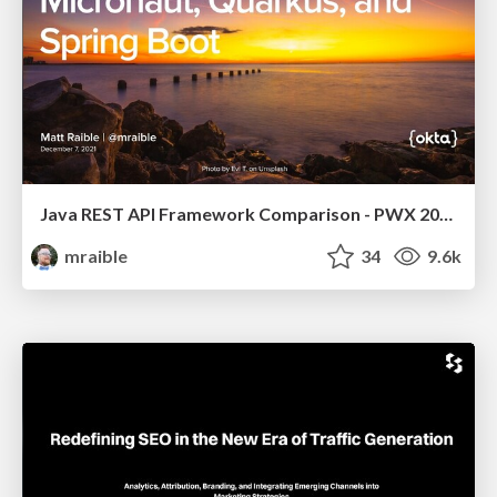
Java REST API Framework Comparison - PWX 2021
mraible
34
9.6k