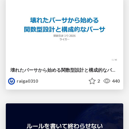
壊れたパーサから始める関数型設計と構成的なパーサ #fp_matsuri
raiga0310
2
440