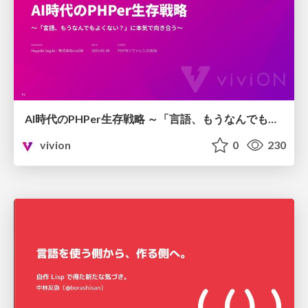
AI時代のPHPer生存戦略 ～「言語、もうなんでもよくない？」に本気で向き合う～
vivion
0
230