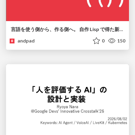
言語を使う側から、作る側へ。 自作 Lisp で得た新たな気づき。
andpad
0
150