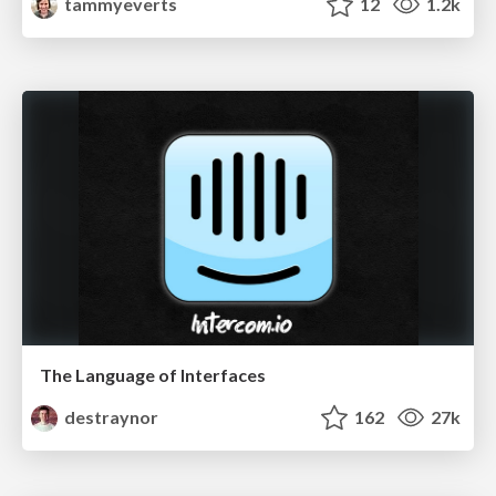
tammyeverts
12
1.2k
The Language of Interfaces
destraynor
162
27k