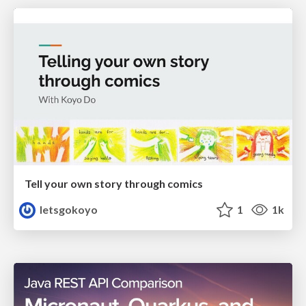
Tell your own story through comics
letsgokoyo
1
1k