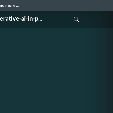
and more …
-ai-in-p...