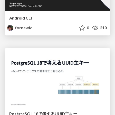
Android CLI
fornewid
0
210
PostgreSQL 18で考えるUUID主キー