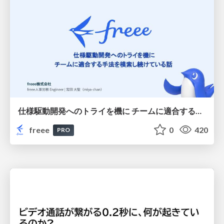
仕様駆動開発へのトライを機に チームに適合する手法を模索し続けている話
freee
0
420
PRO