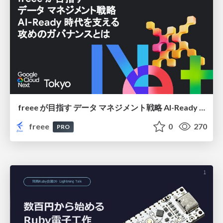
freee が目指す データ マネジメント戦略 AI-Ready 時代を支える 攻めのガバナンスとは
freee
0
270
PRO