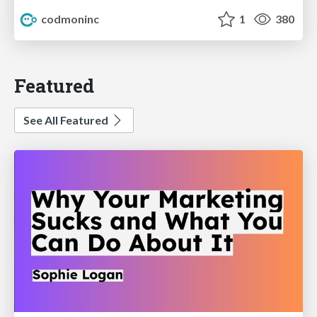
codmoninc
1
380
Featured
See All Featured