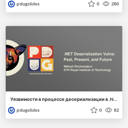
pdugslides
0
280
Уязвимости в процессе десериализации в .NET: прошлое, настоящее и будущее
pdugslides
0
82