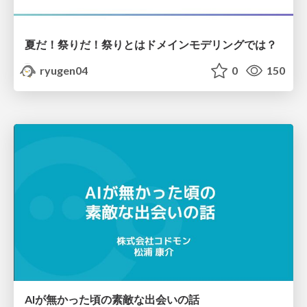
夏だ！祭りだ！祭りとはドメインモデリングでは？
ryugen04
0
150
AIが無かった頃の素敵な出会いの話