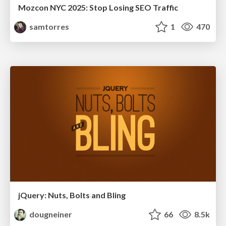
Mozcon NYC 2025: Stop Losing SEO Traffic
samtorres
1
470
jQuery: Nuts, Bolts and Bling
dougneiner
66
8.5k