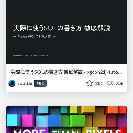
実際に使うSQLの書き方 徹底解説 / pgcon21j-tutorial
soudai
201
75k
PRO