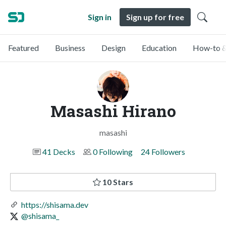
Sign in
Sign up for free
Featured
Business
Design
Education
How-to &
Masashi Hirano
masashi
41 Decks
0 Following
24 Followers
10 Stars
https://shisama.dev
@shisama_