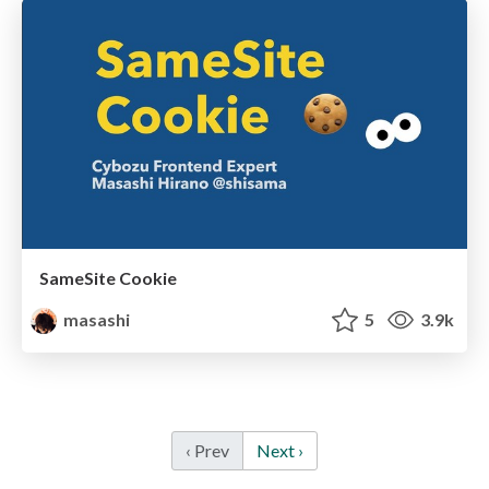
SameSite Cookie
masashi
5
3.9k
‹ Prev
Next ›