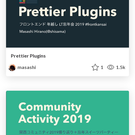
Prettier Plugins
masashi
1
1.5k