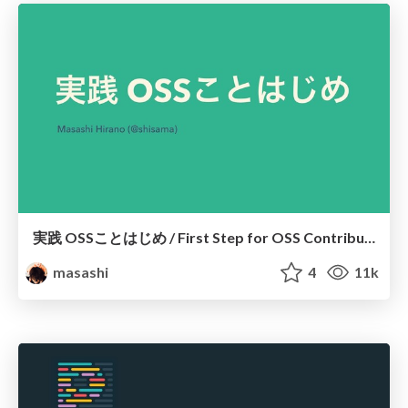
実践 OSSことはじめ / First Step for OSS Contribution
masashi
4
11k