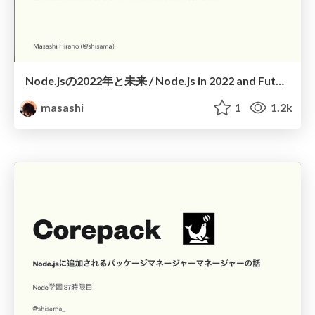
Node.jsの2022年と未来 / Node.js in 2022 and Future
masashi
1
1.2k