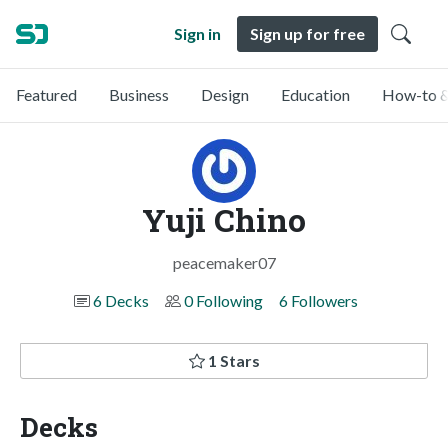
Sign in
Sign up for free
Featured
Business
Design
Education
How-to &
Yuji Chino
peacemaker07
6 Decks
0 Following
6 Followers
1 Stars
Decks