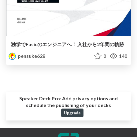
独学でFusicのエンジニアへ！​ 入社から2年間の軌跡
pensuke628
0
140
Speaker Deck Pro:
Add privacy options and
schedule the publishing of your decks
Upgrade