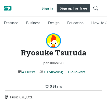
Sign in
Sign up for free
Featured
Business
Design
Education
How-to &
Ryosuke Tsuruda
pensuke628
4 Decks
0 Following
0 Followers
0 Stars
Fusic Co., Ltd.