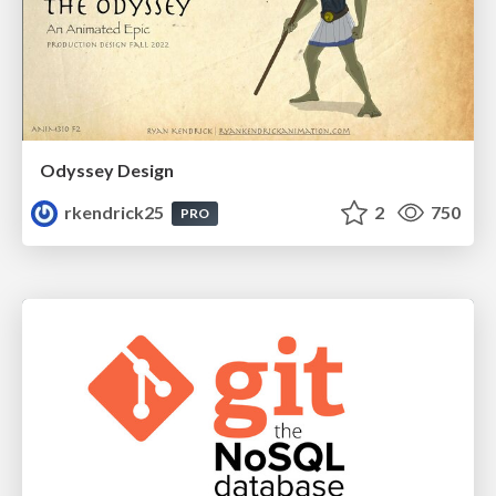
Odyssey Design
rkendrick25
2
750
PRO