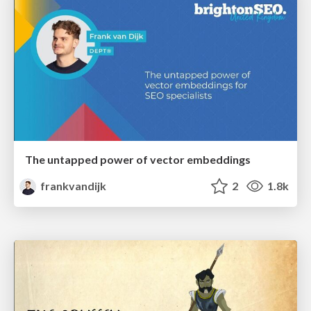
The untapped power of vector embeddings
frankvandijk
2
1.8k