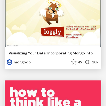
Visualizing Your Data: Incorporating Mongo into Loggly Infrastructure
mongodb
49
10k