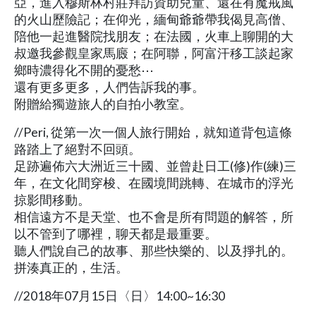
亞，進入穆斯林村莊拜訪資助兒童、還在有魔戒風
的火山歷險記；在仰光，緬甸爺爺帶我偈見高僧、
陪他一起進醫院找朋友；在法國，火車上聊開的大
叔邀我參觀皇家馬廄；在阿聯，阿富汗移工談起家
鄉時濃得化不開的憂愁⋯
還有更多更多，人們告訴我的事。
附贈給獨遊旅人的自拍小教室。
//Peri, 從第一次一個人旅行開始，就知道背包這條
路踏上了絕對不回頭。
足跡遍佈六大洲近三十國、並曾赴日工(修)作(練)三
年，在文化間穿梭、在國境間跳轉、在城市的浮光
掠影間移動。
相信遠方不是天堂、也不會是所有問題的解答，所
以不管到了哪裡，聊天都是最重要。
聽人們說自己的故事、那些快樂的、以及掙扎的。
拼湊真正的，生活。
//2018年07月15日〈日〉14:00~16:30