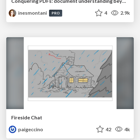
Conquering PDFs: document understanding beyond plain text
inesmontani
4
2.9k
PRO
Fireside Chat
paigeccino
42
4k