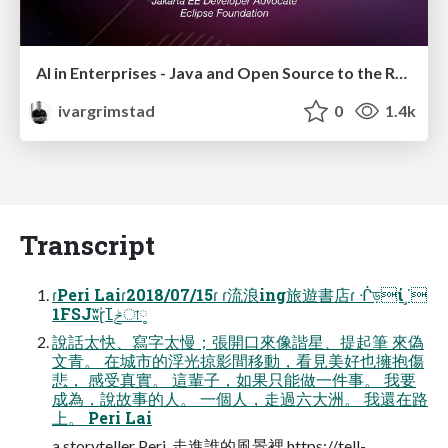
AI in Enterprises - Java and Open Source to the Rescue
ivargrimstad
0
1.4k
Transcript
ɾPeri Laiɾ2018/07/15ɾ ɾ流浪ing旅遊書店ɾ ᒖড়ί˼˙
1FSJٙʬɽݲߠ̍া༷
說話太快、寫字太慢；張開口來像諧星、提起筆 來偽
文青。 在城市的浮光掠影間移動，看見美好也擁抱傷
悲， 感受真實。 這輩子，如果只能做一件事。 我要
成為，說故事的人。 一個人，走過六大洲。 我還在路
上。 Peri Lai
a storyteller Peri, 走進誰的風景裡 https://tell-