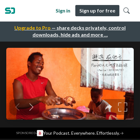
Sign in
Sign up for free
Upgrade to Pro
— share decks privately, control
downloads, hide ads and more …
·
Your Podcast. Everywhere. Effortlessly.
→
SPONSORED