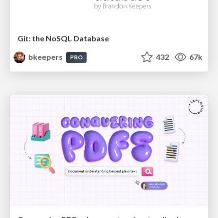
Git: the NoSQL Database
bkeepers
432
67k
PRO