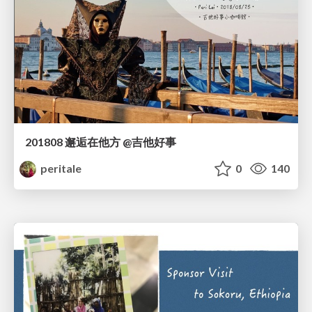
201808 邂逅在他方 @吉他好事
peritale
0
140