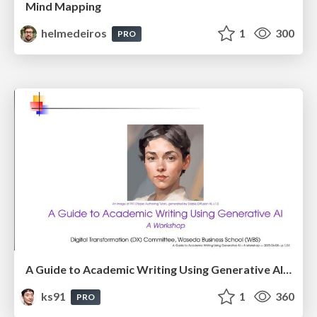
Mind Mapping
helmedeiros
1
300
PRO
A Guide to Academic Writing Using Generative AI - A Workshop
ks91
1
360
PRO