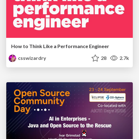
How to Think Like a Performance Engineer
csswizardry
28
2.7k