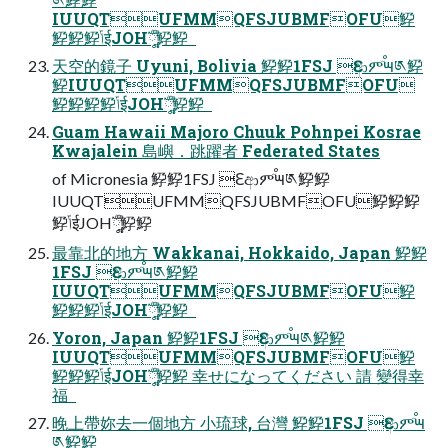
IUUQTUFMMQFSJUBMFOFU䱆
䱆䱆䱆ݴईJOHֳ༷ࣣࣚ䱆䱆  
天空的鏡子 Uyuni, Bolivia 䱆䱆1FSJ Ԑආምٙࠬ౻༁䱆
䱆IUUQTUFMMQFSJUBMFOFU
䱆䱆䱆䱆ݴईJOHֳ༷ࣣࣚ䱆䱆  
Guam Hawaii Majoro Chuuk Pohnpei Kosrae
Kwajalein 島嶼．跳躍者 Federated States
of Micronesia 䱆䱆1FSJ Ԑආምٙࠬ౻༁䱆䱆
IUUQTUFMMQFSJUBMFOFU䱆䱆䱆
䱆ݴईJOHֳ༷ࣣࣚ䱆䱆  
最靠北的地方 Wakkanai, Hokkaido, Japan 䱆䱆
1FSJ Ԑආምٙࠬ౻༁䱆䱆
IUUQTUFMMQFSJUBMFOFU䱆
䱆䱆䱆ݴईJOHֳ༷ࣣࣚ䱆䱆  
Yoron, Japan 䱆䱆1FSJ Ԑආምٙࠬ౻༁䱆䱆
IUUQTUFMMQFSJUBMFOFU䱆
䱆䱆䱆ݴईJOHֳ༷ࣣࣚ䱆䱆 幸せになってください 請 變得幸
福  
晚上帶妳去一個地方 小琉球, 台灣 䱆䱆1FSJ Ԑආምٙࠬ౻
༁䱆䱆