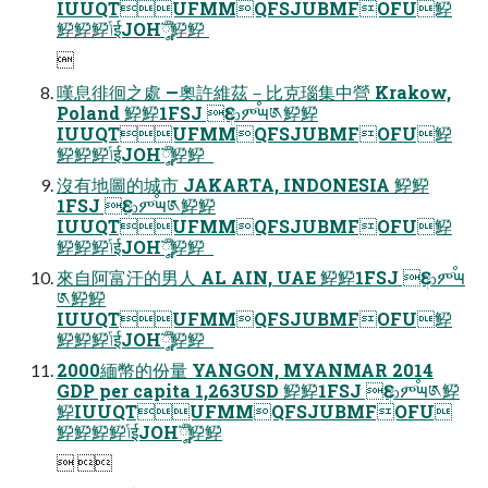
IUUQTUFMMQFSJUBMFOFU䱆
䱆䱆䱆ݴईJOHֳ༷ࣣࣚ䱆䱆 

嘆息徘徊之處 —奧許維茲－比克瑙集中營 Krakow,
Poland 䱆䱆1FSJ Ԑආምٙࠬ౻༁䱆䱆
IUUQTUFMMQFSJUBMFOFU䱆
䱆䱆䱆ݴईJOHֳ༷ࣣࣚ䱆䱆  
沒有地圖的城市 JAKARTA, INDONESIA 䱆䱆
1FSJ Ԑආምٙࠬ౻༁䱆䱆
IUUQTUFMMQFSJUBMFOFU䱆
䱆䱆䱆ݴईJOHֳ༷ࣣࣚ䱆䱆  
來自阿富汗的男人 AL AIN, UAE 䱆䱆1FSJ Ԑආምٙࠬ౻
༁䱆䱆
IUUQTUFMMQFSJUBMFOFU䱆
䱆䱆䱆ݴईJOHֳ༷ࣣࣚ䱆䱆  
2000緬幣的份量 YANGON, MYANMAR 2014
GDP per capita 1,263USD 䱆䱆1FSJ Ԑආምٙࠬ౻༁䱆
䱆IUUQTUFMMQFSJUBMFOFU
䱆䱆䱆䱆ݴईJOHֳ༷ࣣࣚ䱆䱆
 