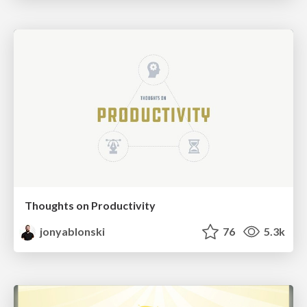
Thoughts on Productivity
jonyablonski
76
5.3k