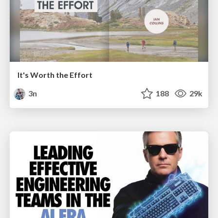
It's Worth the Effort
3n
188
29k