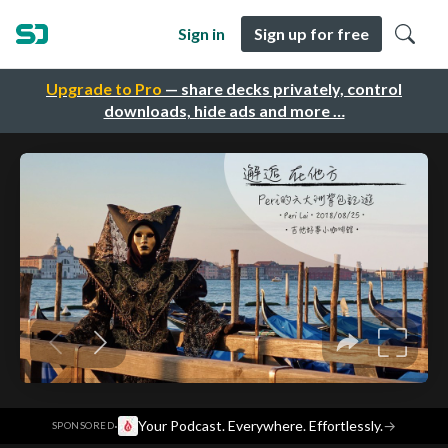
Sign in
Sign up for free
Upgrade to Pro
— share decks privately, control
downloads, hide ads and more …
·
Your Podcast. Everywhere. Effortlessly.
→
SPONSORED