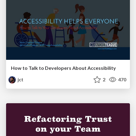
How to Talk to Developers About Accessibility
jct
2
470