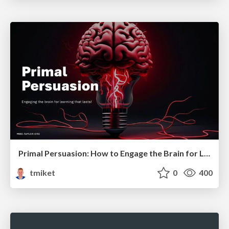
Primal Persuasion: How to Engage the Brain for Learning That Lasts
tmiket
0
400