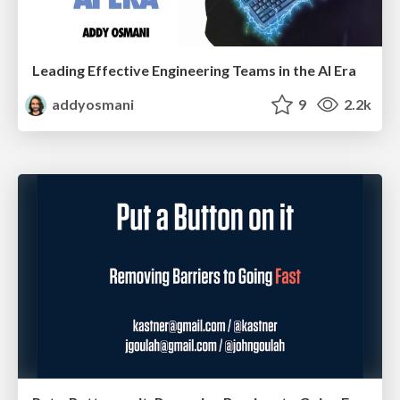
Leading Effective Engineering Teams in the AI Era
addyosmani
9
2.2k