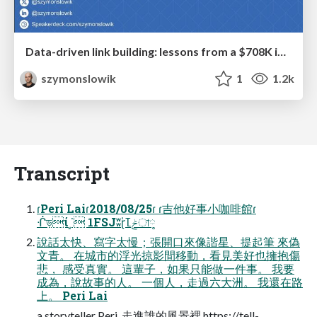
Data-driven link building: lessons from a $708K investment (BrightonSEO talk)
szymonslowik
1
1.2k
Transcript
ɾPeri Laiɾ2018/08/25ɾ ɾ吉他好事小咖啡館ɾ
ᒖড়ί˼˙ 1FSJٙʬɽݲߠ̍া༷
說話太快、寫字太慢；張開口來像諧星、提起筆 來偽
文青。 在城市的浮光掠影間移動，看見美好也擁抱傷
悲， 感受真實。 這輩子，如果只能做一件事。 我要
成為，說故事的人。 一個人，走過六大洲。 我還在路
上。 Peri Lai
a storyteller Peri, 走進誰的風景裡 https://tell-