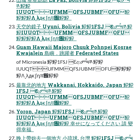
༁䱆䱆
IUUQTUFMMQFSJUBMFOFU䱆
䱆䱆䱆Λ˼λԫʃդਥ᎜䱆䱆  
天空的鏡子 Uyuni, Bolivia 䱆䱆1FSJ Ԑආምٙࠬ౻༁䱆
䱆IUUQTUFMMQFSJUBMFOFU
䱆䱆䱆䱆Λ˼λԫʃդਥ᎜䱆䱆  
Guam Hawaii Majoro Chuuk Pohnpei Kosrae
Kwajalein 島嶼．跳躍者 Federated States
of Micronesia 䱆䱆1FSJ Ԑආምٙࠬ౻༁䱆䱆
IUUQTUFMMQFSJUBMFOFU䱆䱆䱆
䱆Λ˼λԫʃդਥ᎜䱆䱆  
最靠北的地方 Wakkanai, Hokkaido, Japan 䱆䱆
1FSJ Ԑආምٙࠬ౻༁䱆䱆
IUUQTUFMMQFSJUBMFOFU䱆
䱆䱆䱆Λ˼λԫʃդਥ᎜䱆䱆  
Yoron, Japan 䱆䱆1FSJ Ԑආምٙࠬ౻༁䱆䱆
IUUQTUFMMQFSJUBMFOFU䱆
䱆䱆䱆Λ˼λԫʃդਥ᎜䱆䱆 幸せになってください 請 變
得幸福  
晚上帶妳去一個地方 小琉球, 台灣 䱆䱆1FSJ Ԑආምٙࠬ౻