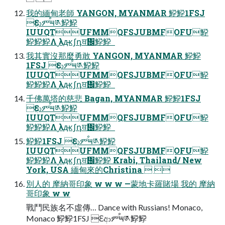
我的緬甸老師 YANGON, MYANMAR 䱆䱆1FSJ
Ԑආምٙࠬ౻༁䱆䱆
IUUQTUFMMQFSJUBMFOFU䱆
䱆䱆䱆Λ˼λԫʃդਥ᎜䱆䱆  
我其實沒那麼勇敢 YANGON, MYANMAR 䱆䱆
1FSJ Ԑආምٙࠬ౻༁䱆䱆
IUUQTUFMMQFSJUBMFOFU䱆
䱆䱆䱆Λ˼λԫʃդਥ᎜䱆䱆  
千佛萬塔的慈悲 Bagan, MYANMAR 䱆䱆1FSJ
Ԑආምٙࠬ౻༁䱆䱆
IUUQTUFMMQFSJUBMFOFU䱆
䱆䱆䱆Λ˼λԫʃդਥ᎜䱆䱆  
䱆䱆1FSJ Ԑආምٙࠬ౻༁䱆䱆
IUUQTUFMMQFSJUBMFOFU䱆
䱆䱆䱆Λ˼λԫʃդਥ᎜䱆䱆 Krabi, Thailand/ New
York, USA 緬甸來的Christina  
別人的 摩納哥印象 w w w —蒙地卡羅賭場 我的 摩納
哥印象 w w
戰鬥民族名不虛傳… Dance with Russians! Monaco,
Monaco 䱆䱆1FSJ Ԑආምٙࠬ౻༁䱆䱆