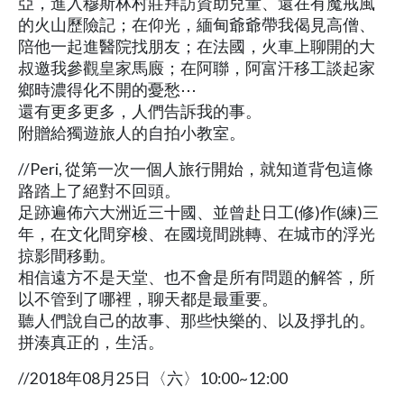
亞，進入穆斯林村莊拜訪資助兒童、還在有魔戒風
的火山歷險記；在仰光，緬甸爺爺帶我偈見高僧、
陪他一起進醫院找朋友；在法國，火車上聊開的大
叔邀我參觀皇家馬廄；在阿聯，阿富汗移工談起家
鄉時濃得化不開的憂愁⋯
還有更多更多，人們告訴我的事。
附贈給獨遊旅人的自拍小教室。
//Peri, 從第一次一個人旅行開始，就知道背包這條
路踏上了絕對不回頭。
足跡遍佈六大洲近三十國、並曾赴日工(修)作(練)三
年，在文化間穿梭、在國境間跳轉、在城市的浮光
掠影間移動。
相信遠方不是天堂、也不會是所有問題的解答，所
以不管到了哪裡，聊天都是最重要。
聽人們說自己的故事、那些快樂的、以及掙扎的。
拼湊真正的，生活。
//2018年08月25日〈六〉10:00~12:00