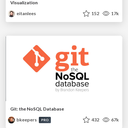
Visualization
eitanlees
152
17k
Git: the NoSQL Database
bkeepers
432
67k
PRO