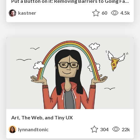
Put a Button on it: Removing Barriers to Going Fast.
kastner
60
4.5k
Art, The Web, and Tiny UX
lynnandtonic
304
22k