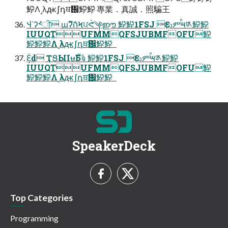
䱆Λ˼λԫʃդਥ᎜䱆䱆 專業．真誠．照騙王  
Ⴣ˙ʔ݊˂ੀ ɰʔึ݊הϞਪᕚٙ༆ഈ 䱆䱆1FSJ Ԑආምٙࠬ౻༁䱆䱆
IUUQTUFMMQFSJUBMFOFU䱆
䱆䱆䱆Λ˼λԫʃդਥ᎜䱆䱆  
Ԑ̘̈d ҬՑЫІʉࣚБٙจ່ 䱆䱆1FSJ Ԑආምٙࠬ౻༁䱆䱆
IUUQTUFMMQFSJUBMFOFU䱆
䱆䱆䱆Λ˼λԫʃդਥ᎜䱆䱆  
SpeakerDeck
Top Categories
Programming