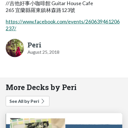
//吉他好事小咖啡館 Guitar House Cafe
265 宜蘭縣羅東鎮林森路123號
https://www.facebook.com/events/260639461206
237/
Peri
August 25, 2018
More Decks by Peri
See All by Peri