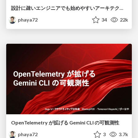
設計に疎いエンジニアでも始めやすいアーキテクチャドキュメント
phaya72
34
22k
OpenTelemetry が拡げる Gemini CLI の可観測性
phaya72
3
3.7k