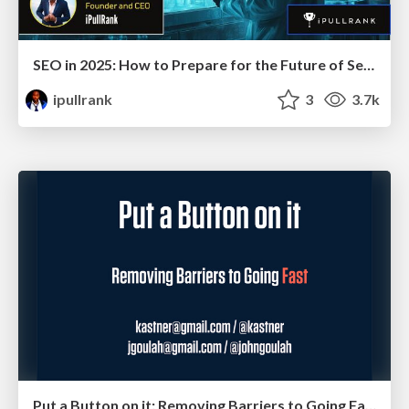
SEO in 2025: How to Prepare for the Future of Search
ipullrank
3
3.7k
Put a Button on it: Removing Barriers to Going Fast.