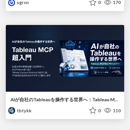
sgrsn
0
170
AIが自社のTableauを操作する世界へ：Tableau MCP超入門
tbtykk
0
110