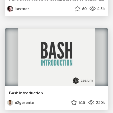
kastner
60
4.5k
Bash Introduction
62gerente
615
220k