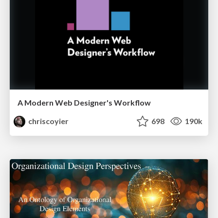
A Modern Web Designer's Workflow
chriscoyier
698
190k