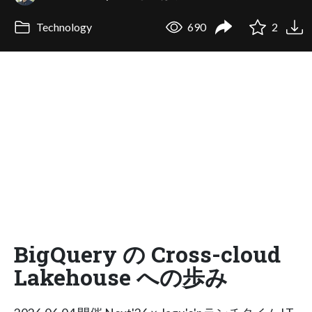
Technology
690
2
BigQuery の Cross-cloud
Lakehouse への歩み