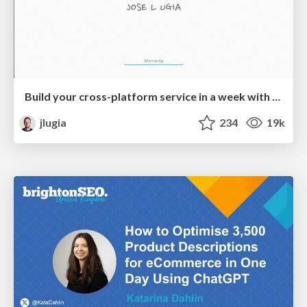
Build your cross-platform service in a week with App Engine
jlugia
234
19k