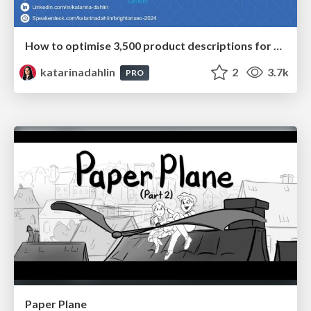
How to optimise 3,500 product descriptions for ecommerce in one day using ChatGPT
katarinadahlin
2
3.7k
PRO
Paper Plane