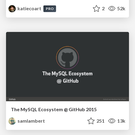
katiecoart
2
52k
PRO
The MySQL Ecosystem @ GitHub 2015
samlambert
251
13k