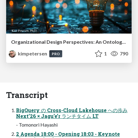
Organizational Design Perspectives: An Ontology of Organizational Design Elements
kimpetersen
1
790
PRO
Transcript
BigQuery の Cross-Cloud Lakehouse への歩み
Next’26 × Jagu’e’r ランチタイム LT
- Tomonori Hayashi
2 Agenda 18:00 - Opening 18:03 - Keynote