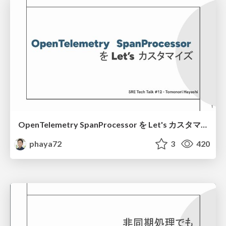
OpenTelemetry SpanProcessor を Let's カスタマイズ！
phaya72
3
420