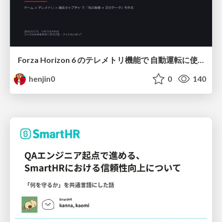
Forza Horizon 6 のテレメトリ機能で 自動運転に使えそうな学習データを集める話
henjin0
0
140