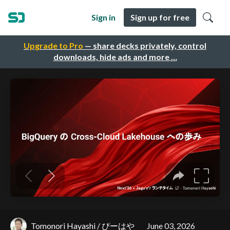
Sign in
Sign up for free
Upgrade to Pro
— share decks privately, control
downloads, hide ads and more …
Tomonori Hayashi / ぴーはや
June 03, 2026