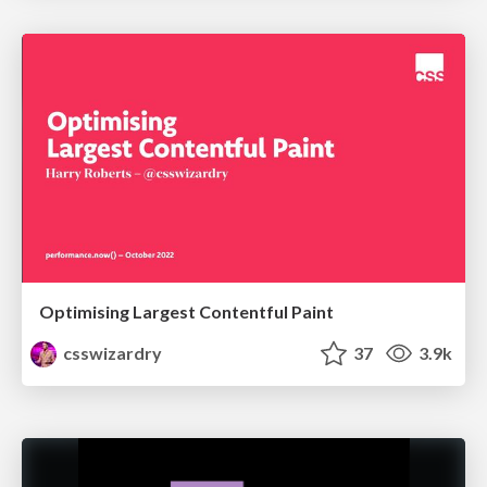
Optimising Largest Contentful Paint
csswizardry
37
3.9k