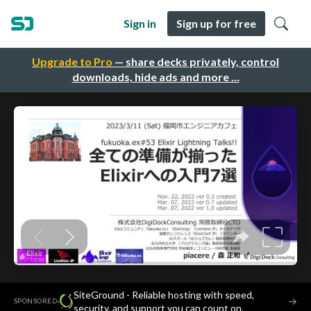
Sign in
Sign up for free
Upgrade to Pro
— share decks privately, control
downloads, hide ads and more …
SiteGround - Reliable hosting with speed,
·
→
SPONSORED
security, and support you can count on.