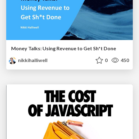
Money Talks: Using Revenue to Get Sh*t Done
nikkihalliwell
0
450