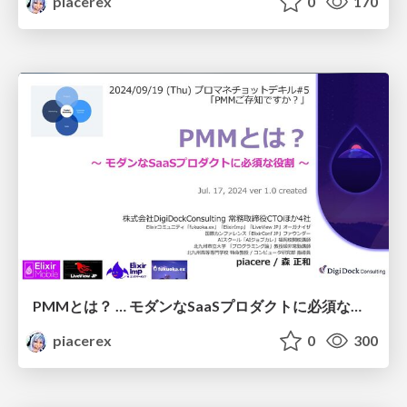
piacerex
0
170
PMMとは？ … モダンなSaaSプロダクトに必須な役割（「プロマネチョットデキル#5」より）
piacerex
0
300