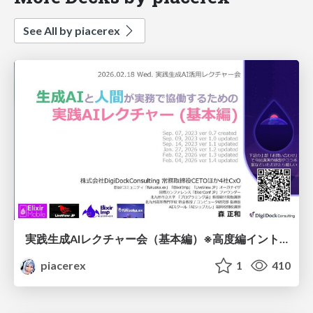
See All by piacerex
実践生成AIレクチャー会（基本編）※高度編イントロ無版
piacerex
1
410