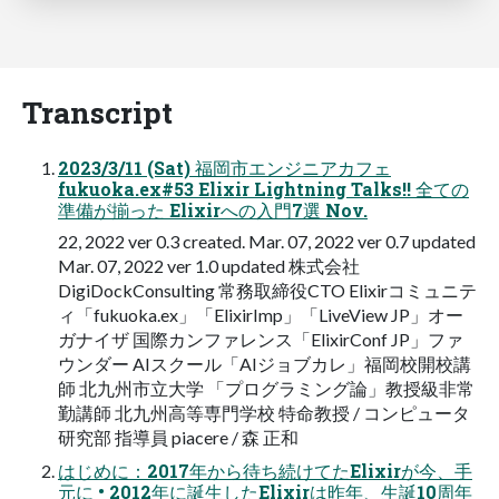
Transcript
2023/3/11 (Sat) 福岡市エンジニアカフェ
fukuoka.ex#53 Elixir Lightning Talks!! 全ての
準備が揃った Elixirへの入門7選 Nov.
22, 2022 ver 0.3 created. Mar. 07, 2022 ver 0.7 updated
Mar. 07, 2022 ver 1.0 updated 株式会社
DigiDockConsulting 常務取締役CTO Elixirコミュニテ
ィ「fukuoka.ex」「ElixirImp」「LiveView JP」オー
ガナイザ 国際カンファレンス「ElixirConf JP」ファ
ウンダー AIスクール「AIジョブカレ」福岡校開校講
師 北九州市立大学 「プログラミング論」教授級非常
勤講師 北九州高等専門学校 特命教授 / コンピュータ
研究部 指導員 piacere / 森 正和
はじめに：2017年から待ち続けてたElixirが今、手
元に • 2012年に誕生したElixirは昨年、生誕10周年