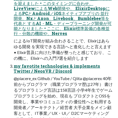
を迎えました • このタイミングに合わせ、
LiveViewによるWeb開発や、 ElixirDesktopに
よるPCとAndroid／iOSネイティブアプリの 並行
開発、NxとAxon、Livebook、Bumblebee等を
代表と するAI・ML・ディープラーニング開発が可
能となりました • ここに、Elixir標準装備の各種並
行・分散の機能や、Nerves
によるIoT開発が組み合わさることで、Elixirはあら
ゆる開発 を実現できる言語へと進化したと言えます
• Elixir普及に向けた準備が整ったと感じており、 こ
の機に、Elixirへの入門7選を紹介します
my favotite technologies & implements
Twitter / NeosVR / Discord
@piacere_ex Github / YouTube / Qiita @piacerex 40年
前からプログラマ （職業プログラマ歴は27年） 書け
るプログラミング言語は158言語 小学4年生でゲーム
プログラミングを始め、現在も プロダクトとOSSを
開発し、事業やコミュニティの 優位性へと転用する
開発者／アーキテクト／経営者 大手企業をメイン顧
客として、IT事業／UX・UI／ D2Cマーケティング