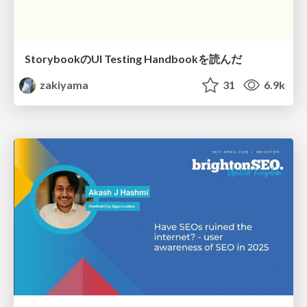
StorybookのUI Testing Handbookを読んだ
zakiyama
31
6.9k