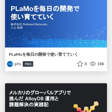
PLaMoを毎日の開発で使い育てていく
pfn
0
180
PRO