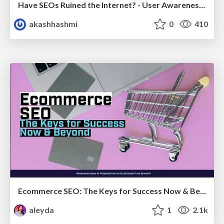
Have SEOs Ruined the Internet? - User Awareness of SEO in 2025
akashhashmi
0
410
Ecommerce SEO: The Keys for Success Now & Beyond - #SERPConf2024
aleyda
1
2.1k