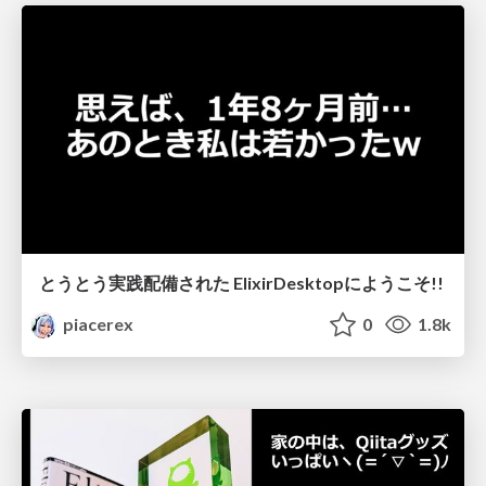
とうとう実践配備された ElixirDesktopにようこそ!!
piacerex
0
1.8k