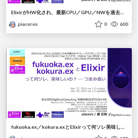
ElixirがHW化され、最新CPU／GPU／NWを過去のものとする数万倍、高速＋超省電力化されたWeb／動画配信／AIが動く日
piacerex
0
600
fukuoka.ex／kokura.exとElixirって何ソレ美味しいの？つまみ食い