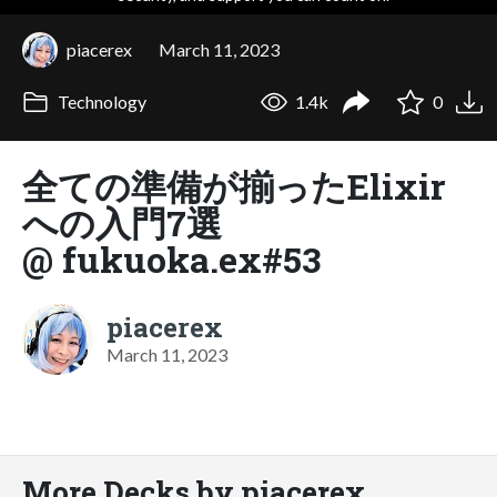
piacerex
March 11, 2023
Technology
1.4k
0
全ての準備が揃ったElixir
への入門7選
@ fukuoka.ex#53
piacerex
March 11, 2023
More Decks by piacerex