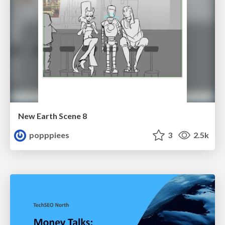
New Earth Scene 8
popppiees
3
2.5k