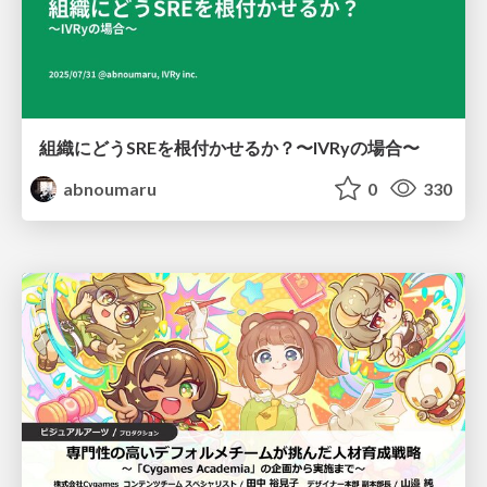
組織にどうSREを根付かせるか？〜IVRyの場合〜
abnoumaru
0
330