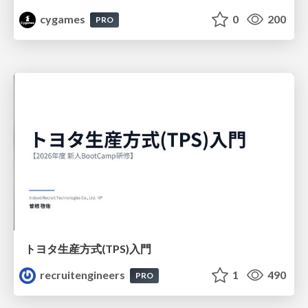
cygames
0
200
PRO
トヨタ⽣産⽅式(TPS)⼊⾨
recruitengineers
1
490
PRO