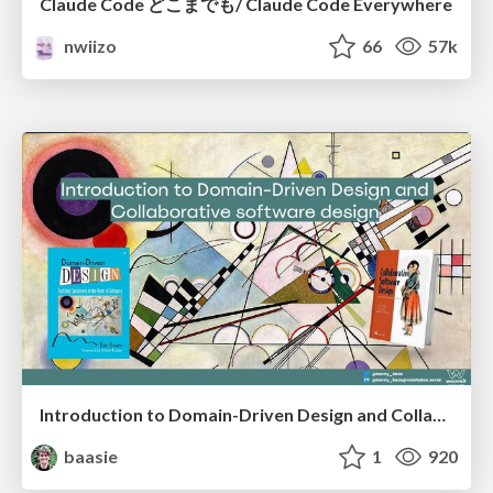
Claude Code どこまでも/ Claude Code Everywhere
nwiizo
66
57k
Introduction to Domain-Driven Design and Collaborative software design
baasie
1
920