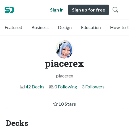
Sign in
Sign up for free
Featured
Business
Design
Education
How-to &
piacerex
piacerex
42 Decks
0 Following
3 Followers
10 Stars
Decks