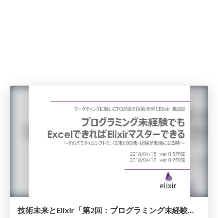
技術未来とElixir「第2回：プログラミング未経験でもExcelできれば関数型言語Elixirマスターできる」