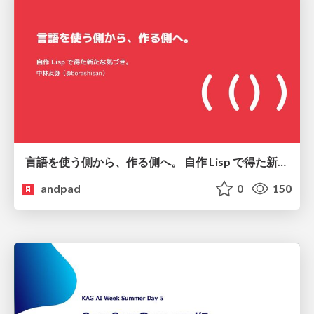
言語を使う側から、作る側へ。 自作 Lisp で得た新たな気づき。
andpad
0
150