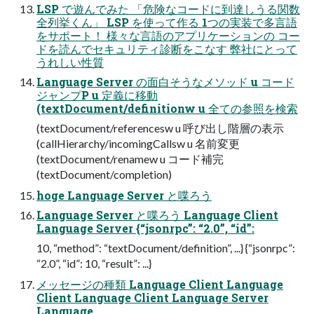
LSP で遊んでみた 「危険なコードに到達しうる関数
全列挙くん」 LSP を使って作る 1つの実装で多言語
をサポート！ 様々な言語のアプリケーションの コー
ドを読んでセキュリティ診断をこなす 弊社にとって
うれしい性質
Language Server の面白そうなメソッド u コード
ジャンプP u 定義に移動
(textDocument/definitionw u 全ての参照を検索
(textDocument/referencesw u 呼び出し階層の表示
(callHierarchy/incomingCallsw u 名前変更
(textDocument/renamew u コード補完
(textDocument/completion)
hoge Language Server と喋ろう
Language Server と喋ろう Language Client
Language Server {“jsonrpc”: “2.0”, “id”:
10, “method”: “textDocument/definition”, ...} {“jsonrpc”:
“2.0”, “id”: 10, “result”: ...}
メッセージの種類 Language Client Language
Client Language Client Language Server
Language