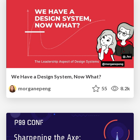
We Have a Design System, Now What?
morganepeng
55
8.2k