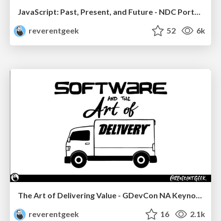
JavaScript: Past, Present, and Future - NDC Porto 2020
reverentgeek
52
6k
The Art of Delivering Value - GDevCon NA Keynote
reverentgeek
16
2.1k