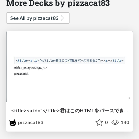
More Decks by pizzacat83
See All by pizzacat83
<title><a id="</title>君はこのHTMLをパースできるか"></a></title> #雑LT_study
pizzacat83
0
140