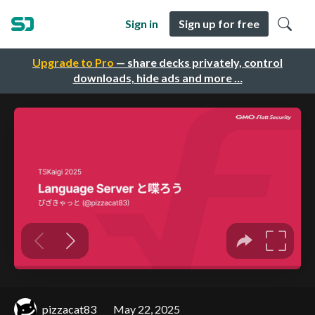
Sign in
Sign up for free
Upgrade to Pro
— share decks privately, control
downloads, hide ads and more …
pizzacat83
May 22, 2025