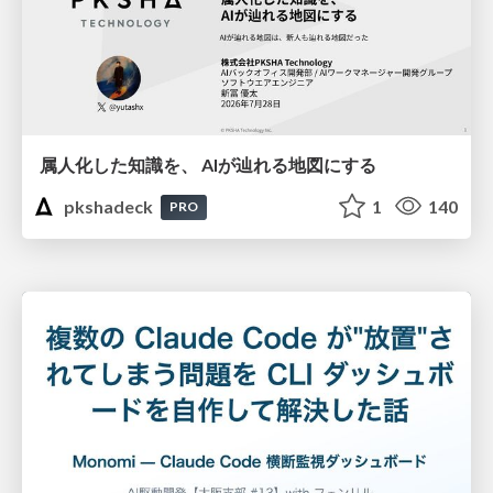
属人化した知識を、 AIが辿れる地図にする
pkshadeck
1
140
PRO