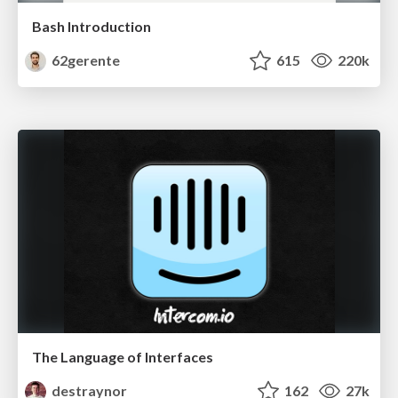
Bash Introduction
62gerente
615
220k
The Language of Interfaces
destraynor
162
27k