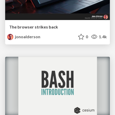
The browser strikes back
jonoalderson
0
1.4k