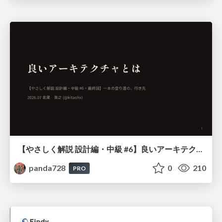
【やさしく解説 設計編・中級 #6】良いアーキテクチャとは ～ 一本の登り道の、行き先 ～
panda728
0
210
PRO