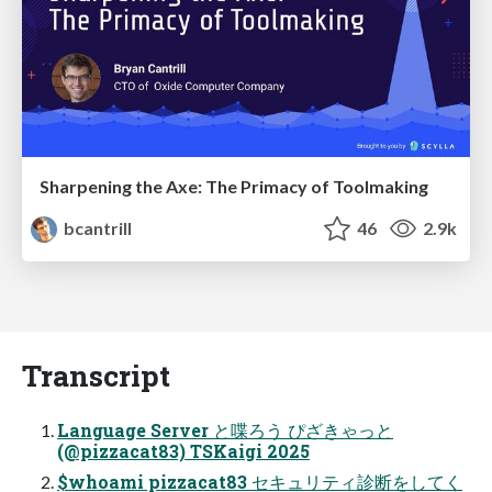
Sharpening the Axe: The Primacy of Toolmaking
bcantrill
46
2.9k
Transcript
Language Server と喋ろう ぴざきゃっと
(@pizzacat83) TSKaigi 2025
$whoami pizzacat83 セキュリティ診断をしてく