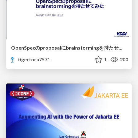
OpenSpecのproposalにbrainstormingを持たせてみた
tigertora7571
1
200