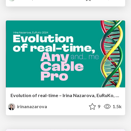
Evolution of real-time – Irina Nazarova, EuRuKo, 2024
irinanazarova
9
1.5k