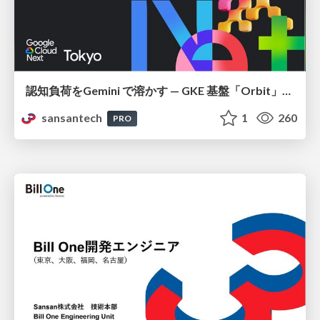
認知負荷をGemini で溶かす — GKE 基盤「Orbit」における AI エージェントの実践
sansantech
1
260
PRO