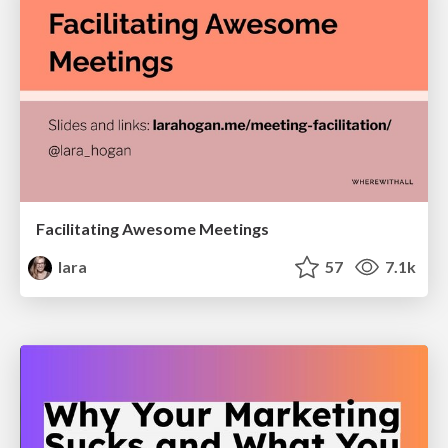
Facilitating Awesome Meetings
lara
57
7.1k