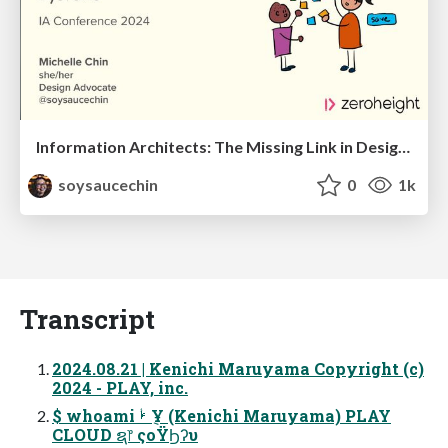
Information Architects: The Missing Link in Design Systems
soysaucechin
0
1k
Transcript
2024.08.21 | Kenichi Maruyama Copyright (c)
2024 - PLAY, inc.
$ whoami ؙࢁ ݈Ұ (Kenichi Maruyama) PLAY
CLOUD ຊ෦ ςοΫϦʔυ