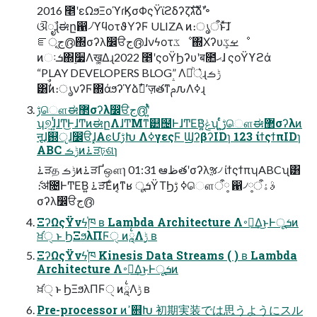
2016 ೥ʹεΩϧΞοϓɾϏσΦςΫϊϩδʔζגࣜձࣾʹ৽
ଔೖࣾɻಈը഑৴ϓϥοτϑΥʔϜ ULIZA ͷ։ൃऀͱͯ͠ɺ
ೝূج൫΍σʔλ෼ੳج൫ɺνϟοτػೳ΍Χʔυܾࡁػೳ
ͷઃܭ΍࣮૷Λख͕͚Δɻ2022 ೥ʹςοΫϦʔυʹब೚ޙɺ ςοΫϒϩά
“PLAY DEVELOPERS BLOG” Λ্ཱͪ͛ɻݱࡏ
͸ࣗࣾͷ։ൃνʔϜ΍άϧʔϓձࣾʹٕज़తͳࢧԉΛߦ͏ɻ
ࢹௌಈ޲σʔλ෼ੳج൫ʹ͍ͭͯ
ʮ୭͕ɺ͍ͭɺͲ͜ͰɺͲͷಈըΛɺͲΜͳ୺຤ͰɺͲΕ͘Β͍ݟ͔ͨʯ ͜͏͍ͬͨࢹௌಈ޲σʔλͷ
ऩूɺ஝ੵɺ෼ੳɺ͓ΑͼՄࢹԽ Λߦ͏γεςϜ ϢʔβʔIDɿ 123 ίϯςϯπIDɿ
ABC ݱࡏͷ࠶ੜঢ়ଶɿ
࠶ੜத ݱࡏͷ࠶ੜҐஔɿ 01:31 ఆظతʹσʔλૹ৴ ίϯςϯπʮABCʯ͸
ެ։ॳ೔ͰͲΕ͘Β͍ ࠶ੜ͞Εͨͷ͔ͳʁ ूܭΫΤϦ࣮ߦ ࢹௌऀ༷ ഑৴ࣄۀऀ༷
σʔλ෼ੳج൫
ΞʔΩςΫνϟ֓ཁ ʙ Lambda Architecture Λ࠾༻͢Δ͜ͱͰूܭͷ
ਖ਼֬ੑ ͱ ϦΞϧλΠϜੑ ͷཱ྆Λ࣮ݱ ʙ
ΞʔΩςΫνϟ֓ཁ Kinesis Data Streams ( ) ʙ Lambda
Architecture Λ࠾༻͢Δ͜ͱͰूܭͷ
ਖ਼֬ੑ ͱ ϦΞϧλΠϜੑ ͷཱ྆Λ࣮ݱ ʙ
Pre-processor ͷߴ଎Խ 初期実装では思うようにスル