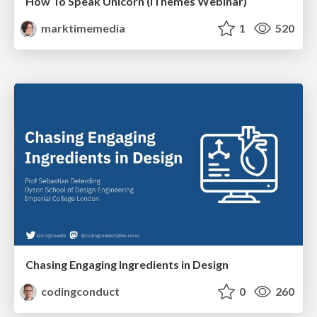
How To Speak Unicorn (iThemes Webinar)
marktimemedia
1
520
Chasing Engaging Ingredients in Design
codingconduct
0
260