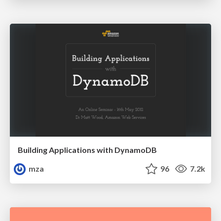
Building Applications with DynamoDB
mza
96
7.2k