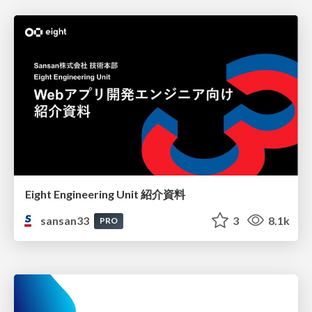
Eight Engineering Unit 紹介資料
sansan33
3
8.1k
PRO