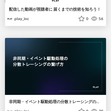
配信した動画が視聴者に 届くまでの技術を知ろう！
play_inc
0
56
非同期・イベント駆動処理の分散トレーシングの繋げ方
play_inc
0
30