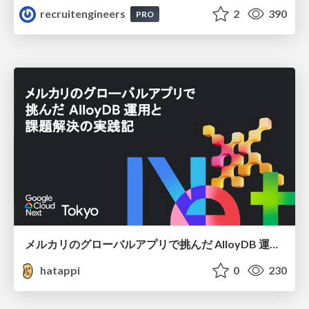
recruitengineers
2
390
PRO
メルカリのグローバルアプリで挑んだ AlloyDB 運用と課題解決の実践記
hatappi
0
230