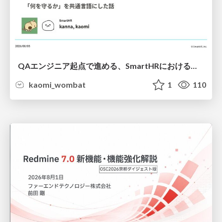
QAエンジニア起点で進める、SmartHRにおける信頼性向上について
kaomi_wombat
1
110