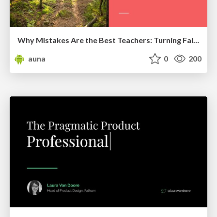
Why Mistakes Are the Best Teachers: Turning Failure into a Pathway for Growth
auna
0
200