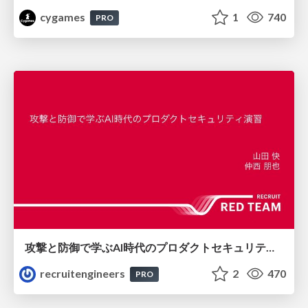
cygames
1
740
PRO
攻撃と防御で学ぶAI時代のプロダクトセキュリティ演習
recruitengineers
2
470
PRO