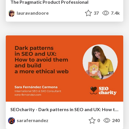
The Pragmatic Product Professional
lauravandoore
37
7.4k
SEOcharity - Dark patterns in SEO and UX: How to avoid them and build a more ethical web
sarafernandez
0
240