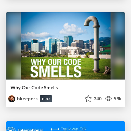
Why Our Code Smells
bkeepers
340
58k
PRO