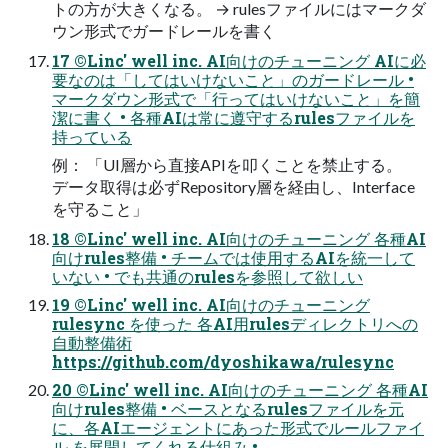
トの⽅が⼤きくなる。 → rulesファイルにはマークダ
ウン形式でガードレールを書く
17 ©Linc' well inc. AI向けのチューニング AIに必
要なのは「してはいけないこと」のガードレール •
マークダウン形式で「⾏ってはいけないこと」を簡
潔に書く • 各種AIは常に遵守するrulesファイルを
持っている
例： 「UI層から直接APIを叩くことを禁⽌する。
データ取得は必ずRepository層を経由し、Interface
を守ること」
18 ©Linc' well inc. AI向けのチューニング 各種AI
向けrules整備 • チームでは使⽤するAIを統⼀して
いない • でも共通のrulesを参照して欲しい
19 ©Linc' well inc. AI向けのチューニング
rulesync を使った 各AI⽤rulesディレクトリへの
⾃動整備術
https://github.com/dyoshikawa/rulesync
20 ©Linc' well inc. AI向けのチューニング 各種AI
向けrules整備 • ベースとなるrulesファイルを元
に、各AIエージェントにあった形式でルールファイ
ル を展開してくれる仕組み •