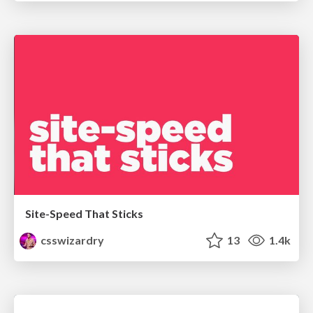
Site-Speed That Sticks
csswizardry
13
1.4k