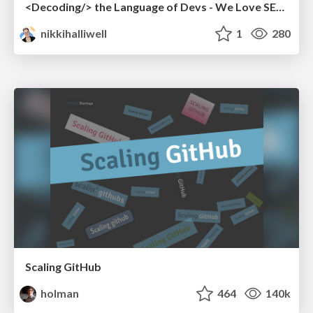
<Decoding/> the Language of Devs - We Love SEO 2024
nikkihalliwell
1
280
Scaling GitHub
holman
464
140k