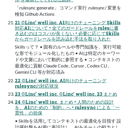
「rulesync generate」 コマンド実⾏ .rulesync/ 変更を
検知 Github Actions
21 ©Linc' well inc. AI向けのチューニング Skills
対応AIについて • 全てのガードレールをrulesに書
き込むのはコスパが良くない • 必要に応じてSkills
からガードレールを読み込む⼿法を取り⼊れた
Skillsって？ • 固有のルールや専⾨知識を、実⾏可能
な形でモジュール化したもの • AIは特定のキーワー
ドや⽂脈において動的に参照する • コンテキストの
最適化に貢献 Claude Code , Cursor , Codex CLI ,
Gemini CLI 等が対応済み
22 ©Linc' well inc. AI向けのチューニング
rulesyncの対応状況
23 ©Linc' well inc. ©Linc' well inc. 23 まとめ
24 ©Linc' well inc. まとめ • ⼈間のための設計
を、AIのための「制約」へ • rulesync による「⼀
貫性」の担保
• Skillsを活⽤してコンテキストの最適化を⽬指す 設
計羅針盤をAI⽤に再設計し、AIをチームの戦⼒とし