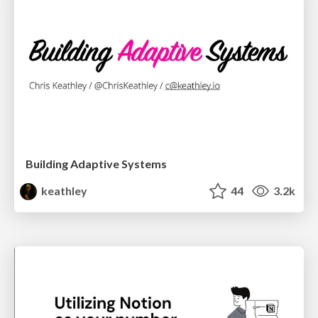
Building Adaptive Systems
keathley
44
3.2k