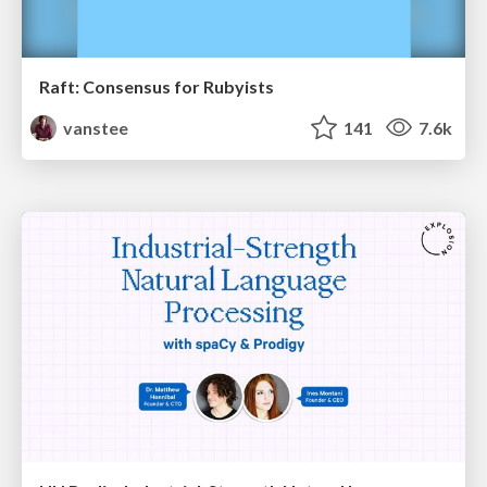
Raft: Consensus for Rubyists
vanstee
141
7.6k