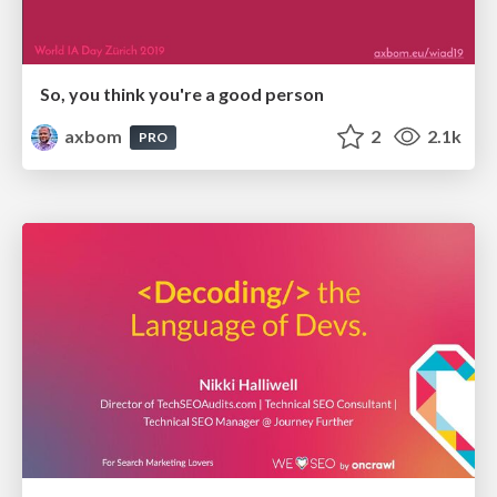
So, you think you're a good person
axbom
2
2.1k
PRO