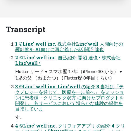
Transcript
1 ©Linc' well inc. 株式会社Linc'well 人間向けの
羅針盤を AI向けに再定義した話 開沼 達也
2 ©Linc' well inc. 自己紹介 開沼 達也 • 株式会社
Linc'well •
Flutter リード • スマホ歴 17年（iPhone 3G から） •
1児の父 （ぬまたつ） ( Flutter歴 8年目くらい )
3 ©Linc' well inc. Linc’well の紹介 3 当社は「テ
クノロジーを通じて、医療を一歩前へ」 をミッショ
ンに患者様・クリニック双方 に向けたプロダクトを
開発し、各サービスにおいて滑らかな体験の提供を
目指していま
す。
4 ©Linc' well inc. クリフォアアプリ の紹介 4 クリ