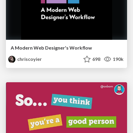
A Modern Web Designer's Workflow
chriscoyier
698
190k