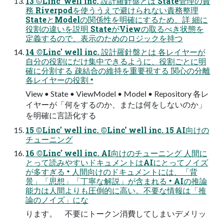
13 ©Linc' well inc. 設計羅針盤とは State管理の責
務 Riverpodを使ううえで避けられない責務整理
StateとModelの関係性を明確にするため、詳 細に
役割の違いを説明 StateがViewの取るべき状態を
定義するので、表示のためのロジックを持つ
14 ©Linc' well inc. 設計羅針盤とは 各レイヤーが
⾃分の役割にだけ集中できるように、役割ごとに明
確に分割する 疎結合の維持を重要視する 関⼼の分離
各レイヤーの役割 •
View • State • ViewModel • Model • Repository 各レ
イヤーが「何をするのか、または何をしないのか」
を明確に⾔語化する
15 ©Linc' well inc. ©Linc' well inc. 15 AI向けの
チューニング
16 ©Linc' well inc. AI向けのチューニング ⼈間に
とって読みやすいドキュメントはAIにとってノイズ
が多すぎる • ⼈間向けのドキュメントには、「背
景」「思想」「丁寧な解説」が含まれる • AIの推論
能⼒は⼈間よりも圧倒的に⾼い。不要な情報は「推
論のノイズ」にな
ります。 不要にトークン消費してしまいデメリッ