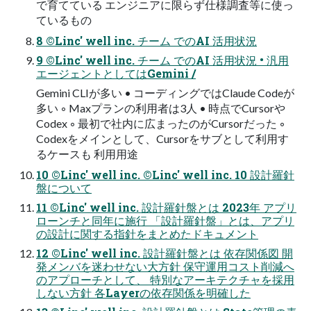
で育てている エンジニアに限らず仕様調査等に使っ
ているもの
8 ©Linc' well inc. チーム でのAI 活用状況
9 ©Linc' well inc. チーム でのAI 活用状況 • 汎⽤
エージェントとしてはGemini /
Gemini CLIが多い • コーディングではClaude Codeが
多い ◦ Maxプランの利⽤者は3⼈ • 時点でCursorや
Codex ◦ 最初で社内に広まったのがCursorだった ◦
Codexをメインとして、Cursorをサブとして利⽤す
るケースも 利⽤⽤途
10 ©Linc' well inc. ©Linc' well inc. 10 設計羅針
盤について
11 ©Linc' well inc. 設計羅針盤とは 2023年 アプリ
ローンチと同年に施⾏ 「設計羅針盤」とは、アプリ
の設計に関する指針をまとめたドキュメント
12 ©Linc' well inc. 設計羅針盤とは 依存関係図 開
発メンバを迷わせない⼤⽅針 保守運⽤コスト削減へ
のアプローチとして、 特別なアーキテクチャを採⽤
しない⽅針 各Layerの依存関係を明確した