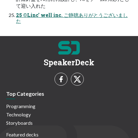
て迎い⼊れた
25 ©Linc' well inc. ご静聴ありがとうございまし
た
SpeakerDeck
Top Categories
Programming
Technology
Storyboards
Featured decks