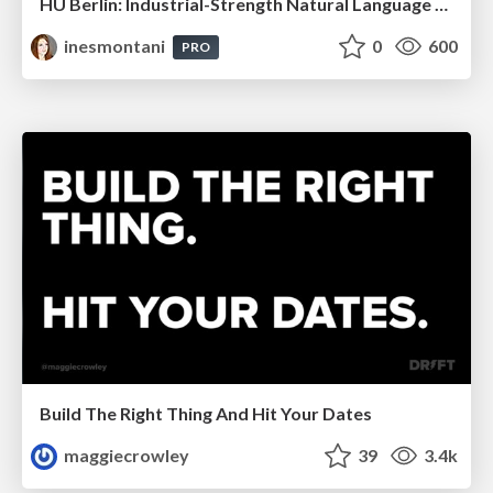
HU Berlin: Industrial-Strength Natural Language Processing with spaCy and Prodigy
inesmontani
0
600
PRO
Build The Right Thing And Hit Your Dates
maggiecrowley
39
3.4k