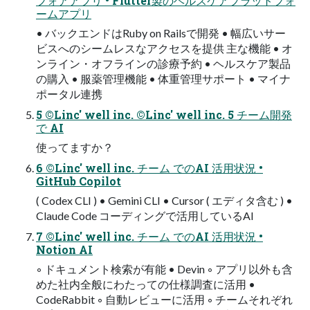
フォアアプリ • Flutter製のヘルスケアプラットフォ
ームアプリ
• バックエンドはRuby on Railsで開発 • 幅広いサー
ビスへのシームレスなアクセスを提供 主な機能 • オ
ンライン・オフラインの診療予約 • ヘルスケア製品
の購入 • 服薬管理機能 • 体重管理サポート • マイナ
ポータル連携
5 ©Linc' well inc. ©Linc' well inc. 5 チーム開発
で AI
使ってますか？
6 ©Linc' well inc. チーム でのAI 活用状況 •
GitHub Copilot
( Codex CLI ) • Gemini CLI • Cursor ( エディタ含む ) •
Claude Code コーディングで活⽤しているAI
7 ©Linc' well inc. チーム でのAI 活用状況 •
Notion AI
◦ ドキュメント検索が有能 • Devin ◦ アプリ以外も含
めた社内全般にわたっての仕様調査に活⽤ •
CodeRabbit ◦ ⾃動レビューに活⽤ ◦ チームそれぞれ