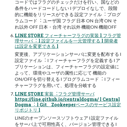
コードではフラグのチェックだけを⾏い、国などの
条件をハードコードしない l デプロイなしで、段階
的に機能をリリースができる 設定ファイル︓ プログ
ラムコード︓ ユーザ国 フラグ ⽇本 ON 台湾 ON そ
れ以外 OFF ⽇本・台湾 それ以外 機能ON 機能OFF
LINE STORE フィーチャーフラグの実装 l フラグ管
理サーバ︓ l 設定ファイルを⼀元管理する l 開発者
は設定を変更できる l
変更後、アプリケーションサーバに変更を配布する l
設定ファイル︓ l フィーチャーフラグを定義する l ア
プリケーションは、フィーチャーフラグの設定値に
よって、環境やユーザの属性に応じて 機能の
ON/OFFを切り替える l プログラムコード︓ l フィー
チャーフラグを⽤いて、処理を分岐する
LINE STORE 実装︓フラグ管理サーバ
https://line.github.io/centraldogma/ l Central
Dogma︓ l Git、Zookeeperベースのサービス設定
リポジトリ l
LINEのオープンソースソフトウェア l 設定ファイル
をサーバ上で可⽤性⾼く、バージョン管理できる l