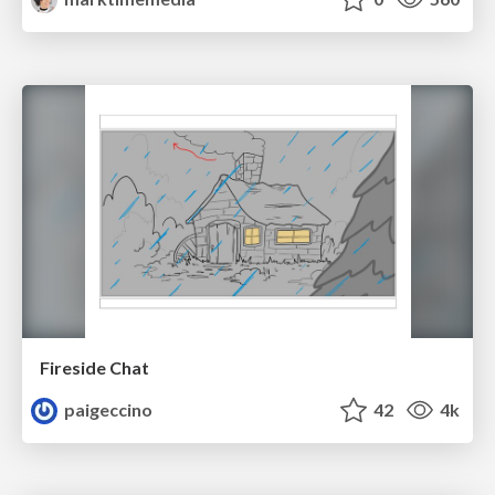
Fireside Chat
paigeccino
42
4k