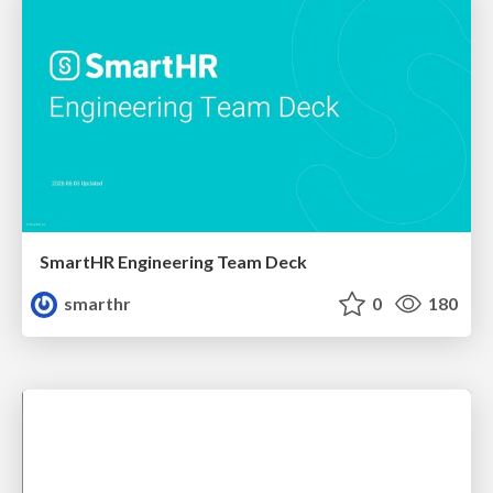
SmartHR Engineering Team Deck
smarthr
0
180