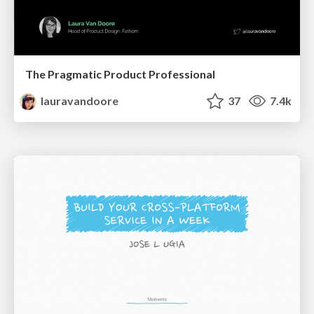
The Pragmatic Product Professional
lauravandoore
37
7.4k