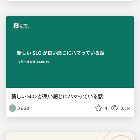
新しい SLO が良い感じにハマっている話
z63d
4
2.1k