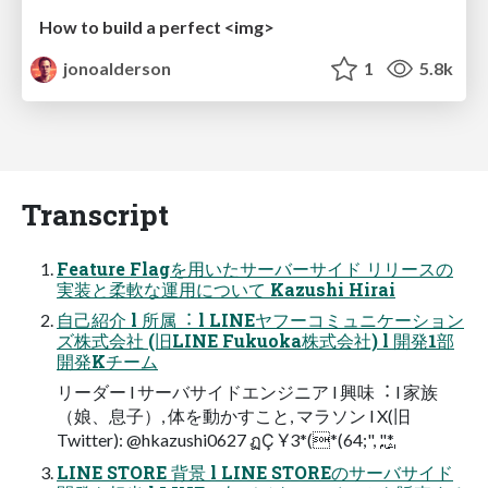
How to build a perfect <img>
jonoalderson
1
5.8k
Transcript
Feature Flagを⽤いたサーバーサイド リリースの
実装と柔軟な運⽤について Kazushi Hirai
⾃⼰紹介 l 所属︓ l LINEヤフーコミュニケーション
ズ株式会社 (旧LINE Fukuoka株式会社) l 開発1部
開発Kチーム
リーダー l サーバサイドエンジニア l 興味︓ l 家族
（娘、息⼦）, 体を動かすこと, マラソン l X(旧
Twitter): @hkazushi0627 ฏҪ Ұ࢙ ,";64)*)*3"*
LINE STORE 背景 l LINE STOREのサーバサイド