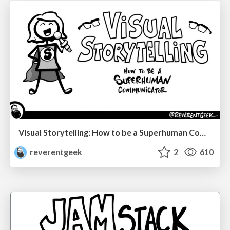
Visual Storytelling: How to be a Superhuman Communicator
reverentgeek
2
610