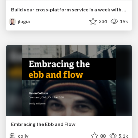
Build your cross-platform service in a week with App Engine
jlugia
234
19k
Embracing the Ebb and Flow
colly
88
5.1k