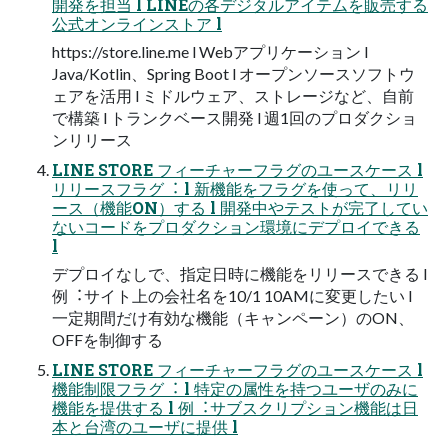
開発を担当 l LINEの各デジタルアイテムを販売する
公式オンラインストア l
https://store.line.me l Webアプリケーション l
Java/Kotlin、Spring Boot l オープンソースソフトウ
ェアを活⽤ l ミドルウェア、ストレージなど、⾃前
で構築 l トランクベース開発 l 週1回のプロダクショ
ンリリース
LINE STORE フィーチャーフラグのユースケース l
リリースフラグ︓ l 新機能をフラグを使って、リリ
ース（機能ON）する l 開発中やテストが完了してい
ないコードをプロダクション環境にデプロイできる
l
デプロイなしで、指定⽇時に機能をリリースできる l
例︓サイト上の会社名を10/1 10AMに変更したい l
⼀定期間だけ有効な機能（キャンペーン）のON、
OFFを制御する
LINE STORE フィーチャーフラグのユースケース l
機能制限フラグ︓ l 特定の属性を持つユーザのみに
機能を提供する l 例︓サブスクリプション機能は⽇
本と台湾のユーザに提供 l