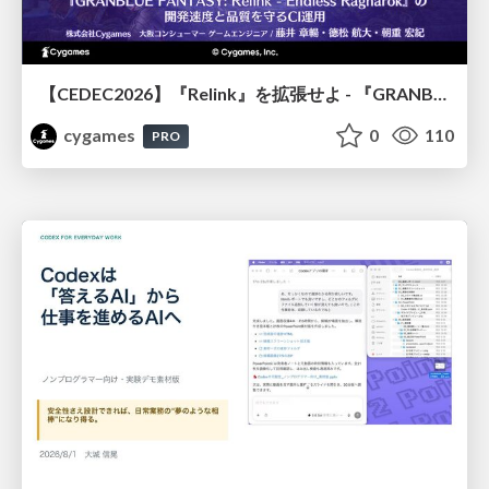
【CEDEC2026】『Relink』を拡張せよ - 『GRANBLUE FANTASY: Relink - Endless Ragnarok』の開発速度と品質を守るCI運用
cygames
0
110
PRO