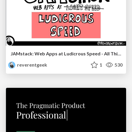
JAMstack: Web Apps at Ludicrous Speed - All Things Open 2022
reverentgeek
1
530