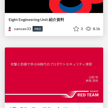
Eight Engineering Unit 紹介資料
sansan33
3
8.1k
PRO