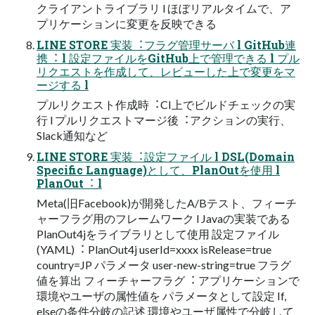
クライアントライブラリ l ほぼリアルタイムで、ア
プリケーションに変更を反映できる
LINE STORE 実装︓フラグ管理サーバ l GitHub連
携︓ l 設定ファイルをGitHub上で管理できる l プル
リクエストを作成して、レビューした上で変更をマ
ージする l
プルリクエスト作成時︓CI上でビルドチェックの実
⾏ l プルリクエストマージ後︓アクションの実⾏、
Slack通知など
LINE STORE 実装︓設定ファイル l DSL(Domain
Specific Language)として、PlanOutを使⽤ l
PlanOut︓ l
Meta(旧Facebook)が開発したA/Bテスト、フィーチ
ャーフラグ⽤のフレームワーク l Javaの実装である
PlanOut4jをライブラリとして使⽤ 設定ファイル
(YAML)︓ PlanOut4j userId=xxxx isRelease=true
country=JP パラメータ user-new-string=true フラグ
値を算出 フィーチャーフラグ︓ アプリケーションで
環境やユーザの属性値を パラメータとして設定 If,
elseの条件分岐の記述 環境やユーザ属性で分岐して