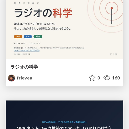
ラジオの科学
frievea
0
160