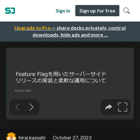
Sign in
Sign up for free
Upgrade to Pro
— share decks privately, control
downloads, hide ads and more …
hirai.kazushi
October 27, 2023