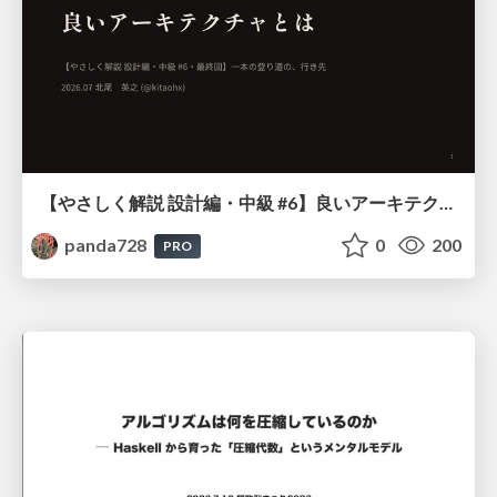
【やさしく解説 設計編・中級 #6】良いアーキテクチャとは ～ 一本の登り道の、行き先 ～
panda728
0
200
PRO