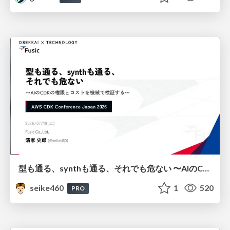
型も通る、synthも通る、それでも危ない 〜AIのCDKの権限とコストを機械で検証する〜 / It Passes Type Checks, It Passes Synth Checks, but It’s Still Risky — Automatically Verifying Permissions and Costs in AI’s CDK —
seike460
1
520
PRO