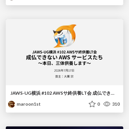
JAWS-UG横浜 #102 AWSサ終供養LT会 成仏できない AWS サービスたち 〜本日、三体供養します〜
maroon1st
0
310