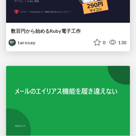
数百円から始めるRuby電子工作
tarosay
0
130