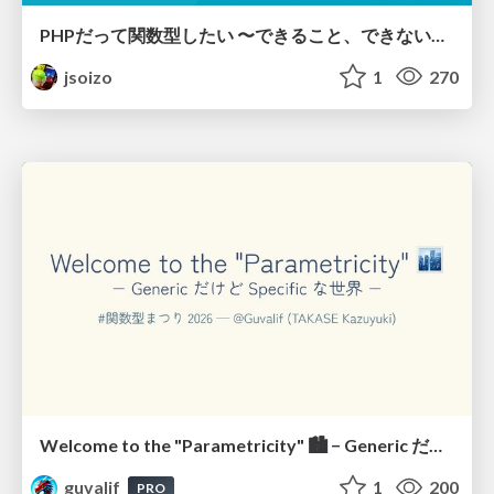
PHPだって関数型したい 〜できること、できないこと〜 / fp-in-php
jsoizo
1
270
Welcome to the "Parametricity" 🏙️ − Generic だけど Specific な世界 −
guvalif
1
200
PRO