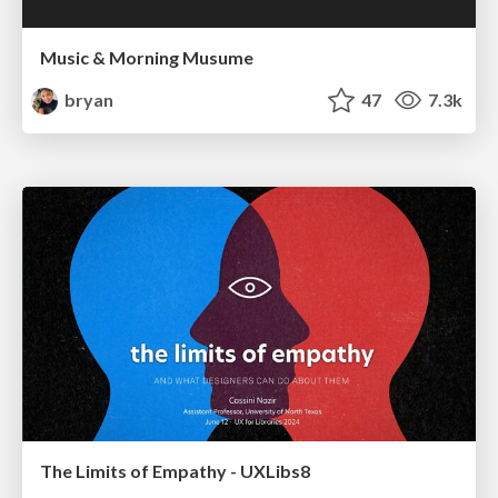
Music & Morning Musume
bryan
47
7.3k
The Limits of Empathy - UXLibs8