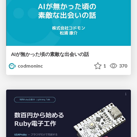
AIが無かった頃の素敵な出会いの話
codmoninc
1
370