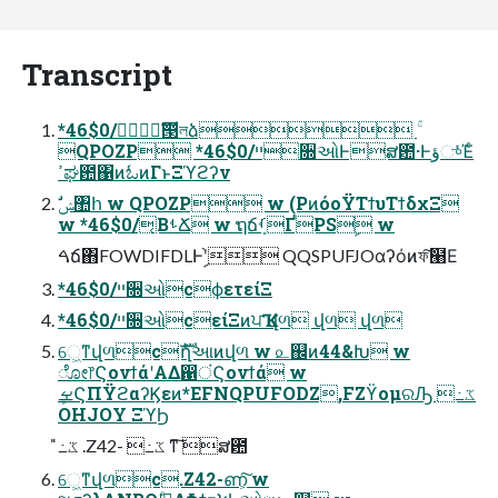
Transcript
*46$0/ެࣜ൓লձ ۚ
QPOZP *46$0/ײ૝ઓͰສ఺·ͰؤுͬͯΈͨ
ߴಘ఺΁ͷಓͷΓͱΞϓϩʔν
w *46$0/͔ΒࢀՃ w ຖճࡾܻҐPSࣦ֨ w
ࠓճ΋FOWDIFDLͰࣦ֨ʹ QQSPUFJOαʔόͷফ͠๨Ε
*46$0/ײ૝ઓcϕετείΞ
*46$0/ײ૝ઓcείΞͷਪҠ վળ վળ վળ
େ͖ͳվળcެࣜղઆͷվળ w ௨஌ͷ44&Խ w
ೋ෦ϚονϯάʹΑΔ഑ंϚονϯά w
OHJOY ΞϓϦ
̎߸ػ .Z42- ߸ػ ͳ͠ ສ఺
େ͖ͳվળc.Z42-ണ͕͠ w