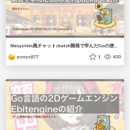
filesystem風チャットchatsh開発で学んだGoの便利package紹介
ponyo877
1
420