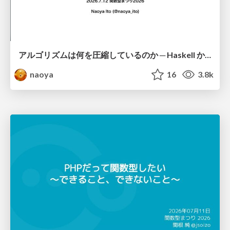
アルゴリズムは何を圧縮しているのか ─ Haskell から育った「圧縮代数」というメンタルモデル
naoya
16
3.8k