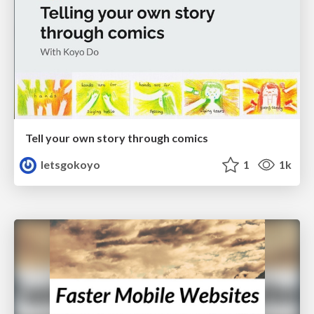
Tell your own story through comics
letsgokoyo
1
1k