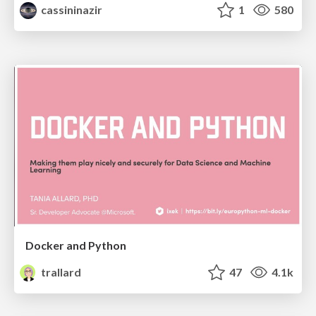
cassininazir
1
580
Docker and Python
trallard
47
4.1k