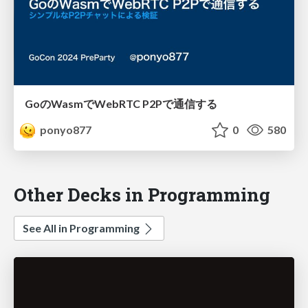
GoのWasmでWebRTC P2Pで通信する
ponyo877
0
580
Other Decks in Programming
See All in Programming