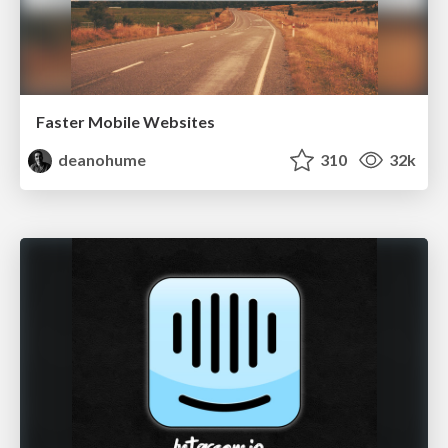
Faster Mobile Websites
deanohume
310
32k