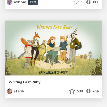
axbom
1
880
PRO
Writing Fast Ruby
sferik
630
63k