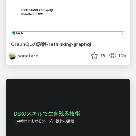
GraphQLの誤解/rethinking-graphql
sonatard
75
12k