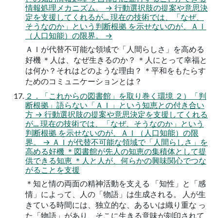
情報処理メカニズム。 → 行動選択肢の提案や意思決
定を支援してくれるが… 現在の技術では、「なぜ、
そうなのか」という判断根拠 を示せないのが、ＡＩ
（人口知能）の限界。 →
ＡＩが代替不可能な領域で「人間らしさ」を高める
好機 ＊人は、なぜ生きるのか？ ＊人にとって幸福と
は何か？それはどのような理由？ ＊平和をもたらす
ためのコミュニケーションとは？
２．「これからの図書館」を取り巻く環境 ２）「判
断根拠」語らない「ＡＩ」という知恵との付き合い
方 → 行動選択肢の提案や意思決定を支援してくれる
が… 現在の技術では、「なぜ、そうなのか」という
判断根拠 を示せないのが、ＡＩ（人口知能）の限
界。 → ＡＩが代替不可能な領域で「人間らしさ」を
高める好機 ＊図書館が先人の知恵の集積体として提
供できる知恵 ＊人と人が、何らかの興味関心でつな
がることを支援
＊知と情の両面の精神活動を支える 「知性」と「感
情」によって、人の「物語」は生成される。 人が生
きている時間には、独立的な、あるいは織り重な っ
た「物語」があり、そこに生きる意味が刻印されて