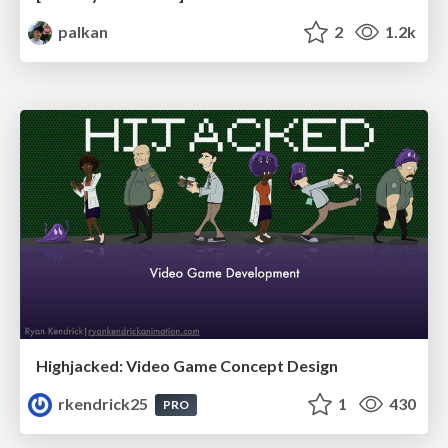
palkan
2
1.2k
Highjacked: Video Game Concept Design
rkendrick25
1
430
PRO