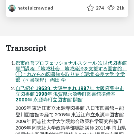
hatefulcrawdad
274
21k
Transcript
都市経営プロフェッショナルスクール 次世代図書館
専門課程 「地域社会、地域経済を支援する図書館」
①これからの図書館を取り巻く環境 奈良大学 文学
部（司書課程） 嶋田 学
自己紹介 1963年 大阪生まれ 1987年 大阪府豊中市
立図書館 1998年 滋賀県永源寺町図書館準備室
2000年 永源寺町立図書館 開館
2005年 東近江市立永源寺図書館 八日市図書館～能
登川図書館を経て 2009年 東近江市立永源寺図書館
2008年 同志社大学大学院総合政策科学研究科修了
2009年 同志社大学政策学部嘱託講師 2011年 岡山県