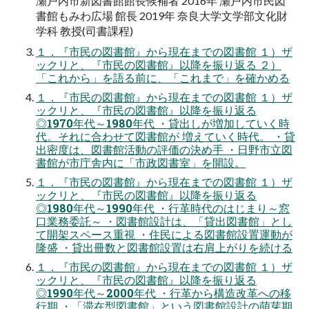
瀬戸内市新図書館館長候補者 2016年 瀬戸内市民図
書館もみわ広場 館長 2019年 奈良大学文学部文化財
学科 教授(司書課程)
１．『市民の図書館』から現在までの図書館 １）ザ
ックリと、『市民の図書館』以降を振り返る ２）
「これから」を語る前に、「これまで」を確かめる
１．『市民の図書館』から現在までの図書館 １）ザ
ックリと、『市民の図書館』以降を振り返る
◎1970年代～1980年代 ・貸出しが増加していく時
代。それに合わせて図書館が 増えていく時代。 ・貸
出密度は、図書館活動の評価の決め手 ・日野市立図
書館が市庁舎内に「市政図書室」を開設。
１．『市民の図書館』から現在までの図書館 １）ザ
ックリと、『市民の図書館』以降を振り返る
◎1980年代～1990年代 ・行革時代のはじまり～窓
口業務委託～ ・図書館設計は、「貸出図書館」とし
て開架スペース重視 ・住民による図書館設置運動が
隆盛 ・貸出冊数と図書館設置は右肩上がりを続ける
１．『市民の図書館』から現在までの図書館 １）ザ
ックリと、『市民の図書館』以降を振り返る
◎1990年代～2000年代 ・行革から構造改革への移
行期 ・「滞在型図書館」という図書館設計の萌芽期