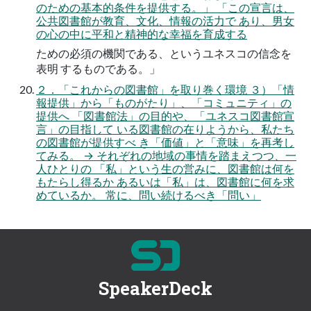
のための基本的条件を提供する。」 「この宣言は、
公共図書館が教育、文化、情報の活力で あり、男女
の心の中に平和と精神的な幸福を育成する
ための必須の機関である、というユネスコの信念を
表明 するものである。」
２．「これからの図書館」を取り巻く環境 ３）「情
報提供」から「ものがたり」、「コミュニティ」の
提供へ 「図書館法」の目的や、「ユネスコ図書館宣
言」の目指して いる図書館の在りようから、私たち
の図書館が提供すべ き「価値」と「意味」を再考し
てみる。 → それぞれの地域の事情を踏まえつつ、一
人ひとりの 「私」という生の営みに、図書館は何を
もたらし得るか あるいは「私」は、図書館に何を求
めているか。 常に、問い続けるべき「問い」
SpeakerDeck