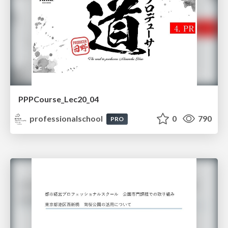
PPPCourse_Lec20_04
professionalschool
0
790
PRO