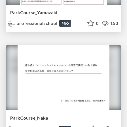
ParkCourse_Yamazaki
professionalschool
0
150
PRO
ParkCourse_Naka