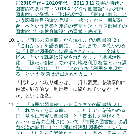
◎2010年代～2020年代 ・2011.3.11 災害の時代と
図書館のあり方 ・2013.4 “ツタヤ図書館”（武雄市
図書館）の登場 ・「地域活性化」「賑わい創出」と
いう図書館目的論の登場 ・「複合」から「機能融
合」へという建築と運営のデザイン ・首長部局での
図書館（社会教育施設）の運営・法改正
１．『市民の図書館』から現在までの図書館 ２）
「これから」を語る前に、「これまで」を確かめる
◎『市民の図書館』は達成されたか… ・「全域サー
ビス」という課題は達成されたか… → 「地域活性
化」「賑わい創出」でかすむ地域利用 格差という課
題。 ・「貸出し」サービスのうち「利用を喚起す
る」という 課題は達成されたか… →
「貸出し」の取り組みは、「貸出密度」を効率的に
伸ばす顕在的な「利用者」に絞られていなかった
か、という疑念。
１．『市民の図書館』から現在までの図書館 ２）
「これから」を語る前に、「これまで」を確かめる
◎「基本に忠実な図書館」と「貸出しを重視する」
という 言葉の空疎さについて 『市民の図書館』の課
題の次の展開として「課題解決型 図書館」というア
プローチに対する異論だが…。 → 「基本に忠実」で