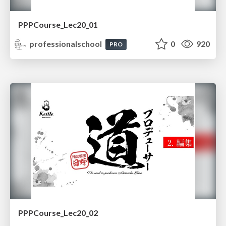
PPPCourse_Lec20_01
professionalschool
0
920
PRO
PPPCourse_Lec20_02