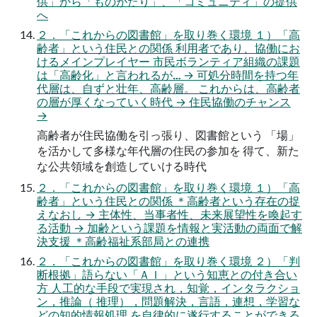
供」から「ものがたり」、「コミュニティ」の提供
へ
２．「これからの図書館」を取り巻く環境 １）「高
齢者」という住民との関係 利用者であり、協働にお
けるメインプレイヤー 市民ボランティア組織の課題
は「高齢化」と言われるが… → 可処分時間を持つ年
代層は、自ずと壮年、高齢層。 これからは、高齢者
の層が厚くなっていく時代 → 住民協働のチャンス
→
高齢者が住民協働を引っ張り、図書館という 「場」
を活かして多様な年代層の住民の参加を 得て、新た
な公共領域を創造していける時代
２．「これからの図書館」を取り巻く環境 １）「高
齢者」という住民との関係 ＊高齢者という存在の捉
えなおし → 主体性、当事者性、未来展望性を喚起す
る活動 → 加齢という課題を情報と実活動の両面で解
決支援 ＊高齢福祉系部局との連携
２．「これからの図書館」を取り巻く環境 ２）「判
断根拠」語らない「ＡＩ」という知恵との付き合い
方 人工的な手段で実現され，知覚，インタラクショ
ン，推論（ 推理），問題解決，言語，連想，学習な
どの知的情報処理 を自律的に遂行することができる