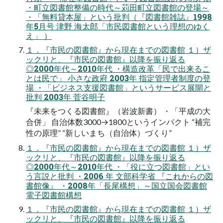
・町立図書館整備の時代～苅田町立図書館の登場～
・「無料貸本屋」という批判（『図書館雑誌』1998
年5月号 津野 海太郎「市民図書館という理想のゆく
え」 ）
１．『市民の図書館』から現在までの図書館 １）ザ
ックリと、『市民の図書館』以降を振り返る
◎2000年代～2010年代 ・構造改革「民で出来るこ
とは民で」 小さな政府 2003年 指定管理者制度の登
場 ・「ビジネス支援図書館」というサービス展開と
批判 2003年 菅谷明子
『未来をつくる図書館』（岩波新書） ・「平成の大
合併」 自治体数3000→1800というインパクト “補完
性の原理” “新しいまち（自治体）づくり”
１．『市民の図書館』から現在までの図書館 １）ザ
ックリと、『市民の図書館』以降を振り返る
◎2000年代～2010年代 ・「役に立つ図書館」とい
う言説と批判 ・2006 年 文部科学省 『これからの図
書館像』 ・2008年「長尾構想」～国立国会図書館
電子図書館構想
１．『市民の図書館』から現在までの図書館 １）ザ
ックリと、『市民の図書館』以降を振り返る