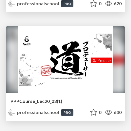
professionalschool
0
620
PRO
PPPCourse_Lec20_03(1)
professionalschool
0
630
PRO