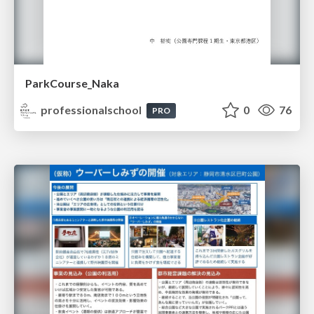
ParkCourse_Naka
professionalschool
0
76
PRO