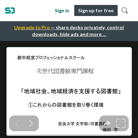
Sign in
Sign up for free
Upgrade to Pro
— share decks privately, control
downloads, hide ads and more …