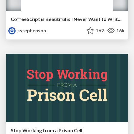
CoffeeScript is Beautiful & I Never Want to Write Plain JavaScript Again
sstephenson
162
16k
Stop Working from a Prison Cell