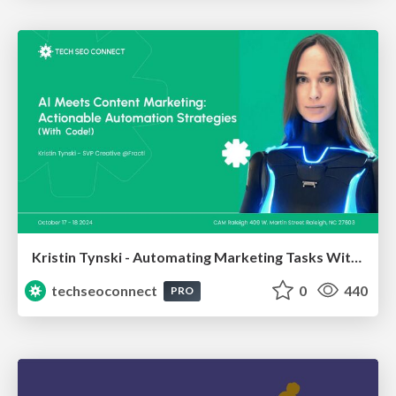
Kristin Tynski - Automating Marketing Tasks With AI
techseoconnect
0
440
PRO