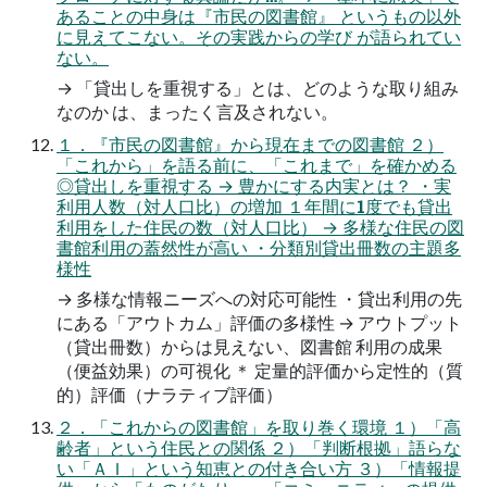
あることの中身は『市民の図書館』 というもの以外
に見えてこない。その実践からの学び が語られてい
ない。
→ 「貸出しを重視する」とは、どのような取り組み
なのか は、まったく言及されない。
１．『市民の図書館』から現在までの図書館 ２）
「これから」を語る前に、「これまで」を確かめる
◎貸出しを重視する → 豊かにする内実とは？ ・実
利用人数（対人口比）の増加 １年間に1度でも貸出
利用をした住民の数（対人口比） → 多様な住民の図
書館利用の蓋然性が高い ・分類別貸出冊数の主題多
様性
→ 多様な情報ニーズへの対応可能性 ・貸出利用の先
にある「アウトカム」評価の多様性 → アウトプット
（貸出冊数）からは見えない、図書館 利用の成果
（便益効果）の可視化 ＊ 定量的評価から定性的（質
的）評価（ナラティブ評価）
２．「これからの図書館」を取り巻く環境 １）「高
齢者」という住民との関係 ２）「判断根拠」語らな
い「ＡＩ」という知恵との付き合い方 ３）「情報提