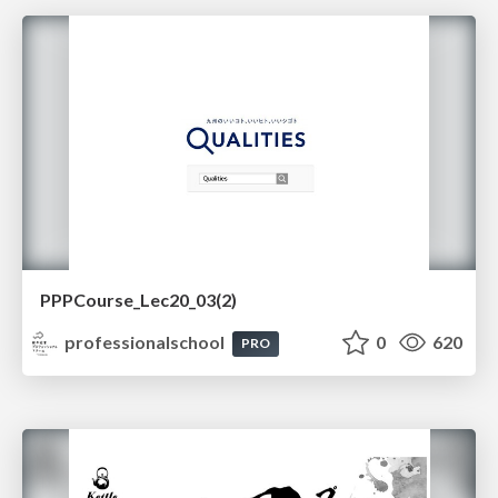
PPPCourse_Lec20_03(2)
professionalschool
0
620
PRO