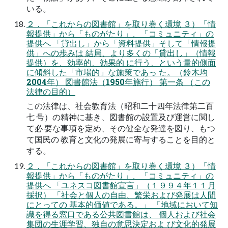
いる。
２．「これからの図書館」を取り巻く環境 ３）「情
報提供」から「ものがたり」、「コミュニティ」の
提供へ 「貸出し」から「資料提供」そして「情報提
供」への歩みは 結局、より多くの「貸出し」（情報
提供）を、効率的、効果的 に行う、という量的側面
に傾斜した「市場的」な施策であっ た。（鈴木均
2004年） 図書館法（1950年施行） 第一条 （この
法律の目的）
この法律は、社会教育法（昭和二十四年法律第二百
七 号）の精神に基き、図書館の設置及び運営に関し
て必 要な事項を定め、その健全な発達を図り、もつ
て国民の 教育と文化の発展に寄与することを目的と
する。
２．「これからの図書館」を取り巻く環境 ３）「情
報提供」から「ものがたり」、「コミュニティ」の
提供へ 「ユネスコ図書館宣言」（１９９４年１１月
採択） 「社会と個人の自由、繁栄および発展は人間
にとっての 基本的価値である。」 「地域において知
識を得る窓口である公共図書館は、 個人および社会
集団の生涯学習、独自の意思決定およ び文化的発展