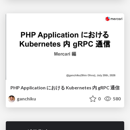
PHP Application における Kubernetes 内 gRPC 通信
ganchiku
0
580