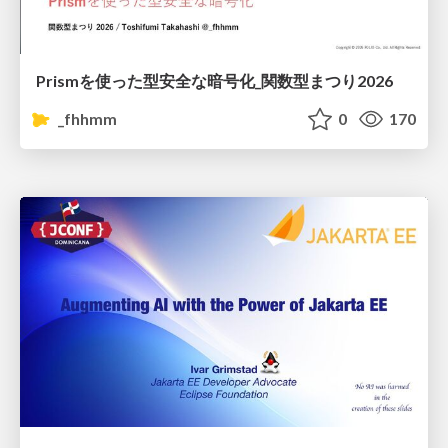
Prismを使った型安全な暗号化_関数型まつり2026
_fhhmm
0
170