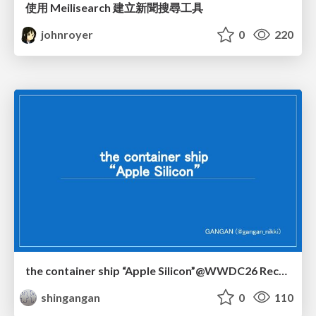
使用 Meilisearch 建立新聞搜尋工具
johnroyer
0
220
the container ship “Apple Silicon”@WWDC26 Recap -Japan-\(region).swift
shingangan
0
110