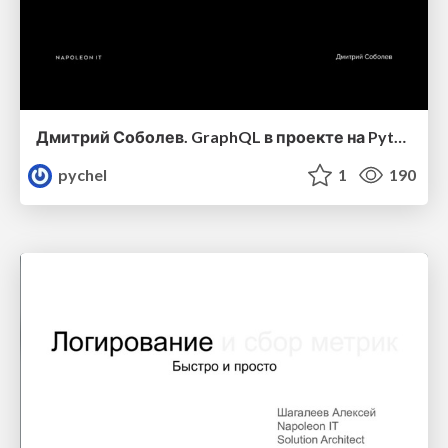
Дмитрий Соболев. GraphQL в проекте на Python
pychel
1
190