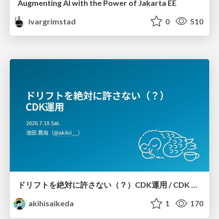
Augmenting AI with the Power of Jakarta EE
ivargrimstad
0
510
ドリフトを絶対に許さない（？）CDK運用 / CDK Ops with Zero Tolerance for Drifts (?)
akihisaikeda
1
170