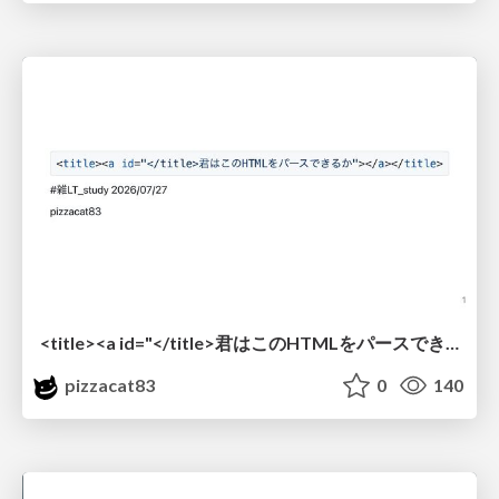
<title><a id="</title>君はこのHTMLをパースできるか"></a></title> #雑LT_study
pizzacat83
0
140