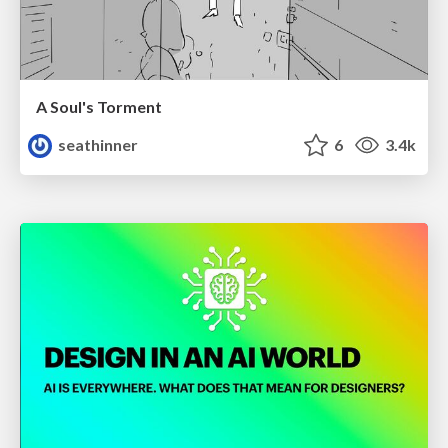
A Soul's Torment
seathinner
6
3.4k