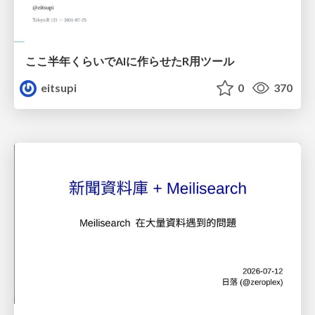
ここ半年くらいでAIに作らせたR用ツール
eitsupi
0
370