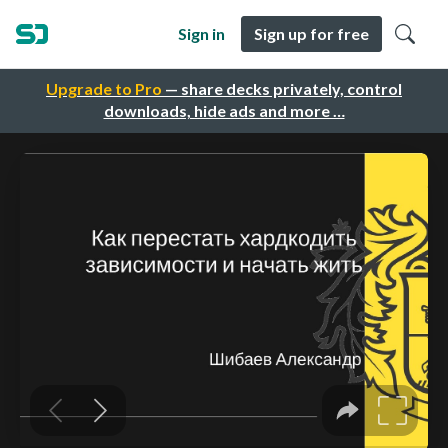
Sign in
Sign up for free
Upgrade to Pro
— share decks privately, control
downloads, hide ads and more …