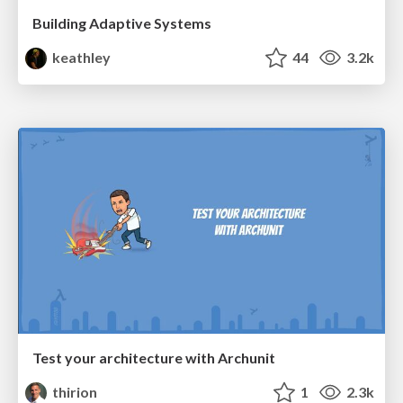
Building Adaptive Systems
keathley
44
3.2k
Test your architecture with Archunit
thirion
1
2.3k