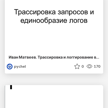
Иван Матвеев. Трассировка и логгирование в микросервисах: зачем, как, а также грабли и как наступать на них аккуратно
pychel
0
170