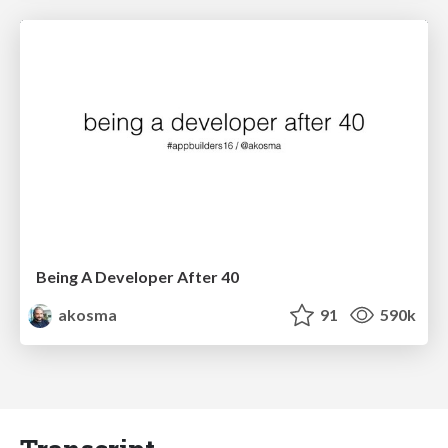
Being A Developer After 40
akosma
91
590k