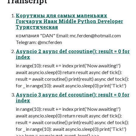
Transcript
Корутины для самых маленьких
Гончарук Иван Middle Python Developer
Туристическая
компания "DAN" Email:
mc.ferden@hotmail.com
Telegram: @mcferden
Asyncio 2 async def coroutine(): result = 0 for
index
in range(10): result += index print('Now awaiting!')
await asyncio.sleep(0) return result async def tick():
result = await coroutine() print(result) async def tock():
for _ in range(10): await asyncio.sleep(0) print('Tick!')
Asyncio 3 async def coroutine(): result = 0 for
index
in range(10): result += index print('Now awaiting!')
await asyncio.sleep(0) return result async def tick():
result = await coroutine() print(result) async def tock():
for _ in range(10): await asyncio.sleep(0) print('Tick!')
>>> loop = asyncio.get_event_loop() >>>