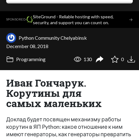
SiteGround - Reliable hosting with speed,
·
→
SPONSORED
security, and support you can count on.
Python Community Chelyabinsk
December 08, 2018
Programming
130
0
Иван Гончарук.
Корутины для
самых маленьких
Доклад будет посвящен механизму работы
корутин в ЯП Python: какое отношение к ним
имеют генераторы, как генераторы превратить