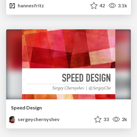
hannesfritz
42
3.1k
Speed Design
sergeychernyshev
33
2k