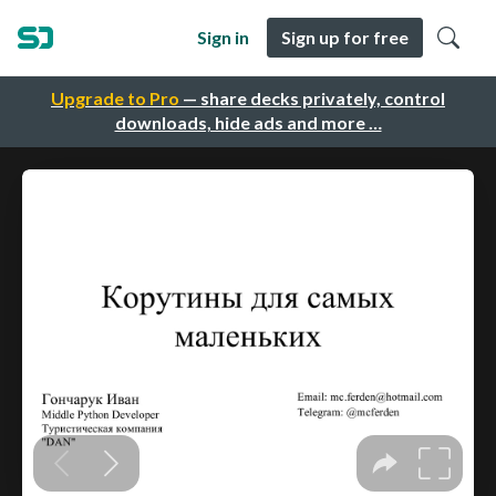
Sign in
Sign up for free
Upgrade to Pro
— share decks privately, control
downloads, hide ads and more …