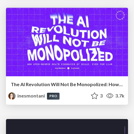
The AI Revolution Will Not Be Monopolized: How open-source beats economies of scale, even for LLMs
inesmontani
3
3.7k
PRO