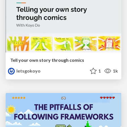
Tell your own story through comics
letsgokoyo
1
1k