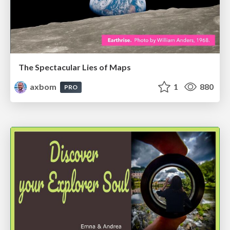
The Spectacular Lies of Maps
axbom
1
880
PRO