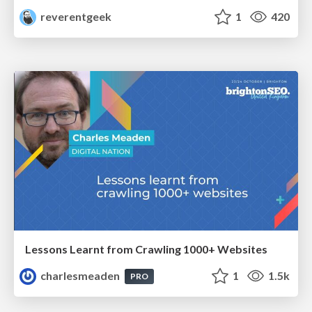
reverentgeek
1
420
Lessons Learnt from Crawling 1000+ Websites
charlesmeaden
1
1.5k
PRO