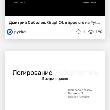
Дмитрий Соболев. GraphQL в проекте на Python
pychel
1
190