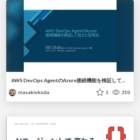
AWS DevOps AgentのAzure接続機能を検証して見えた活用法／Use Cases Verified for the AWS DevOps Agent's Azure Connectivity Feature
masakiokuda
1
210