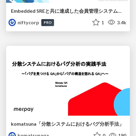
Embedded SREと共に達成した会員管理システムのAWS移行 - SRE NEXT 2026 ランチスポンサーセッション
niftycorp
1
3.4k
PRO
komatsuna「分散システムにおけるバグ分析手法」
komatsunaqa
0
190