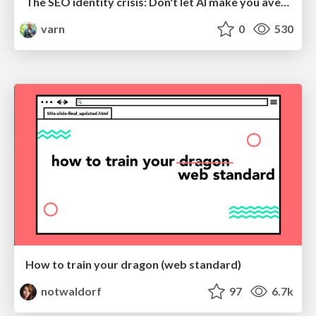
The SEO identity crisis: Don't let AI make you average
varn
0
530
How to train your dragon (web standard)
notwaldorf
97
6.7k