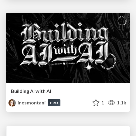
Building AI with AI
inesmontani
1
1.1k
PRO