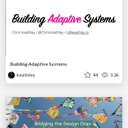
Building Adaptive Systems
keathley
44
3.2k