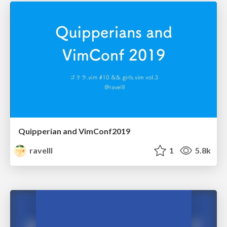
Quipperian and VimConf2019
ravelll
1
5.8k