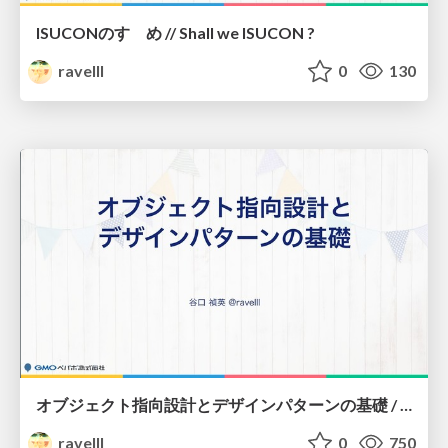
ISUCONのすゝめ // Shall we ISUCON ?
ravelll
0
130
オブジェクト指向設計とデザインパターンの基礎 / Basics of object oriented design and design pattern
ravelll
0
750