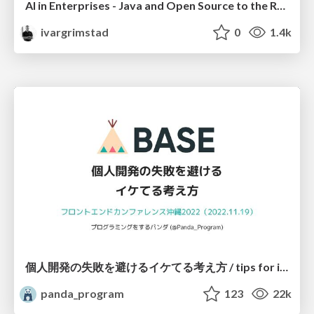
AI in Enterprises - Java and Open Source to the Rescue
ivargrimstad
0
1.4k
個人開発の失敗を避けるイケてる考え方 / tips for indie hackers
panda_program
123
22k