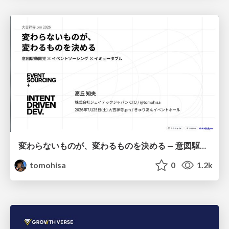
変わらないものが、変わるものを決める — 意図駆動開発 × イベントソーシング × イミュータブル | What Doesn't Change Decides What Can — IDD × Event Sourcing × Immutability
tomohisa
0
1.2k