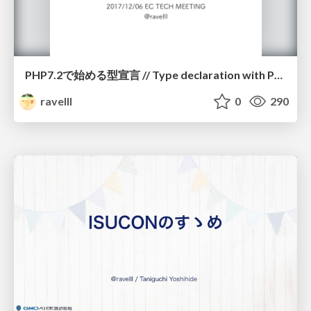
PHP7.2で始める型宣言 // Type declaration with PHP 7.2
ravelll
0
290