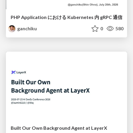
PHP Application における Kubernetes 内 gRPC 通信
ganchiku
0
580
Built Our Own Background Agent at LayerX