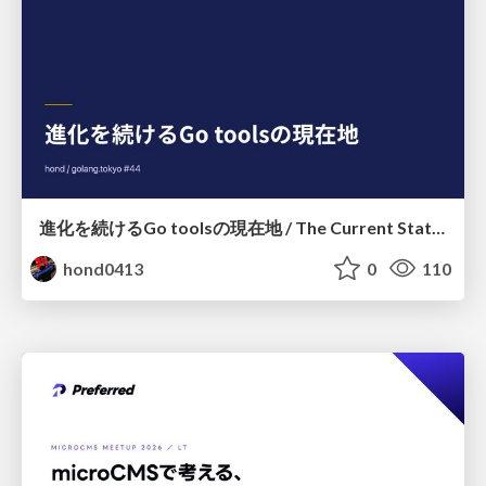
進化を続けるGo toolsの現在地 / The Current State of Ever-Evolving Go Tools
hond0413
0
110