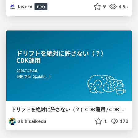
layerx
9
4.9k
PRO
ドリフトを絶対に許さない（？）CDK運用 / CDK Ops with Zero Tolerance for Drifts (?)
akihisaikeda
1
170