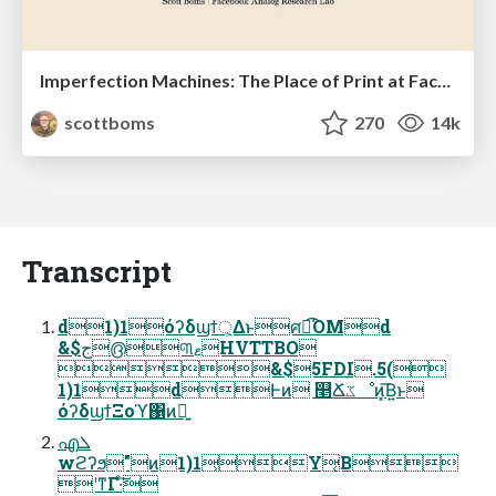
Imperfection Machines: The Place of Print at Facebook
scottboms
270
14k
Transcript
d1)1όʔδϣϯ্͕Δͱศར͡ΌΜd
&$ج൫୩ޱHVTTBO
&$5FDI.5(
1)1dͰͷ ௥Ճػೳͷ͓͞Β͍ͱ
όʔδϣϯΞοϓ΁ͷ༠͍
എܠ
wϩʔϧ"ͷ1)1͕Y͔Β
ʹͳΓ·ͨ͠