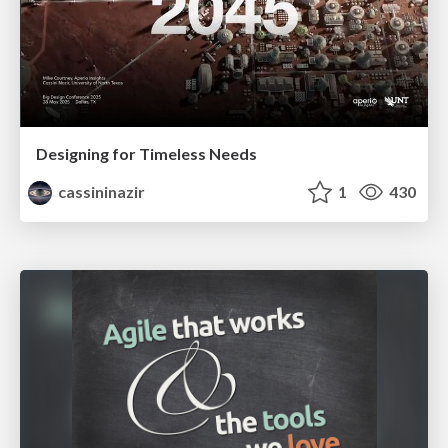
Designing for Timeless Needs
cassininazir
1
430