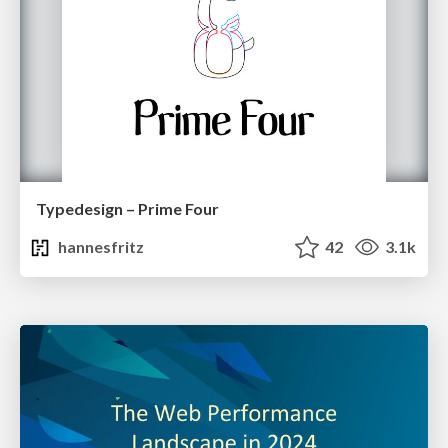
Typedesign – Prime Four
hannesfritz
42
3.1k