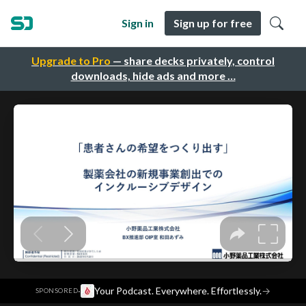
Sign in
Sign up for free
Upgrade to Pro
— share decks privately, control
downloads, hide ads and more …
·
Your Podcast. Everywhere. Effortlessly.
→
SPONSORED