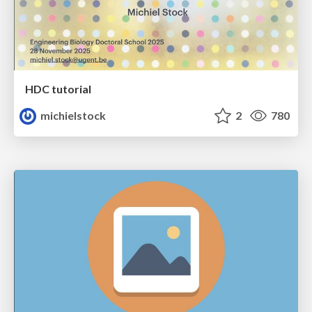
HDC tutorial
michielstock
2
780