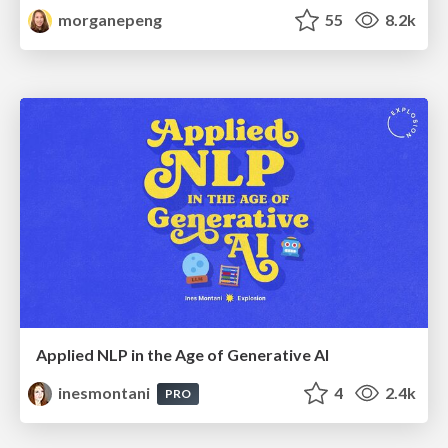
morganepeng
55
8.2k
Applied NLP in the Age of Generative AI
inesmontani
4
2.4k
PRO