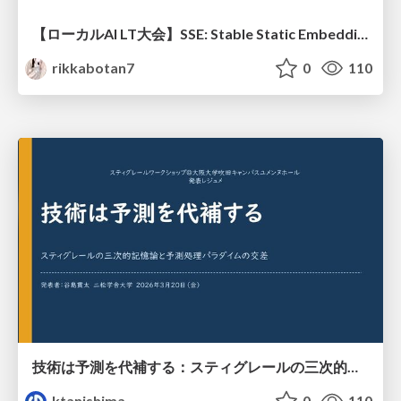
【ローカルAI LT大会】SSE: Stable Static Embedding ー速度低下を伴わず 静的埋め込みモデルの潜在能力を引き出す Dynamic Tanh手法の提案
rikkabotan7
0
110
技術は予測を代補する：スティグレールの三次的記憶論と予測処理パラダイムの交差
ktanishima
0
110