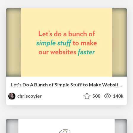
Let's Do A Bunch of Simple Stuff to Make Websites Faster
chriscoyier
508
140k