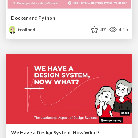
Docker and Python
trallard
47
4.1k
We Have a Design System, Now What?