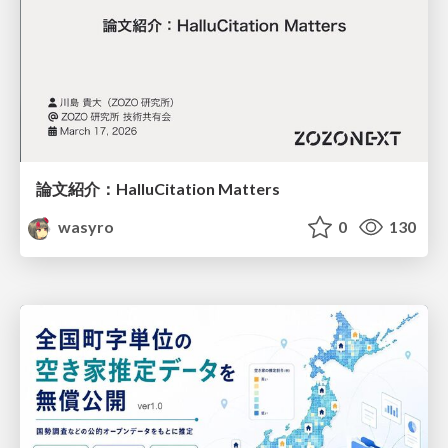
論文紹介：HalluCitation Matters
wasyro
0
130