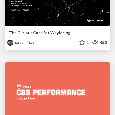
The Curious Case for Waylosing
cassininazir
1
450