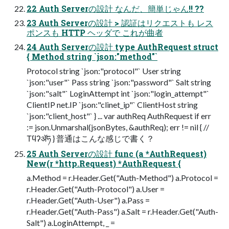
22 Auth Serverの設計 なんだ、簡単じゃん!! ??
23 Auth Serverの設計 > 認証はリクエストも レス
ポンスも HTTP ヘッダで これが曲者
24 Auth Serverの設計 type AuthRequest struct
{ Method string `json:"method"`
Protocol string `json:"protocol"` User string
`json:"user"` Pass string `json:"password"` Salt string
`json:"salt"` LoginAttempt int `json:"login_attempt"`
ClientIP net.IP `json:"clinet_ip"` ClientHost string
`json:"client_host"` } ... var authReq AuthRequest if err
:= json.Unmarshal(jsonBytes, &authReq); err != nil { //
Τϥʔॲཧ } 普通はこんな感じで書く？
25 Auth Serverの設計 func (a *AuthRequest)
New(r *http.Request) *AuthRequest {
a.Method = r.Header.Get("Auth-Method") a.Protocol =
r.Header.Get("Auth-Protocol") a.User =
r.Header.Get("Auth-User") a.Pass =
r.Header.Get("Auth-Pass") a.Salt = r.Header.Get("Auth-
Salt") a.LoginAttempt, _ =