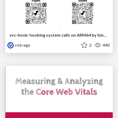
svc-hook: hooking system calls on ARM64 by binary rewriting
retrage
2
440