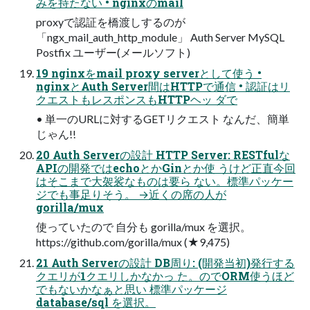
みを持たない • nginxのmail
proxyで認証を橋渡しするのが
「ngx_mail_auth_http_module」 Auth Server MySQL
Postfix ユーザー(メールソフト)
19 nginxをmail proxy serverとして使う •
nginxとAuth Server間はHTTPで通信 • 認証はリ
クエストもレスポンスもHTTPヘッ ダで
• 単一のURLに対するGETリクエスト なんだ、簡単
じゃん!!
20 Auth Serverの設計 HTTP Server: RESTfulな
APIの開発ではechoとかGinとか使 うけど正直今回
はそこまで大袈裟なものは要ら ない。標準パッケー
ジでも事足りそう。 →近くの席の人が
gorilla/mux
使っていたので 自分も gorilla/mux を選択。
https://github.com/gorilla/mux (★9,475)
21 Auth Serverの設計 DB周り: (開発当初)発行する
クエリが1クエリしかなかっ た。のでORM使うほど
でもないかなぁと思い 標準パッケージ
database/sql を選択。