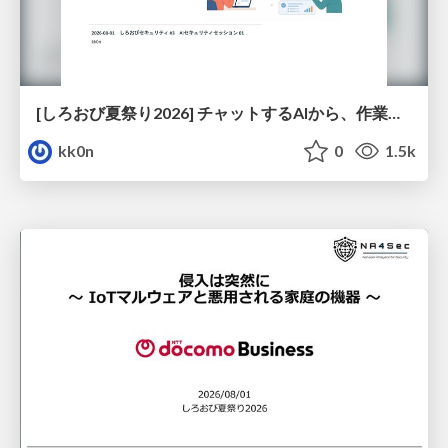
[しろおび夏祭り2026] チャットするAIから、作業するAIへ - 使われ方の変化と、その裏側で起きていること
kk0n
0
1.5k