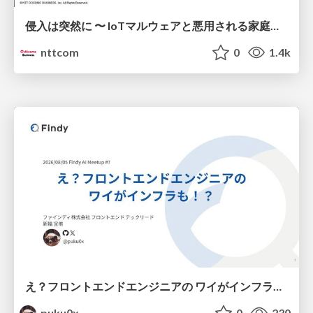
侵入は突然に 〜 IoTマルウェアと悪用される家庭の機器 ～ / When Intrusion Strikes: IoT Malware and the Abuse of Home Devices
nttcom
0
1.4k
え？フロントエンドエンジニアの ワイがインフラも！？
puku0x
0
230