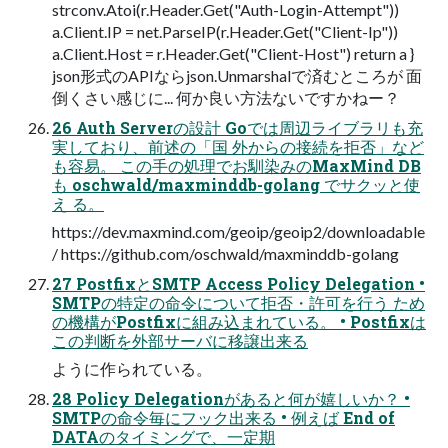
strconv.Atoi(r.Header.Get("Auth-Login-Attempt"))
a.Client.IP = net.ParseIP(r.Header.Get("Client-Ip"))
a.Client.Host = r.Header.Get("Client-Host") return a }
json形式のAPIならjson.Unmarshalで済むところが 面
倒くさい感じに... 何か良い方法ないですかねー？
26 Auth Serverの設計 Goでは周辺ライブラリも充
実しており、前述の「国 外からの接続を拒否」など
も容易。 この手の処理でお馴染みのMaxMind DB
も oschwald/maxminddb-golang でサクッと使
え る。
https://dev.maxmind.com/geoip/geoip2/downloadable
/ https://github.com/oschwald/maxminddb-golang
27 PostfixとSMTP Access Policy Delegation •
SMTPの特定の命令について拒否・許可を行う ため
の機構がPostfixに組み込まれている。 • Postfixは
この判断を外部サーバに移譲出来る
ように作られている。
28 Policy Delegationがあると何が嬉しいか？ •
SMTPの命令毎にフック出来る • 例えば End of
DATAのタイミングで、一定期