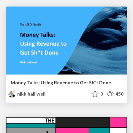
Money Talks: Using Revenue to Get Sh*t Done
nikkihalliwell
0
450