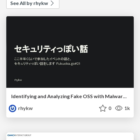
See All by rhykw
Identifying and Analyzing Fake OSS with Malware - fukuoka.go#21
rhykw
0
1k