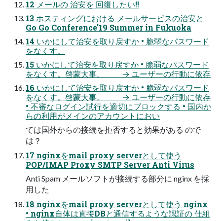
12 メールの 治安を 回復したい!!
13 ホスティングにおける メールサービスの治安と
Go Go Conference'19 Summer in Fukuoka
14 いかにして治安を取り戻すか • 脆弱なパスワード
をなくす。
15 いかにして治安を取り戻すか • 脆弱なパスワード
をなくす。啓蒙大事。 → ユーザーの行動に依存
16 いかにして治安を取り戻すか • 脆弱なパスワード
をなくす。啓蒙大事。 → ユーザーの行動に依存
• 不審なログイン試行を適切にブロックする • 国内か
らの利用がメインのアカウントにおい
ては国外からの接続を拒否すると効果がある ので
は？
17 nginxをmail proxy serverとして使う
POP/IMAP Proxy SMTP Server Anti Virus
Anti Spam メールソフトが接続する部分に nginx を採
用した
18 nginxをmail proxy serverとして使う nginx
• nginx自体は直接DBと通信するような認証の 仕組