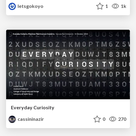
letsgokoyo
1
1k
Everyday Curiosity
cassininazir
0
270