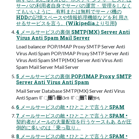
サーバの利用者自身でサーバの運営・ 管理をしなく
てもいいように、有料または無料でサー バ機の
HDDの記憶スペースや情報処理機能などを利 用さ
せるサービスを言う。(Wikipediaより引用)
4 メールサービスの裏側 SMTP(MX) Server Anti
Virus Anti Spam Mail Server
Load balancer POP/IMAP Proxy SMTP Server Anti
Virus Anti Spam POP/IMAP Proxy SMTP Server Anti
Virus Anti Spam SMTP(MX) Server Anti Virus Anti
Spam Mail Server Mail Server
5 メールサービスの裏側 POP/IMAP Proxy SMTP
Server Anti Virus Anti Spam
Mail Server Database SMTP(MX) Server Anti Virus
Anti Spam ೝূ৘ใɾ઀ଓઌ ೝূ৘ใ ഑ૹઌ
6 メールサービスの敵 • ひとことで言うとSPAM
7 メールサービスの敵 • ひとことで言うとSPAM •
契約者がメールの大量配信を行うケースもあ るが圧
倒的に多いのは「乗っ取り」
8 メールサービスの敵 • ひとことで言うとSPAM •