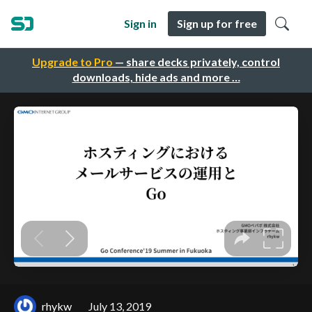
Sign in
Sign up for free
Upgrade to Pro
— share decks privately, control
downloads, hide ads and more …
rhykw
July 13, 2019