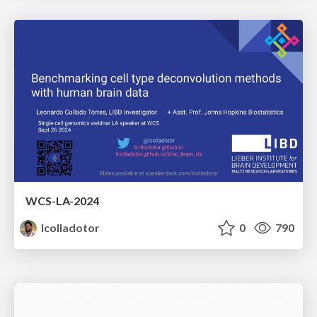
WCS-LA-2024
lcolladotor
0
790