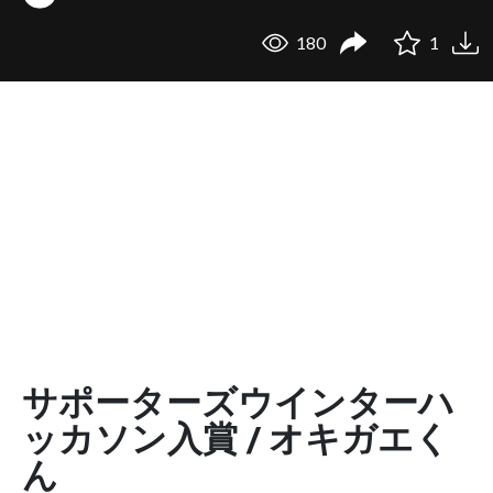
180
1
サポーターズウインターハ
ッカソン入賞 / オキガエく
ん