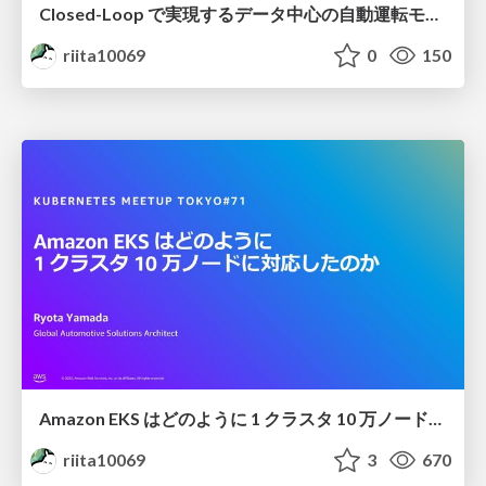
Closed-Loop で実現するデータ中心の自動運転モデル / Data-Centric Autonomous Driving Models with Closed Loop
riita10069
0
150
Amazon EKS はどのように 1 クラスタ 10 万ノードに対応したのか / Under the Hood EKS Ultra Scale Cluster
riita10069
3
670