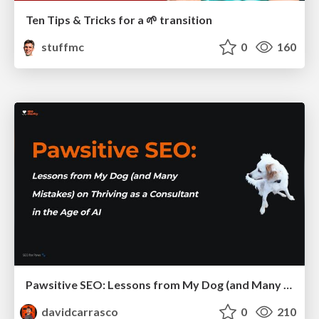
Ten Tips & Tricks for a 🌱 transition
stuffmc
0
160
Pawsitive SEO: Lessons from My Dog (and Many Mistakes) on Thriving as a Consultant in the Age of AI
davidcarrasco
0
210