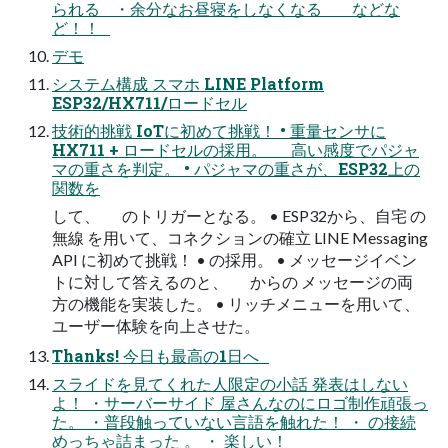
られる ・余分なお昼寝をしなくなる などな
ど！！
デモ
システム構成 スマホ LINE Platform
ESP32/HX711/ロードセル
技術的挑戦 IoTに初めて挑戦！ • 重量センサに
HX711 + ロードセルの採用。 高い感度でパジャ
マの重さを判定。 • パジャマの重さが、ESP32上の
関数を
して、 のトリガーとなる。 • ESP32から、自宅 の
無線 を用いて、コネクションの確立 LINE Messaging
API に初めて挑戦！ • の採用。 • メッセージイベン
トに対して答えるのと、 からの メッセージの両
方の機能を実装した。 • リッチメニューを用いて、
ユーザー体験を向上させた。
Thanks! 今日も最高の1日へ
スライドを見てくれた人限定の小話 発表はしない
よ！ ・サーバーサイド 屋さんなのにロゴ制作頑張っ
た。 ・普段触っていない言語を触れた！ ・ の接続
めっちゃ詰まった 。 ・ 楽しい！