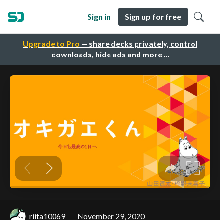
Sign in
Sign up for free
Upgrade to Pro
— share decks privately, control
downloads, hide ads and more …
riita10069
November 29, 2020