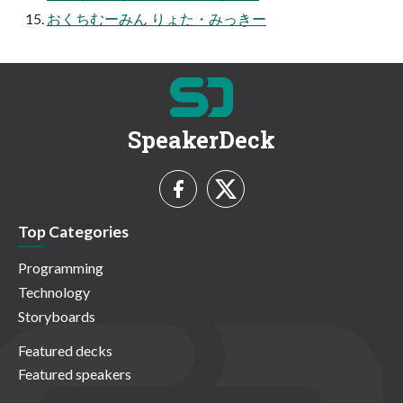
おくちむーみん りょた・みっきー
SpeakerDeck
Top Categories
Programming
Technology
Storyboards
Featured decks
Featured speakers