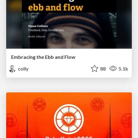
Embracing the Ebb and Flow
colly
88
5.1k