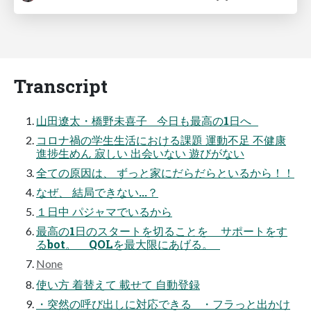
Transcript
山田遼太・橋野未喜子 今日も最高の1日へ
コロナ禍の学生生活における課題 運動不足 不健康
進捗生めん 寂しい 出会いない 遊びがない
全ての原因は、 ずっと家にだらだらといるから！！
なぜ、 結局できない...？
１日中 パジャマでいるから
最高の1日のスタートを切ることを サポートをす
るbot。 QOLを最大限にあげる。
None
使い方 着替えて 載せて 自動登録
・突然の呼び出しに対応できる ・フラっと出かけ