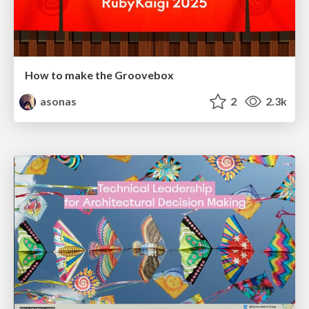
How to make the Groovebox
asonas
2
2.3k