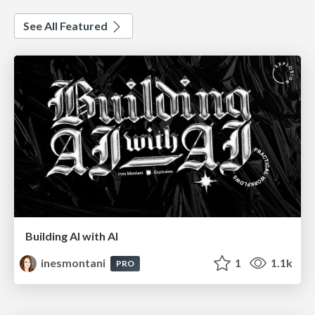
See All Featured
Building AI with AI
inesmontani
1
1.1k
PRO