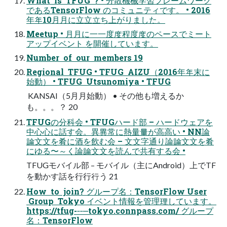
What is TFUG ? • 分散機械学習フレームワーク
であるTensorFlow のコミュニティです。 • 2016
年年10⽉月に⽴立立ち上がりました。
Meetup • ⽉月に⼀一度度程度度のペースでミート
アップイベント を開催しています。
Number of our members 19
Regional TFUG • TFUG AIZU（2016年年末に
始動） • TFUG Utsunomiya • TFUG
KANSAI（5⽉月始動） • その他も増えるか
も。。。？ 20
TFUGの分科会 • TFUGハード部 – ハードウェアを
中⼼心に話す会。異異常に熱量量が⾼高い • NN論
論⽂文を肴に酒を飲む会 – ⽂文字通り論論⽂文を肴
にゆる〜～く論論⽂文を読んで共有する会 •
TFUGモバイル部 – モバイル（主にAndroid）上でTF
を動かす話を⾏行行う 21
How to join? グループ名：TensorFlow User
Group Tokyo イベント情報を管理理しています。
https://tfug-‐‑‒tokyo.connpass.com/ グループ
名：TensorFlow