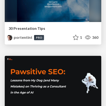
30 Presentation Tips
portentint
1
360
PRO