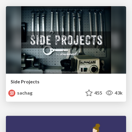
Side Projects
sachag
455
43k