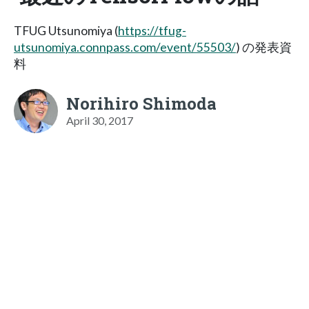
TFUG Utsunomiya (
https://tfug-
utsunomiya.connpass.com/event/55503/
) の発表資
料
Norihiro Shimoda
April 30, 2017