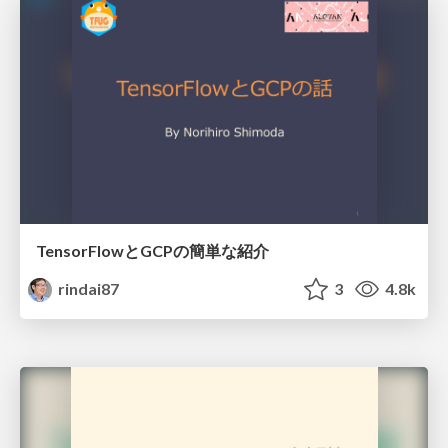
TensorFlowとGCPの簡単な紹介
rindai87
3
4.8k