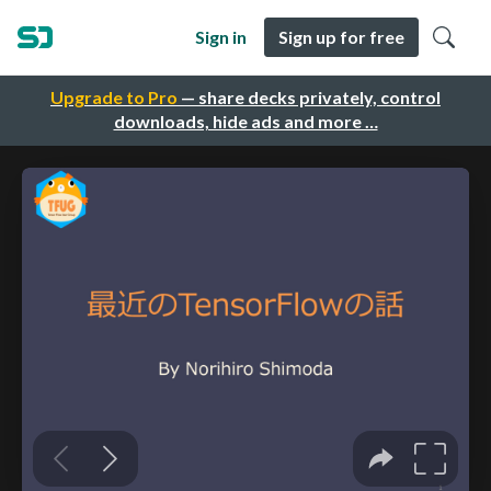
Sign in
Sign up for free
Upgrade to Pro
— share decks privately, control
downloads, hide ads and more …