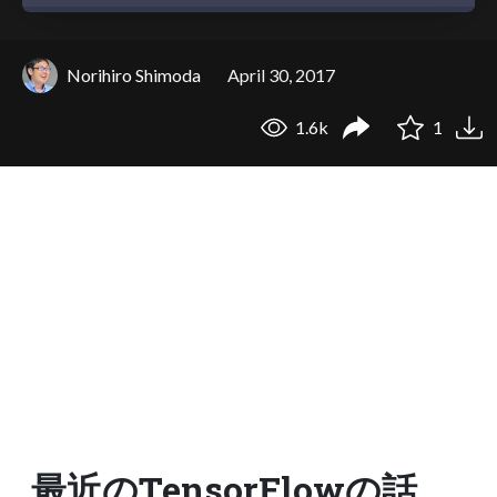
Norihiro Shimoda
April 30, 2017
1.6k
1
最近のTensorFlowの話