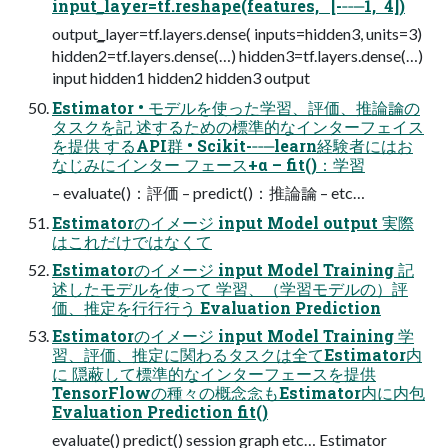
input_̲layer=tf.reshape(features, [-‐‑‒1, 4])
output_̲layer=tf.layers.dense( inputs=hidden3, units=3)
hidden2=tf.layers.dense(…) hidden3=tf.layers.dense(…)
input hidden1 hidden2 hidden3 output
Estimator • モデルを使った学習、評価、推論論の
タスクを記 述するための標準的なインターフェイス
を提供 するAPI群 • Scikit-‐‑‒learn経験者にはお
なじみにインター フェース+α – fit()：学習
– evaluate()：評価 – predict()：推論論 – etc…
Estimatorのイメージ input Model output 実際
はこれだけではなくて
Estimatorのイメージ input Model Training 記
述したモデルを使って 学習、（学習モデルの）評
価、推定を⾏行行う Evaluation Prediction
Estimatorのイメージ input Model Training 学
習、評価、推定に関わるタスクは全てEstimator内
に 隠蔽して標準的なインターフェースを提供
TensorFlowの種々の概念念もEstimator内に内包
Evaluation Prediction fit()
evaluate() predict() session graph etc… Estimator