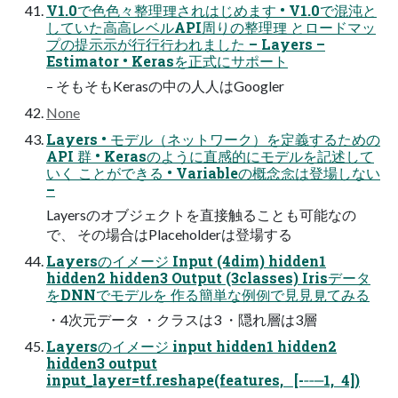
V1.0で⾊色々整理理されはじめます • V1.0で混沌と
していた⾼高レベルAPI周りの整理理 とロードマッ
プの提⽰示が⾏行行われました – Layers –
Estimator • Kerasを正式にサポート
– そもそもKerasの中の⼈人はGoogler
None
Layers • モデル（ネットワーク）を定義するための
API 群 • Kerasのように直感的にモデルを記述して
いく ことができる • Variableの概念念は登場しない
–
Layersのオブジェクトを直接触ることも可能なの
で、 その場合はPlaceholderは登場する
Layersのイメージ Input (4dim) hidden1
hidden2 hidden3 Output (3classes) Irisデータ
をDNNでモデルを 作る簡単な例例で⾒見見てみる
・4次元データ ・クラスは3 ・隠れ層は3層
Layersのイメージ input hidden1 hidden2
hidden3 output
input_̲layer=tf.reshape(features, [-‐‑‒1, 4])