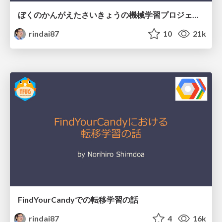
ぼくのかんがえたさいきょうの機械学習プロジェクト進行法（PoC/デモ編）
rindai87
10
21k
FindYourCandyでの転移学習の話
rindai87
4
16k