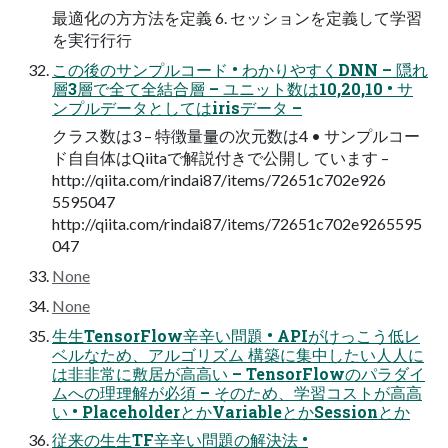
最適化の⽅方法を定義 6. セッションを定義して学習
を実⾏行行
この後のサンプルコード • わかりやすくDNN – 隠れ
層3層で全て全結合層 – ユニット数は10,20,10 • サ
ンプルデータとしてはirisデータ –
クラス数は3 – 特徴量量の次元数は4 • サンプルコー
ド⾃自体はQiitaで解説付きで公開し ています –
http://qiita.com/rindai87/items/72651c702e926
5595047
http://qiita.com/rindai87/items/72651c702e9265595
047
None
None
⽣生TensorFlow⾟辛い問題 • APIがけっこう低レ
ベルなため、アルゴリズム 構築に集中したい⼈人に
は⾮非常に敷居が⾼高い – TensorFlowのパラダイ
ムへの理理解が必須 – そのため、学習コストが⾼高
い • PlaceholderとかVariableとかSessionとか
従来の⽣生TF⾟辛い問題の解決法 •