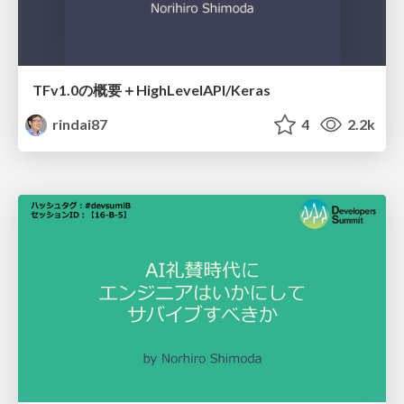
TFv1.0の概要＋HighLevelAPI/Keras
rindai87
4
2.2k