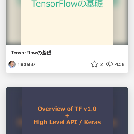
TensorFlowの基礎
rindai87
2
4.5k