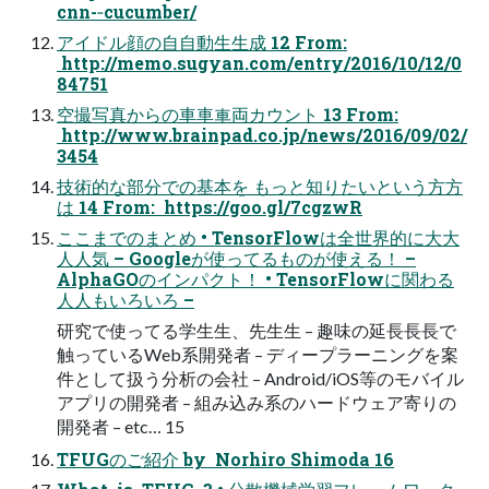
cnn-­‐cucumber/
アイドル顔の⾃自動⽣生成 12 From:
http://memo.sugyan.com/entry/2016/10/12/0
84751
空撮写真からの⾞車車両カウント 13 From:
http://www.brainpad.co.jp/news/2016/09/02/
3454
技術的な部分での基本を もっと知りたいという⽅方
は 14 From: https://goo.gl/7cgzwR
ここまでのまとめ • TensorFlowは全世界的に⼤大
⼈人気 – Googleが使ってるものが使える！ –
AlphaGOのインパクト！ • TensorFlowに関わる
⼈人もいろいろ –
研究で使ってる学⽣生、先⽣生 – 趣味の延⻑⾧長で
触っているWeb系開発者 – ディープラーニングを案
件として扱う分析の会社 – Android/iOS等のモバイル
アプリの開発者 – 組み込み系のハードウェア寄りの
開発者 – etc… 15
TFUGのご紹介 by Norhiro Shimoda 16