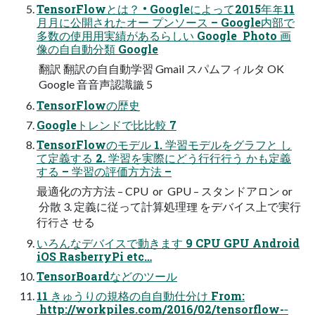
TensorFlowとは？ • Googleによって2015年年11
⽉月に公開されたオー プンソース – Google内部で
多数の使⽤用実績があるらしい Google Photo 画
像の⾃自動分類 Google
翻訳 翻訳の⾃自動学習 Gmail スパムフィルタ OK
Google ⾳音声認識識 5
TensorFlowの歴史
Googleトレンドで⽐比較 7
TensorFlowのモデル 1. 学習モデルをグラフと し
て定義する 2. 学習を実際にどう⾏行行う かも定義
する – 学習の評価⽅方法 –
最適化の⽅方法 – CPU or GPU – スタンドアロン or
分散 3. 定義に従って計算処理理 をデバイス上で実⾏
行行さ せる
いろんなデバイスで動きます 9 CPU GPU Android
iOS RasberryPi etc…
TensorBoardなどのツール
11 きゅうりの規格の⾃自動仕分け From:
http://workpiles.com/2016/02/tensorflow-­‐