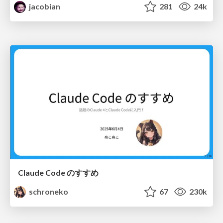
jacobian
281
24k
Claude Code のすすめ
schroneko
67
230k