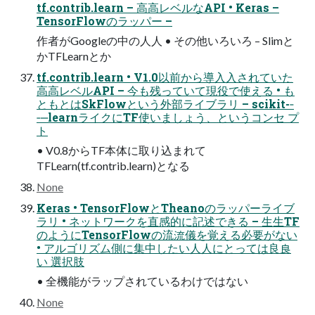
tf.contrib.learn – ⾼高レベルなAPI • Keras –
TensorFlowのラッパー –
作者がGoogleの中の⼈人 • その他いろいろ – Slimと
かTFLearnとか
tf.contrib.learn • V1.0以前から導⼊入されていた
⾼高レベルAPI – 今も残っていて現役で使える • も
ともとはSkFlowという外部ライブラリ – scikit-‐
‑‒learnライクにTF使いましょう、というコンセ プ
ト
• V0.8からTF本体に取り込まれて
TFLearn(tf.contrib.learn)となる
None
Keras • TensorFlowとTheanoのラッパーライブ
ラリ • ネットワークを直感的に記述できる – ⽣生TF
のようにTensorFlowの流流儀を覚える必要がない
• アルゴリズム側に集中したい⼈人にとっては良良
い 選択肢
• 全機能がラップされているわけではない
None