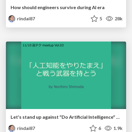
How should engineers survive during AI era
rindai87
5
28k
Let's stand up against "Do Artificial Intelligence" with proper knowledge
rindai87
6
1.9k