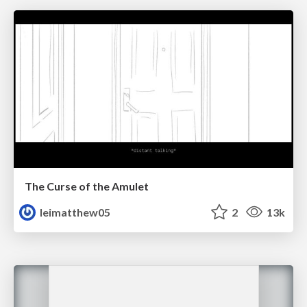
The Curse of the Amulet
leimatthew05
2
13k