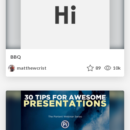
BBQ
matthewcrist
89
10k