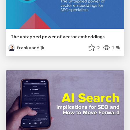
The untapped power of vector embeddings
frankvandijk
2
1.8k