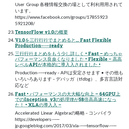
User Group 各種情報交換の場として利利⽤用されて
います。
https://www.facebook.com/groups/17855923
5921208/
TensorFlow v1.0の概要
V1.0を三⾏行行でまとめると… Fast Flexible
Production-‐‑‒ready
三⾏行行まとめをもう少し詳しく • Fast – めっちゃ
パフォーマンス良良くなりました • Flexible – ⾼高
レベルAPIが本格的に導⼊入されました •
Production-‐‑‒ready – APIは安定させます • その他も
いろいろあります – デバッガ（tfdbg）、多⾔言語対
応など
Fast • パフォーマンスの⼤大幅な向上 – 64GPU上
でのInception v3の処理理が58倍⾼高速になっ
た！ • XLAの導⼊入 –
Accelerated Linear Algebraの略略 – コンパイラ
https://developers-‐‑‒
jp.googleblog.com/2017/03/xla-‐‑‒tensorflow-‐‑‒