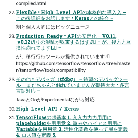
compiled.html
Flexible • High Level APIの本格的な導⼊入 –
この後詳細をお話します • Kerasとの統合 –
割と個⼈人的にはビッグニュース
Production Ready • APIの安定化 – V0.11,
v0.12辺りの混乱が収束するはずJ – が、後⽅方互
換性崩れてますL –
が、移⾏行行ツールが提供されていますJ
https://github.com/tensorflow/tensorflow/tree/maste
r/tensorflow/tools/compatibility
その他 • デバッガ（tfdbg） – 待望のデバッグツー
ル – まだちゃんと触れていませんが期待⼤大 • 多⾔
言語対応 –
JavaとGoがExperimentalながら対応
High Level API / Keras
TensorFlowの超基本 1. ⼊入⼒力力⽤用に
placeholderを⽤用意 2. 重みやバイアス⽤用に
Variableを⽤用意 3. 活性化関数を使って層を定義
4. ロス値を定義 5.