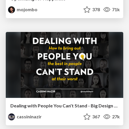
mojombo
378
71k
Dealing with People You Can't Stand - Big Design 2015
cassininazir
367
27k