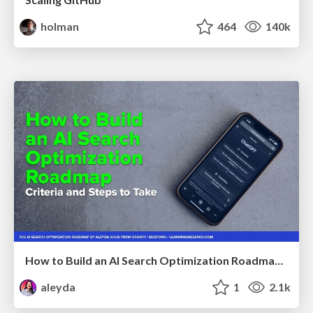
holman
464
140k
How to Build an AI Search Optimization Roadmap - Criteria and Steps to Take #SEOIRL
aleyda
1
2.1k