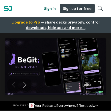
Sign in
Sign up for free
Upgrade to Pro
— share decks privately, control
downloads, hide ads and more …
·
Your Podcast. Everywhere. Effortlessly.
→
SPONSORED