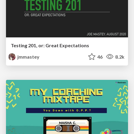
Testing 201, or: Great Expectations
jmmastey
46
8.2k