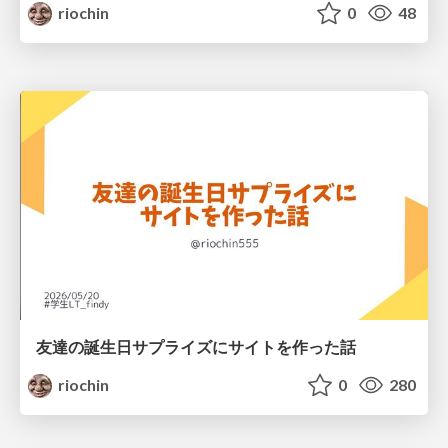
riochin
0
48
友達の誕生日サプライズにサイトを作った話
riochin
0
280