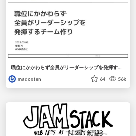
職位にかかわらず全員がリーダーシップを発揮するチーム作り / Building a team where everyone can demonstrate leadership regardless of position
madoxten
64
56k