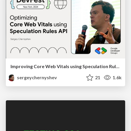
Improving Core Web Vitals using Speculation Rules API
sergeychernyshev
21
1.6k