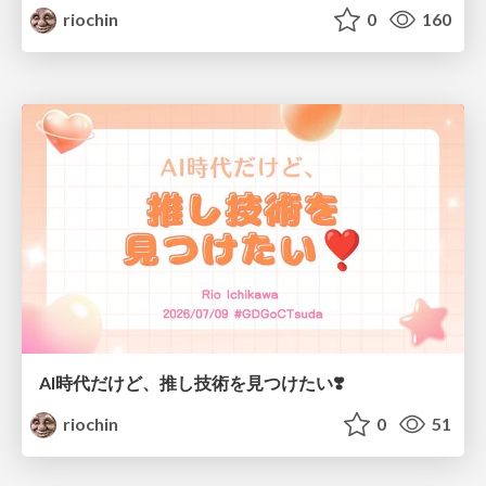
riochin
0
160
AI時代だけど、推し技術を見つけたい❣️
riochin
0
51