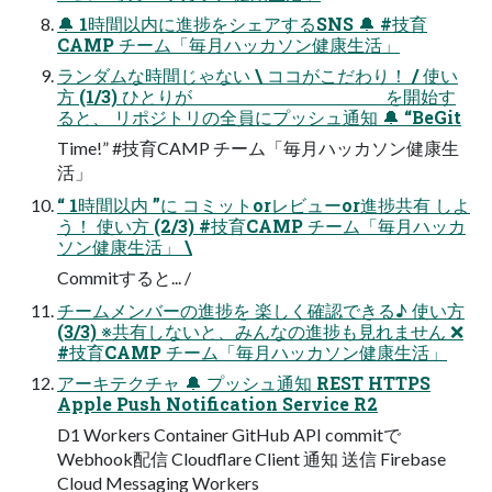
🔔 1時間以内に進捗をシェアするSNS 🔔 #技育
CAMP チーム「毎月ハッカソン健康生活」
ランダムな時間じゃない \ ココがこだわり！ / 使い
方 (1/3) ひとりが を開始す
ると、 リポジトリの全員にプッシュ通知 🔔 “BeGit
Time!” #技育CAMP チーム「毎月ハッカソン健康生
活」
“ 1時間以内 ”に コミットorレビューor進捗共有 しよ
う！ 使い方 (2/3) #技育CAMP チーム「毎月ハッカ
ソン健康生活」 \
Commitすると... /
チームメンバーの進捗を 楽しく確認できる♪ 使い方
(3/3) ※共有しないと、みんなの進捗も見れません ❌
#技育CAMP チーム「毎月ハッカソン健康生活」
アーキテクチャ 🔔 プッシュ通知 REST HTTPS
Apple Push Notification Service R2
D1 Workers Container GitHub API commitで
Webhook配信 Cloudflare Client 通知 送信 Firebase
Cloud Messaging Workers