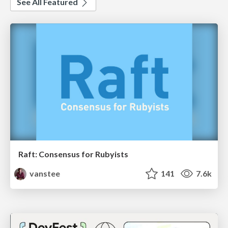
See All Featured
Raft: Consensus for Rubyists
vanstee
141
7.6k