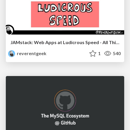
JAMstack: Web Apps at Ludicrous Speed - All Things Open 2022
reverentgeek
1
540