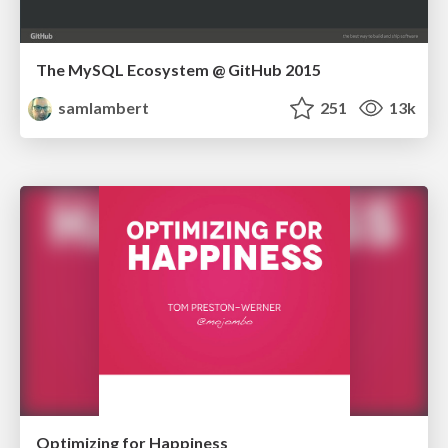
The MySQL Ecosystem @ GitHub 2015
samlambert
251
13k
Optimizing for Happiness