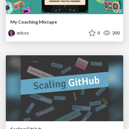
My Coaching Mixtape
mlcsv
0
200
Scaling GitHub