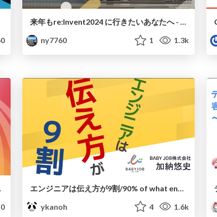
来年もre:Invent2024 に行きたいあなたへ - “集中”と“つながり”で楽しむ -
0
ny7760
1
1.3k
たことのまとめ
エンジニアは伝え方が9割/90% of what engineers need is communication skills
0
ykanoh
4
1.6k