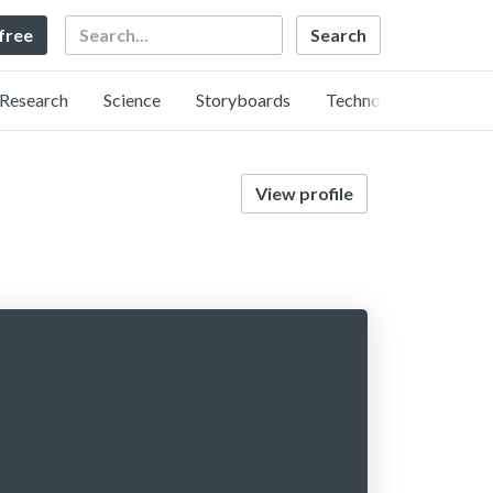
Search
 free
Research
Science
Storyboards
Technology
View profile