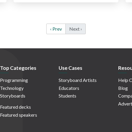
‹ Prev
Next ›
Top Categories
Use Cases
Resou
Programming
Storyboard Artists
Help C
Technology
Educators
Blog
Storyboards
Students
Compa
Advert
Featured decks
Featured speakers