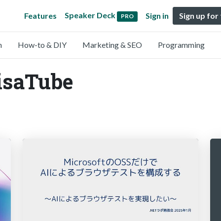
Speaker Deck
Features
Sign in
Sign up for
PRO
n
How-to & DIY
Marketing & SEO
Programming
isaTube