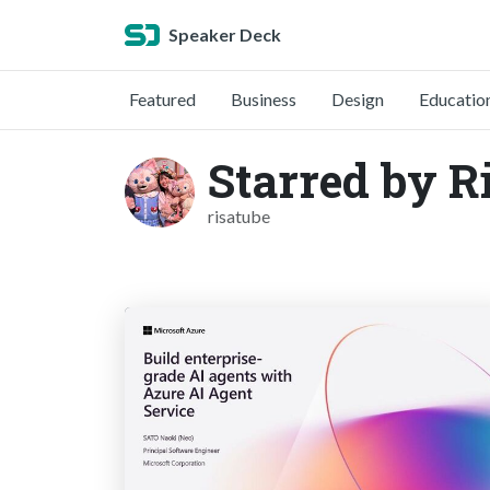
Speaker Deck
Featured
Business
Design
Educatio
Starred by R
risatube