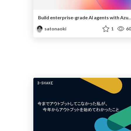
Build enterprise-grade AI agents with Azure A
satonaoki
1
60