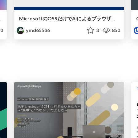
I Agent Service
MicrosoftのOSSだけでAIによるブラウザテストを構成する
0
ymd65536
3
850