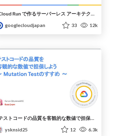
Cloud Run で作るサーバーレス アーキテクチャ 30 連発 - これのときはこう！
googlecloudjapan
33
12k
テストコードの品質を客観的な数値で担保しよう〜Mutation Testのすすめ〜
ysknsid25
12
6.3k